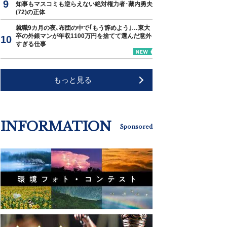
知事もマスコミも逆らえない絶対権力者･藏内勇夫
(72)の正体
就職9カ月の夜､布団の中で｢もう辞めよう｣…東大
卒の外銀マンが年収1100万円を捨てて選んだ意外
すぎる仕事
もっと見る
INFORMATION
Sponsored