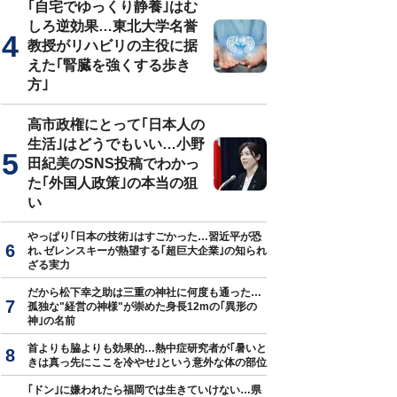
｢自宅でゆっくり静養｣はむ
しろ逆効果…東北大学名誉
教授がリハビリの主役に据
えた｢腎臓を強くする歩き
方｣
高市政権にとって｢日本人の
生活｣はどうでもいい…小野
田紀美のSNS投稿でわかっ
た｢外国人政策｣の本当の狙
い
やっぱり｢日本の技術｣はすごかった…習近平が恐
れ､ゼレンスキーが熱望する｢超巨大企業｣の知られ
ざる実力
だから松下幸之助は三重の神社に何度も通った…
孤独な"経営の神様"が崇めた身長12mの｢異形の
神｣の名前
首よりも脇よりも効果的…熱中症研究者が｢暑いと
きは真っ先にここを冷やせ｣という意外な体の部位
｢ドン｣に嫌われたら福岡では生きていけない…県