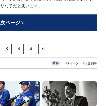
タリな子だと思います」
次ページ
3
4
5
6
社会
#スポーツ
#大谷 翔平