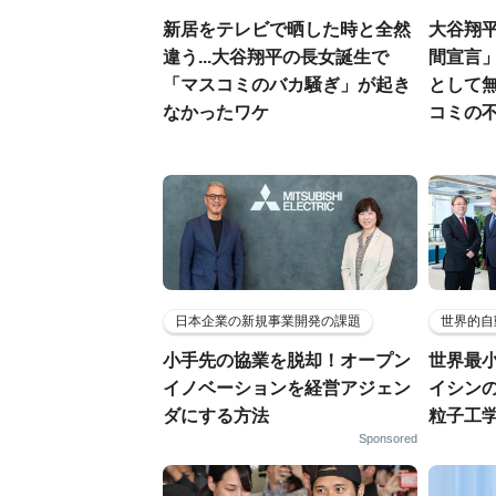
新居をテレビで晒した時と全然
大谷翔
違う...大谷翔平の長女誕生で
間宣言」
「マスコミのバカ騒ぎ」が起き
として
なかったワケ
コミの
日本企業の新規事業開発の課題
世界的自
小手先の協業を脱却！オープン
世界最
イノベーションを経営アジェン
イシンの
ダにする方法
粒子工
Sponsored