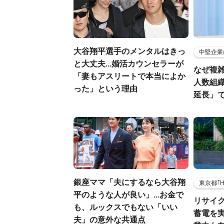
大谷翔平選手のメンタルはきっ
中堅企業
と大丈夫...婚活カウンセラーが
なぜ複雑
「妻もアスリートで本当によか
人数組
った」という理由
延長」で
銀座ママ「夫にするなら大谷翔
東京都｢
平のような人が良い」...お金で
リサイ
も、ルックスでもない「いい
蓄電を
夫」の意外な共通点