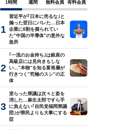
1時間
週間
無料会員
有料会員
習近平が｢日本に売るな｣と
煽った翌日にバレた…日本
企業に6割を握られてい
た"中国の半導体"の意外な
急所
｢一流のお金持ち｣は銀座の
高級店には見向きもしな
い…"本物"を知る富裕層が
行きつく"究極のスシ"の正
体
逆らった県議は次々と姿を
消した…麻生太郎ですら手
に負えない｢自民党福岡県議
団｣が県民よりも大事にする
掟