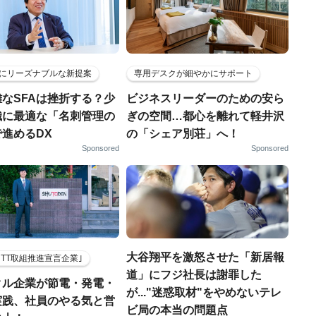
にリーズナブルな新提案
専用デスクが細やかにサポート
なSFAは挫折する？少
ビジネスリーダーのための安ら
織に最適な「名刺管理の
ぎの空間…都心を離れて軽井沢
進めるDX
の「シェア別荘」へ！
Sponsored
Sponsored
大谷翔平を激怒させた「新居報
HTT取組推進宣言企業｣
道」にフジ社長は謝罪した
クル企業が節電・発電・
が..."迷惑取材"をやめないテレ
実践、社員のやる気と営
ビ局の本当の問題点