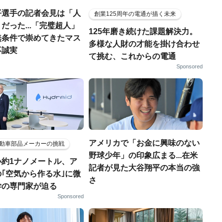
平選手の記者会見は「人
創業125周年の電通が描く未来
だった...「完璧超人」
125年磨き続けた課題解決力。
無条件で崇めてきたマス
多様な人財の才能を掛け合わせ
不誠実
て挑む、これからの電通
Sponsored
アメリカで「お金に興味のない
動車部品メーカーの挑戦
野球少年」の印象広まる...在米
小約1ナノメートル、ア
記者が見た大谷翔平の本当の強
｢空気から作る水｣に微
さ
学の専門家が迫る
Sponsored