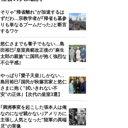
そりゃ"帰省離れ"が加速するは
ずだわ…宗教学者が｢帰省も墓参
りも単なるブームだった｣と断言
するワケ
悠仁さまでも養子でもない…島
田裕巳｢皇室典範改正後の"麻生
太郎の親族"に国民が抱く強烈な
不公平感｣
やっぱり｢愛子天皇｣しかない…
島田裕巳｢国民が秋篠宮家と悠仁
さまに抱く"拭いきれない不
安"の正体｣【次代の皇室3選】
｢満洲事変を起こした張本人は俺
なのになぜ裁かない｣アメリカに
主張し人気となった"陸軍の異端
児"の実像