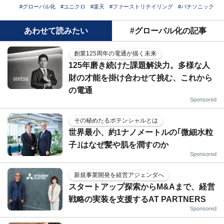
#グローバル化
#ユニクロ
#楽天
#ファーストリテイリング
#パナソニック
あわせて読みたい
#グローバル化の記事
創業125周年の電通が描く未来
125年磨き続けた課題解決力。多様な人
財の才能を掛け合わせて挑む、これから
の電通
Sponsored
その秘めたるポテンシャルとは
世界最小、約1ナノメートルの｢微細水粒
子｣はなぜ髪や肌を潤すのか
Sponsored
新規事業開発を経営アジェンダへ
スタートアップ探索からM&Aまで、経営
戦略の実装を支援するAT PARTNERS
Sponsored