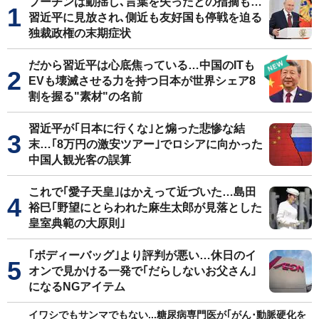
プーチンは動揺し､言葉を失ったとの指摘も…
習近平に見放され､側近も友好国も停戦を迫る
独裁政権の末期症状
だから習近平は心底焦っている…中国のITも
EVも壊滅させる力を持つ日本が世界シェア8
割を握る"素材"の名前
習近平が｢日本に行くな｣と煽った悲惨な結
末…｢8万円の激安ツアー｣でロシアに向かった
中国人観光客の誤算
これで｢愛子天皇｣はかえって近づいた…島田
裕巳｢野望にとらわれた麻生太郎が見落とした
皇室典範の大原則｣
｢ボディーバッグ｣より評判が悪い…休日のイ
オンで見かける一発で｢だらしないお父さん｣
になるNGアイテム
イワシでもサンマでもない...糖尿病専門医が｢がん･動脈硬化を