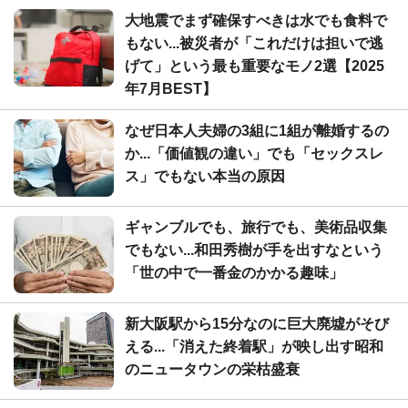
大地震でまず確保すべきは水でも食料で
もない...被災者が「これだけは担いで逃
げて」という最も重要なモノ2選【2025
年7月BEST】
なぜ日本人夫婦の3組に1組が離婚するの
か...「価値観の違い」でも「セックスレ
ス」でもない本当の原因
ギャンブルでも、旅行でも、美術品収集
でもない...和田秀樹が手を出すなという
「世の中で一番金のかかる趣味」
新大阪駅から15分なのに巨大廃墟がそび
える...「消えた終着駅」が映し出す昭和
のニュータウンの栄枯盛衰