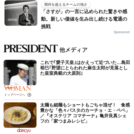
期待を超えるチームの強さ
「さすが」の一言に込められた驚きや感
動。新しい価値を生み出し続ける電通の
挑戦
Sponsored
これで｢愛子天皇｣はかえって近づいた…島田
裕巳｢野望にとらわれた麻生太郎が見落とし
た皇室典範の大原則｣
トップページへ
太麺も細麺もショートもごちゃ混ぜ！ 食感
豊かな「色々パスタのカーチョ・エ・ペペ」
／『オステリア コマチーナ』亀井良真シェ
フの「家つまみレシピ」