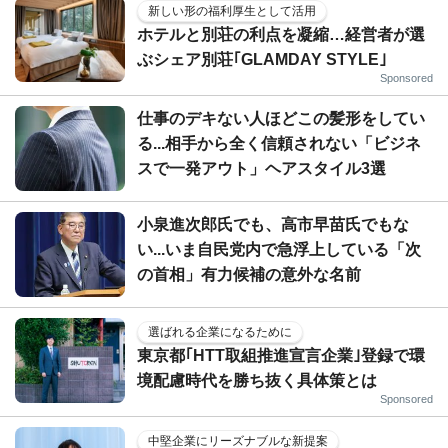
新しい形の福利厚生として活用
ホテルと別荘の利点を凝縮…経営者が選
ぶシェア別荘｢GLAMDAY STYLE｣
Sponsored
仕事のデキない人ほどこの髪形をしてい
る...相手から全く信頼されない「ビジネ
スで一発アウト」ヘアスタイル3選
小泉進次郎氏でも、高市早苗氏でもな
い...いま自民党内で急浮上している「次
の首相」有力候補の意外な名前
選ばれる企業になるために
東京都｢HTT取組推進宣言企業｣登録で環
境配慮時代を勝ち抜く具体策とは
Sponsored
中堅企業にリーズナブルな新提案