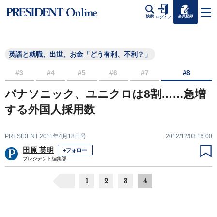
会員登録
検索
ログイン
英語と就職、出世、お金「どう有利、不利？」
#3
#4
#5
#6
#7
#8
パナソニック、ユニクロは8割……急増
する外国人採用数
PRESIDENT 2011年4月18日号
2012/12/03 16:00
田原 英明
+フォロー
プレジデント編集部
1
2
3
4