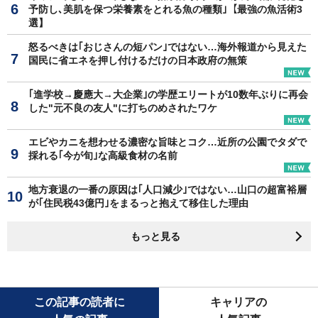
予防し､美肌を保つ栄養素をとれる魚の種類｣【最強の魚活術3
選】
怒るべきは｢おじさんの短パン｣ではない…海外報道から見えた
国民に省エネを押し付けるだけの日本政府の無策
｢進学校→慶應大→大企業｣の学歴エリートが10数年ぶりに再会
した"元不良の友人"に打ちのめされたワケ
エビやカニを想わせる濃密な旨味とコク…近所の公園でタダで
採れる｢今が旬｣な高級食材の名前
地方衰退の一番の原因は｢人口減少｣ではない…山口の超富裕層
が｢住民税43億円｣をまるっと抱えて移住した理由
もっと見る
この記事の読者に
キャリアの