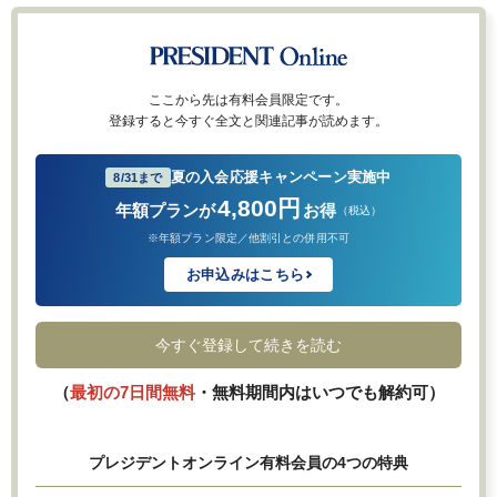
ここから先は有料会員限定です。
登録すると今すぐ全文と関連記事が読めます。
夏の入会応援キャンペーン実施中
8/31まで
4,800円
年額プランが
お得
（税込）
※年額プラン限定／他割引との併用不可
お申込みはこちら
今すぐ登録して続きを読む
（
最初の7日間無料
・無料期間内はいつでも解約可）
プレジデントオンライン有料会員の4つの特典