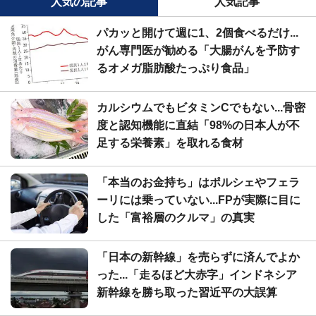
人気の記事
人気記事
パカッと開けて週に1、2個食べるだけ...
がん専門医が勧める「大腸がんを予防す
るオメガ脂肪酸たっぷり食品」
カルシウムでもビタミンCでもない...骨密
度と認知機能に直結「98%の日本人が不
足する栄養素」を取れる食材
「本当のお金持ち」はポルシェやフェラ
ーリには乗っていない...FPが実際に目に
した「富裕層のクルマ」の真実
「日本の新幹線」を売らずに済んでよか
った...「走るほど大赤字」インドネシア
新幹線を勝ち取った習近平の大誤算