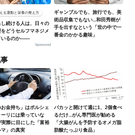
ギャンブルでも、旅行でも、美
える運動と栄養の整え方
術品収集でもない...和田秀樹が
出し続ける人は、日々の
手を出すなという「世の中で一
理をどうセルフマネジメ
番金のかかる趣味」
ているのか——
Sponsored
記事
のお金持ち」はポルシェ
パカッと開けて週に1、2個食べ
ラーリには乗っていな
るだけ...がん専門医が勧める
FPが実際に目にした「富裕
「大腸がんを予防するオメガ脂
ルマ」の真実
肪酸たっぷり食品」