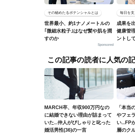
その秘めたるポテンシャルとは
毎日を支
世界最小、約1ナノメートルの
成果を
｢微細水粒子｣はなぜ髪や肌を潤
健康管
すのか
ントし
Sponsored
この記事の読者に人気の
MARCH卒、年収900万円なの
「本当
に結婚できない理由が詰まって
やフェ
いた...仲人がぴしゃりと叱った
い...
婚活男性(36)の一言
層のク