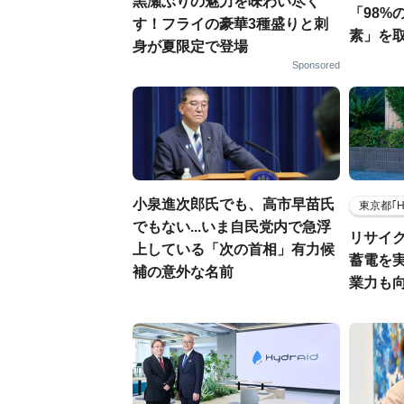
黒瀬ぶりの魅力を味わい尽く
「98%
す！フライの豪華3種盛りと刺
素」を
身が夏限定で登場
Sponsored
小泉進次郎氏でも、高市早苗氏
東京都｢
でもない...いま自民党内で急浮
リサイ
上している「次の首相」有力候
蓄電を
補の意外な名前
業力も