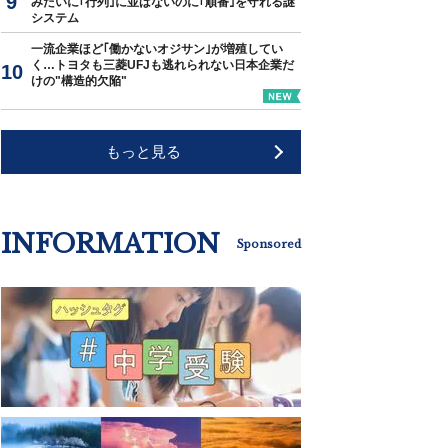
みたいに｢行列｣に並ばないのに｢順番｣を守れる謎
システム
一流企業ほど｢働かないオジサン｣が増殖してい
く…トヨタも三菱UFJも逃れられない日本企業だ
けの"構造的欠陥"
もっと見る
INFORMATION
Sponsored