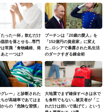
「たった一杯」飲むだけ
プーチンは「20歳の愛人」を
脂肪を落とせる...専門
「152億円の資産家」に変え
では常識「食物繊維、発
た...ロシアで暴露された私生活
」あと一つは?
のダークすぎる錬金術
Dグレー」と診断された
大地震でまず確保すべきは水で
たちが高確率であてはま
も食料でもない...被災者が「こ
期からの「危険な習慣」
れだけは担いで逃げて」という