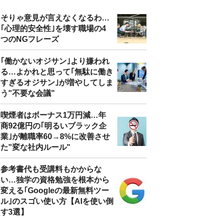
そりゃ意見が言えなくなるわ…
｢心理的安全性｣を壊す職場の4
つのNGフレーズ
｢働かないオジサン｣より嫌われ
る…よかれと思って｢無駄に働き
すぎるオジサン｣が増やしてしま
う"不要な会議"
喫煙者はボーナス1万円減…年
商92億円の｢明るいブラック企
業｣が離職率60→8%に改善させ
た"変な社内ルール"
参考書代も受講料もかからな
い…独学の資格勉強を根本から
変える｢Googleの最新無料ツー
ル｣のスゴい使い方【AIを使い倒
す3選】