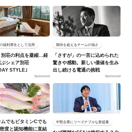
の福利厚生として活用
期待を超えるチームの強さ
と別荘の利点を凝縮…経
「さすが」の一言に込められた
選ぶシェア別荘
驚きや感動。新しい価値を生み
DAY STYLE｣
出し続ける電通の挑戦
Sponsored
Sponsored
ウムでもビタミンCでも
中堅企業にリーズナブルな新提案
.骨密度と認知機能に直結