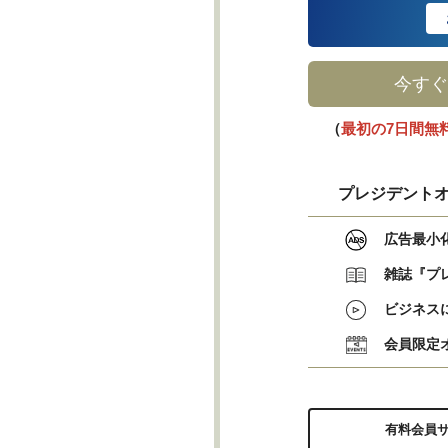
今すぐ
（
最初の7日間無
プレジデントオ
広告最小
雑誌『プ
ビジネス
会員限定
有料会員