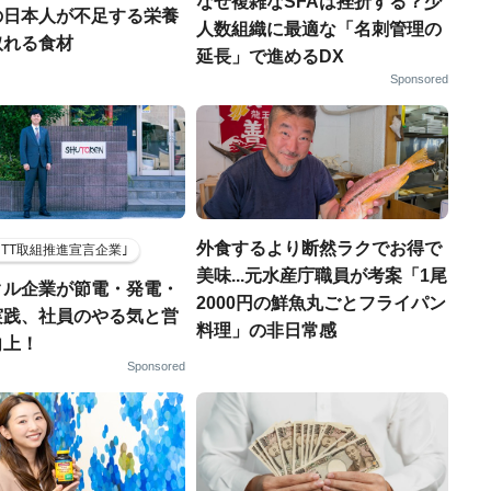
なぜ複雑なSFAは挫折する？少
の日本人が不足する栄養
人数組織に最適な「名刺管理の
取れる食材
延長」で進めるDX
Sponsored
外食するより断然ラクでお得で
HTT取組推進宣言企業｣
美味...元水産庁職員が考案「1尾
クル企業が節電・発電・
2000円の鮮魚丸ごとフライパン
実践、社員のやる気と営
料理」の非日常感
向上！
Sponsored