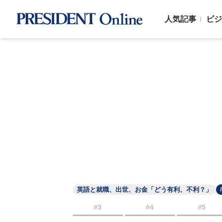
人気記事
ビジ
英語と就職、出世、お金「どう有利、不利？」
#3
#4
#5