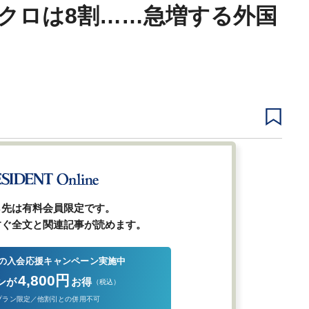
クロは8割……急増する外国
1
2
3
4
次ページ
ら先は有料会員限定です。
すぐ全文と関連記事が読めます。
の入会応援キャンペーン実施中
4,800円
ンが
お得
（税込）
プラン限定／他割引との併用不可