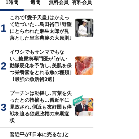
1時間
週間
無料会員
有料会員
これで｢愛子天皇｣はかえっ
て近づいた…島田裕巳｢野望
にとらわれた麻生太郎が見
落とした皇室典範の大原則｣
イワシでもサンマでもな
い...糖尿病専門医が｢がん･
動脈硬化を予防し､美肌を保
つ栄養素をとれる魚の種類｣
【最強の魚活術3選】
プーチンは動揺し､言葉を失
ったとの指摘も…習近平に
見放され､側近も友好国も停
戦を迫る独裁政権の末期症
状
習近平が｢日本に売るな｣と