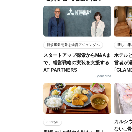
新規事業開発を経営アジェンダへ
新しい形
スタートアップ探索からM&Aま
ホテル
で、経営戦略の実装を支援する
営者が
AT PARTNERS
｢GLAM
Sponsored
カルシ
dancyu
ない..