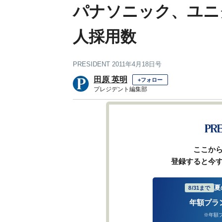
パナソニック、ユニ
人採用数
PRESIDENT 2011年4月18日号
田原 英明
+フォロー
プレジデント編集部
前ページ
ここか
登録すると今
夏
8/31まで
年額プラ
※年額