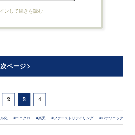
インして続きを読む
次ページ
2
3
4
バル化
#ユニクロ
#楽天
#ファーストリテイリング
#パナソニック