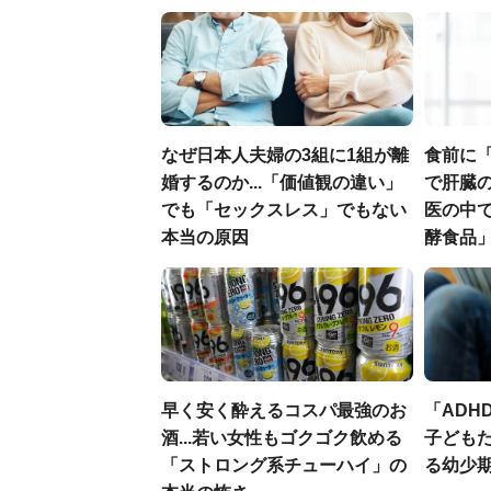
なぜ日本人夫婦の3組に1組が離
食前に
婚するのか...「価値観の違い」
で肝臓の
でも「セックスレス」でもない
医の中
本当の原因
酵食品
早く安く酔えるコスパ最強のお
「ADH
酒...若い女性もゴクゴク飲める
子ども
「ストロング系チューハイ」の
る幼少