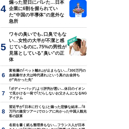
煽った翌日にバレた…日本
企業に6割を握られてい
た"中国の半導体"の意外な
急所
ワキの臭いでも､口臭でもな
い…女性の大半が不潔と感
じているのに､75%の男性が
見落としている"臭い"の正
体
富裕層の｢ペット離れ｣が止まらない…｢300万円の
血統書付き犬は時代遅れ｣という真のお金持ち
が"向かった先"
｢ボディーバッグ｣より評判が悪い…休日のイオン
で見かける一発で｢だらしないお父さん｣になるNG
アイテム
習近平が｢日本に行くな｣と煽った悲惨な結末…｢8
万円の激安ツアー｣でロシアに向かった中国人観光
客の誤算
名前を書く紙も整理券もない…フランス人が日本