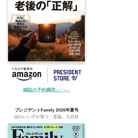
雑誌の予約購読
はこちら
プレジデントFamily 2026年夏号
頭のいい子が育つ「育脳」大百科