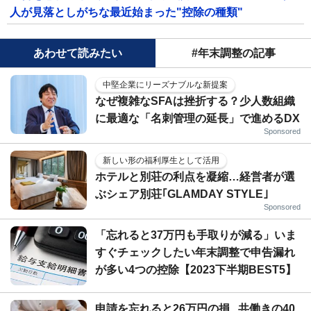
人が見落としがちな最近始まった"控除の種類"
あわせて読みたい
#年末調整の記事
中堅企業にリーズナブルな新提案
なぜ複雑なSFAは挫折する？少人数組織
に最適な「名刺管理の延長」で進めるDX
Sponsored
新しい形の福利厚生として活用
ホテルと別荘の利点を凝縮…経営者が選
ぶシェア別荘｢GLAMDAY STYLE｣
Sponsored
「忘れると37万円も手取りが減る」いま
すぐチェックしたい年末調整で申告漏れ
が多い4つの控除【2023下半期BEST5】
申請を忘れると26万円の損...共働きの40