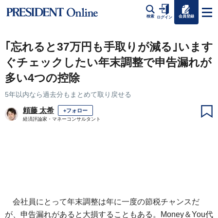
会員登録
検索
ログイン
｢忘れると37万円も手取りが減る｣います
ぐチェックしたい年末調整で申告漏れが
多い4つの控除
5年以内なら過去分もまとめて取り戻せる
頼藤 太希
+フォロー
経済評論家・マネーコンサルタント
会社員にとって年末調整は年に一度の節税チャンスだ
が、申告漏れがあると大損することもある。Money＆You代