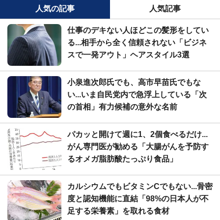
人気の記事
人気記事
仕事のデキない人ほどこの髪形をしてい
る...相手から全く信頼されない「ビジネ
スで一発アウト」ヘアスタイル3選
小泉進次郎氏でも、高市早苗氏でもな
い...いま自民党内で急浮上している「次
の首相」有力候補の意外な名前
パカッと開けて週に1、2個食べるだけ...
がん専門医が勧める「大腸がんを予防す
るオメガ脂肪酸たっぷり食品」
カルシウムでもビタミンCでもない...骨密
度と認知機能に直結「98%の日本人が不
足する栄養素」を取れる食材