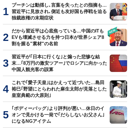
プーチンは動揺し､言葉を失ったとの指摘も…
習近平に見放され､側近も友好国も停戦を迫る
独裁政権の末期症状
だから習近平は心底焦っている…中国のITも
EVも壊滅させる力を持つ日本が世界シェア8
割を握る"素材"の名前
習近平が｢日本に行くな｣と煽った悲惨な結
末…｢8万円の激安ツアー｣でロシアに向かった
中国人観光客の誤算
これで｢愛子天皇｣はかえって近づいた…島田
裕巳｢野望にとらわれた麻生太郎が見落とした
皇室典範の大原則｣
｢ボディーバッグ｣より評判が悪い…休日のイ
オンで見かける一発で｢だらしないお父さん｣
になるNGアイテム