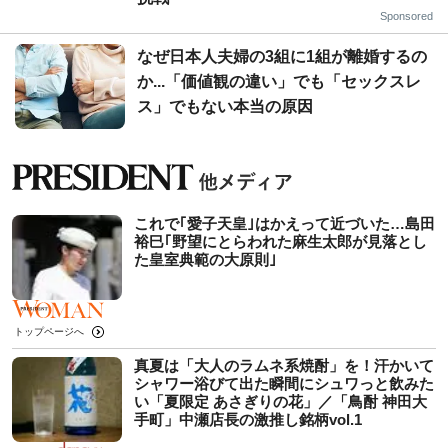
Sponsored
なぜ日本人夫婦の3組に1組が離婚するの
か...「価値観の違い」でも「セックスレ
ス」でもない本当の原因
これで｢愛子天皇｣はかえって近づいた…島田
裕巳｢野望にとらわれた麻生太郎が見落とし
た皇室典範の大原則｣
トップページへ
真夏は「大人のラムネ系焼酎」を！汗かいて
シャワー浴びて出た瞬間にシュワっと飲みた
い「夏限定 あさぎりの花」／「鳥酎 神田大
手町」中瀬店長の激推し銘柄vol.1