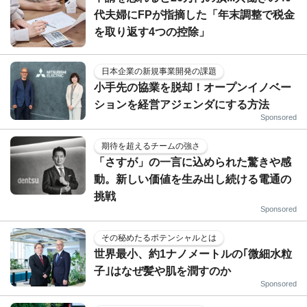
代夫婦にFPが指摘した「年末調整で税金
を取り返す4つの控除」
日本企業の新規事業開発の課題
小手先の協業を脱却！オープンイノベー
ションを経営アジェンダにする方法
Sponsored
期待を超えるチームの強さ
「さすが」の一言に込められた驚きや感
動。新しい価値を生み出し続ける電通の
挑戦
Sponsored
その秘めたるポテンシャルとは
世界最小、約1ナノメートルの｢微細水粒
子｣はなぜ髪や肌を潤すのか
Sponsored