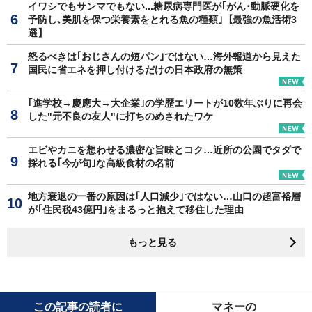
イワシでもサンマでもない...糖尿病専門医が｢がん･動脈硬化を
予防し､美肌を保つ栄養素をとれる魚の種類｣【最強の魚活術3
選】
怒るべきは｢おじさんの短パン｣ではない…海外報道から見えた
国民に省エネを押し付けるだけの日本政府の無策
｢進学校→慶應大→大企業｣の学歴エリートが10数年ぶりに再会
した"元不良の友人"に打ちのめされたワケ
エビやカニを想わせる濃密な旨味とコク…近所の公園でタダで
採れる｢今が旬｣な高級食材の名前
地方衰退の一番の原因は｢人口減少｣ではない…山口の超富裕層
が｢住民税43億円｣をまるっと抱えて移住した理由
もっと見る
この記事の読者に
マネーの