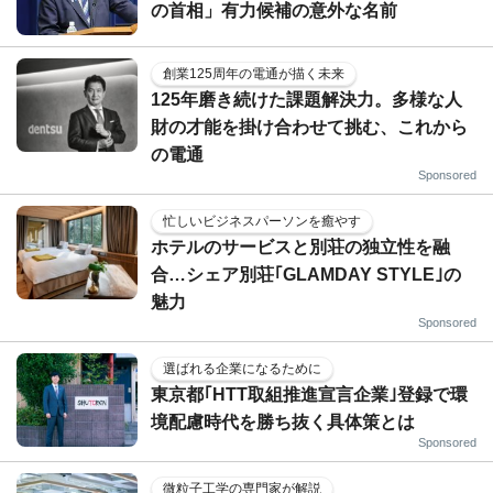
の首相」有力候補の意外な名前
創業125周年の電通が描く未来
125年磨き続けた課題解決力。多様な人
財の才能を掛け合わせて挑む、これから
の電通
Sponsored
忙しいビジネスパーソンを癒やす
ホテルのサービスと別荘の独立性を融
合…シェア別荘｢GLAMDAY STYLE｣の
魅力
Sponsored
選ばれる企業になるために
東京都｢HTT取組推進宣言企業｣登録で環
境配慮時代を勝ち抜く具体策とは
Sponsored
微粒子工学の専門家が解説