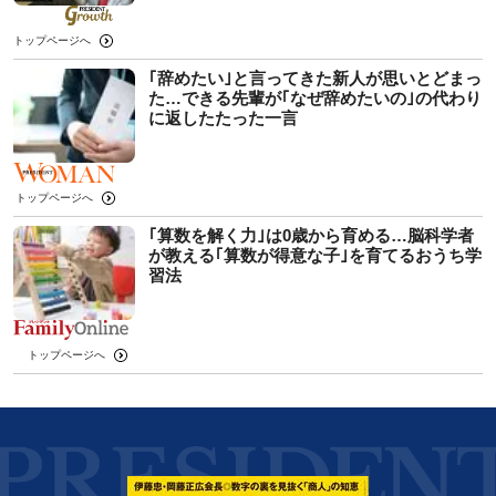
トップページへ
｢辞めたい｣と言ってきた新人が思いとどまっ
た…できる先輩が｢なぜ辞めたいの｣の代わり
に返したたった一言
トップページへ
｢算数を解く力｣は0歳から育める…脳科学者
が教える｢算数が得意な子｣を育てるおうち学
習法
トップページへ