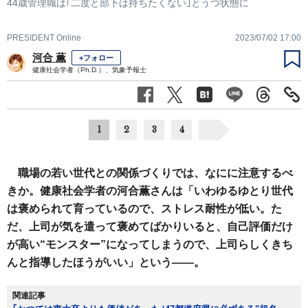
44歳管理職は｢二度と部下は持ちたくない｣とうつ状態に
PRESIDENT Online
2023/07/02 17:00
河合 薫
+フォロー
健康社会学者（Ph.D.）、気象予報士
1
2
3
4
職場の若い世代との関係づくりでは、なにに注意するべ
きか。健康社会学者の河合薫さんは「いわゆるゆとり世代
は褒められて育っているので、ストレス耐性が低い。た
だ、上司が気を遣って褒めてばかりいると、自己評価だけ
が高い“モンスター”になってしまうので、上司らしくきち
んと指導したほうがいい」という――。
関連記事