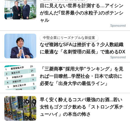
目に見えない世界を計測する…アイシン
が生んだ｢世界最小の水粒子｣のポテンシ
ャル
Sponsored
中堅企業にリーズナブルな新提案
なぜ複雑なSFAは挫折する？少人数組織
に最適な「名刺管理の延長」で進めるDX
Sponsored
「三菱商事"採用大学"ランキング」を見
れば一目瞭然...学歴社会・日本で成功に
必要な「出身大学の最低ライン」
早く安く酔えるコスパ最強のお酒...若い
女性もゴクゴク飲める「ストロング系チ
ューハイ」の本当の怖さ