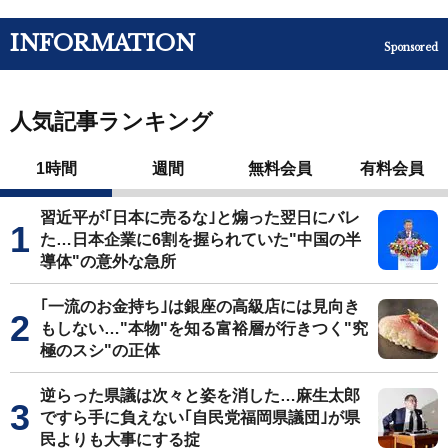
INFORMATION
Sponsored
人気記事ランキング
1時間
週間
無料会員
有料会員
習近平が｢日本に売るな｣と煽った翌日にバレ
た…日本企業に6割を握られていた"中国の半
導体"の意外な急所
｢一流のお金持ち｣は銀座の高級店には見向き
もしない…"本物"を知る富裕層が行きつく"究
極のスシ"の正体
逆らった県議は次々と姿を消した…麻生太郎
ですら手に負えない｢自民党福岡県議団｣が県
民よりも大事にする掟