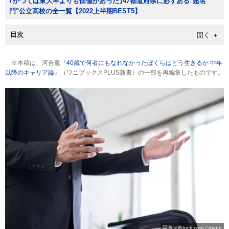
｢かつては東大卒よりも価値があった｣47都道府県に必ずある"超名
門"公立高校の全一覧【2022上半期BEST5】
目次
※本稿は、河合薫『
40歳で何者にもなれなかったぼくらはどう生きるか 中年
以降のキャリア論
』（ワニブックスPLUS新書）の一部を再編集したものです。
写真＝iStock.com／mapo