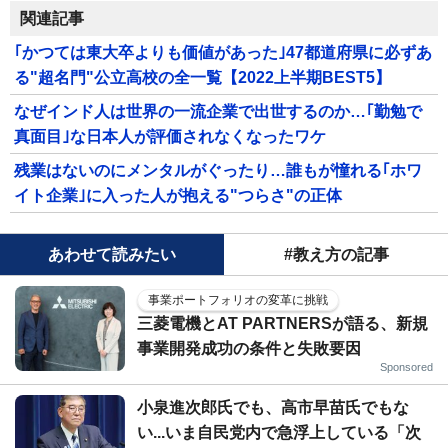
関連記事
｢かつては東大卒よりも価値があった｣47都道府県に必ずあ
る"超名門"公立高校の全一覧【2022上半期BEST5】
なぜインド人は世界の一流企業で出世するのか…｢勤勉で
真面目｣な日本人が評価されなくなったワケ
残業はないのにメンタルがぐったり…誰もが憧れる｢ホワ
イト企業｣に入った人が抱える"つらさ"の正体
あわせて読みたい
#教え方の記事
事業ポートフォリオの変革に挑戦
三菱電機とAT PARTNERSが語る、新規
事業開発成功の条件と失敗要因
Sponsored
小泉進次郎氏でも、高市早苗氏でもな
い...いま自民党内で急浮上している「次