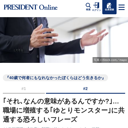
会員登録
検索
ログイン
写真＝iStock.com／mapo
『40歳で何者にもなれなかったぼくらはどう生きるか』
#1
#2
｢それ､なんの意味があるんですか?｣…
職場に増殖する｢ゆとりモンスター｣に共
通する恐ろしいフレーズ