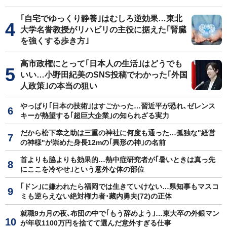
｢自宅でゆっくり静養｣はむしろ逆効果…東北
大学名誉教授がリハビリの主役に据えた｢腎臓
を強くする歩き方｣
高市政権にとって｢日本人の生活｣はどうでも
いい…小野田紀美のSNS投稿でわかった｢外国
人政策｣の本当の狙い
やっぱり｢日本の技術｣はすごかった…習近平が恐れ､ゼレンス
キーが熱望する｢超巨大企業｣の知られざる実力
だから松下幸之助は三重の神社に何度も通った…孤独な"経営
の神様"が崇めた身長12mの｢異形の神｣の名前
首よりも脇よりも効果的…熱中症研究者が｢暑いときは真っ先
にここを冷やせ｣という意外な体の部位
｢ドン｣に嫌われたら福岡では生きていけない…県知事もマスコ
ミも逆らえない絶対権力者･藏内勇夫(72)の正体
就職9カ月の夜､布団の中で｢もう辞めよう｣…東大卒の外銀マン
が年収1100万円を捨てて選んだ意外すぎる仕事