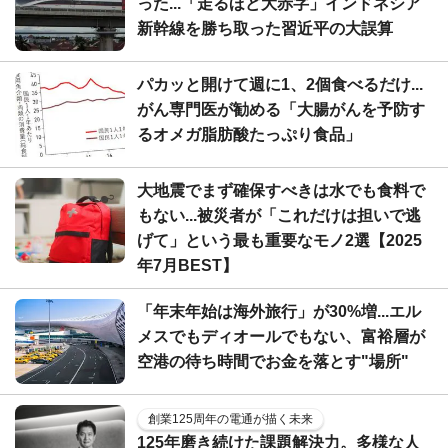
った...「走るほど大赤字」インドネシア
新幹線を勝ち取った習近平の大誤算
パカッと開けて週に1、2個食べるだけ...
がん専門医が勧める「大腸がんを予防す
るオメガ脂肪酸たっぷり食品」
大地震でまず確保すべきは水でも食料で
もない...被災者が「これだけは担いで逃
げて」という最も重要なモノ2選【2025
年7月BEST】
「年末年始は海外旅行」が30%増...エル
メスでもディオールでもない、富裕層が
空港の待ち時間でお金を落とす"場所"
創業125周年の電通が描く未来
125年磨き続けた課題解決力。多様な人