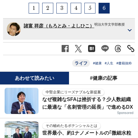
1
2
3
4
5
6
明治大学文学部教授
諸富 祥彦（もろとみ・よしひこ）
ライフ
#健康
#人生
#書籍抜粋
あわせて読みたい
#健康の記事
中堅企業にリーズナブルな新提案
なぜ複雑なSFAは挫折する？少人数組織
に最適な「名刺管理の延長」で進めるDX
Sponsored
その秘めたるポテンシャルとは
世界最小、約1ナノメートルの｢微細水粒