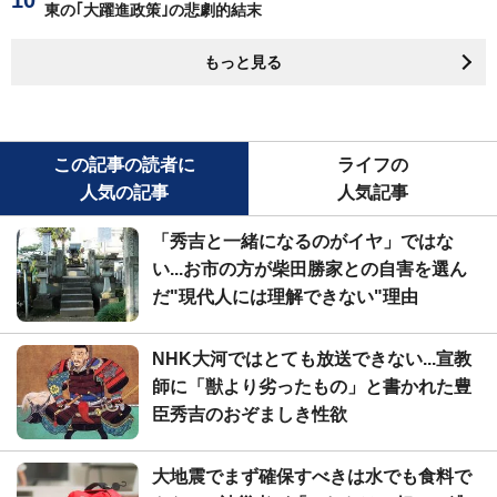
東の｢大躍進政策｣の悲劇的結末
もっと見る
この記事の読者に
ライフの
人気の記事
人気記事
「秀吉と一緒になるのがイヤ」ではな
い...お市の方が柴田勝家との自害を選ん
だ"現代人には理解できない"理由
NHK大河ではとても放送できない...宣教
師に「獣より劣ったもの」と書かれた豊
臣秀吉のおぞましき性欲
大地震でまず確保すべきは水でも食料で