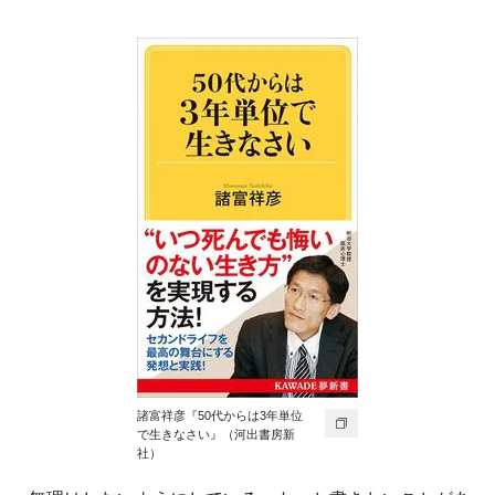
諸富祥彦『50代からは3年単位
で生きなさい』（河出書房新
社）