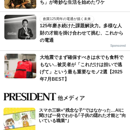
ち」が奇妙な生活を始めたワケ
創業125周年の電通が描く未来
125年磨き続けた課題解決力。多様な人
財の才能を掛け合わせて挑む、これから
の電通
Sponsored
大地震でまず確保すべきは水でも食料で
もない...被災者が「これだけは担いで逃
げて」という最も重要なモノ2選【2025
年7月BEST】
スマホ三昧="残念な子"ではなかった…AIに
聞けば一発でわかる｢子供の隠れた才能と"向
いている職業"｣