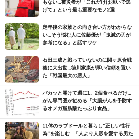
もない...被災者が「これだけは担いで逃
げて」という最も重要なモノ2選
定年後の家族との向き合い方がわからな
い...そう悩む人に佐藤優が「鬼滅の刃が
参考になる」と話すワケ
石田三成と戦っていないのに関ヶ原合戦
後に大出世...徳川家康が厚い信頼を置い
た「戦国最大の悪人」
パカッと開けて週に1、2個食べるだけ...
がん専門医が勧める「大腸がんを予防す
るオメガ脂肪酸たっぷり食品」
11体のラブドールと暮らし"正しい性行
為"を楽しむ...「人より人形を愛する男た