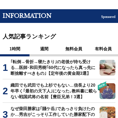
INFORMATION
Sponsored
人気記事ランキング
1時間
週間
無料会員
有料会員
｢転倒→骨折→寝たきり｣の老後が待ち受け
る…医師･和田秀樹｢60代になったら真っ先に
断捨離すべきもの｣【定年後の黄金期3選】
織田でも武田でも上杉でもない…信長より20
年早く｢最初の天下人｣になった､教科書に載ら
ない戦国武将の名前【豊臣兄弟！3選】
なぜ柴田勝家は｢賤ケ岳｣であっさり負けたの
か…秀吉がこっそり工作していた勝家配下の