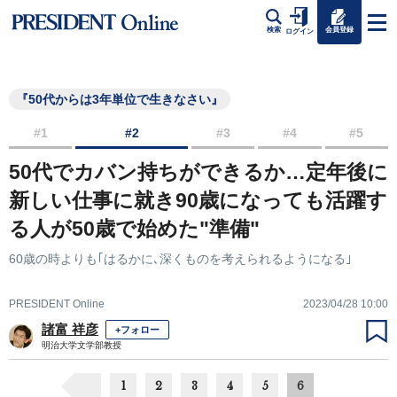
会員登録
検索
ログイン
『50代からは3年単位で生きなさい』
#1
#2
#3
#4
#5
50代でカバン持ちができるか…定年後に
新しい仕事に就き90歳になっても活躍す
る人が50歳で始めた"準備"
60歳の時よりも｢はるかに､深くものを考えられるようになる｣
PRESIDENT Online
2023/04/28 10:00
諸富 祥彦
+フォロー
明治大学文学部教授
1
2
3
4
5
6