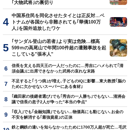
｢大物武将｣の裏切り
中国系住民を同化させたタイとは正反対…ベ
トナムが各国から非難されても｢華僑100万
人｣を国外追放したワケ
｢サンダル登山の若者｣より実は危険…標高
599ｍの高尾山で年間100件超の遭難事故を起
こしている"張本人"
信長を支える四天王の一人だったのに…秀吉にハメられて｢清
須会議｣に出席できなかった武将の哀れな末路
不足すると｢うつ病｣が増え､子どものIQに影響…東大教授｢脳の
ために欠かせないスーパーにある食材｣
｢織田家の後継者選び｣でも｢秀吉の一人勝ち｣でもない…清洲会
議で信長の息子2人が争った"本当の争点"
｢収入｣でも｢金融知識｣でもない…物価高にも動じない､お金の
不安を解消する｢最強資産｣の正体
鉄と鋼鉄の違いを知らなかったために1700万人超が死亡…毛沢