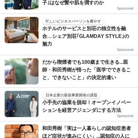
子｣はなぜ髪や肌を潤すのか
Sponsored
忙しいビジネスパーソンを癒やす
ホテルのサービスと別荘の独立性を融
合…シェア別荘｢GLAMDAY STYLE｣の
魅力
Sponsored
だから喫煙者でも100歳まで生きる...医
師・和田秀樹が悟った「医学でできるこ
と、できないこと」の決定的違い
日本企業の新規事業開発の課題
小手先の協業を脱却！オープンイノベー
ションを経営アジェンダにする方法
Sponsored
和田秀樹「実は一人暮らしの認知症患者
ほど症状が進みにくい」...認知症の人に