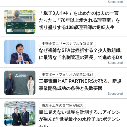
Sponsored
「親子3人心中」を止めたのは夫の一言
だった...「70年以上愛される理容室」を
切り盛りする108歳理容師の逆転人生
中堅企業にリーズナブルな新提案
なぜ複雑なSFAは挫折する？少人数組織
に最適な「名刺管理の延長」で進めるDX
Sponsored
事業ポートフォリオの変革に挑戦
三菱電機とAT PARTNERSが語る、新規
事業開発成功の条件と失敗要因
Sponsored
微粒子工学の専門家が解説
目に見えない世界を計測する…アイシン
が生んだ｢世界最小の水粒子｣のポテンシ
ャル