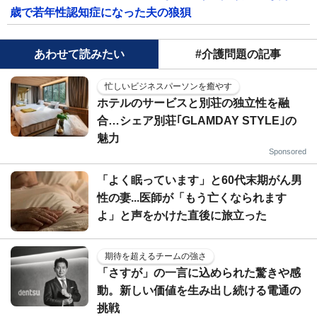
歳で若年性認知症になった夫の狼狽
あわせて読みたい
#介護問題の記事
忙しいビジネスパーソンを癒やす
ホテルのサービスと別荘の独立性を融
合…シェア別荘｢GLAMDAY STYLE｣の
魅力
Sponsored
「よく眠っています」と60代末期がん男
性の妻...医師が「もう亡くなられます
よ」と声をかけた直後に旅立った
期待を超えるチームの強さ
「さすが」の一言に込められた驚きや感
動。新しい価値を生み出し続ける電通の
挑戦