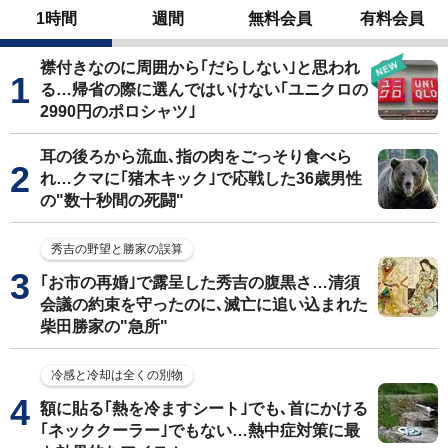
1時間
週間
無料会員
有料会員
襟付きなのに周囲から｢だらしない｣と思われ
る…帰省の際に選んではいけない｢ユニクロの
2990円のポロシャツ｣
耳の後ろから流血､指の肉をごっそり食べら
れ…クマに｢猪木キック｣で応戦した36歳男性
の"数十秒間の死闘"
秀吉の野望と勝家の誤算
｢お市の再婚｣で露呈した秀吉の腹黒さ…清須
会議の約束を守ったのに､滅亡に追い込まれた
柴田勝家の"急所"
冷感と冷却は全くの別物
額に貼る｢熱を冷ますシート｣でも､首にかける
｢ネッククーラー｣でもない…熱中症対策に最