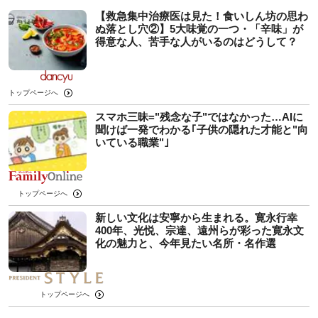
【救急集中治療医は見た！食いしん坊の思わ
ぬ落とし穴②】5大味覚の一つ・「辛味」が
得意な人、苦手な人がいるのはどうして？
トップページへ
スマホ三昧="残念な子"ではなかった…AIに
聞けば一発でわかる｢子供の隠れた才能と"向
いている職業"｣
トップページへ
新しい文化は安寧から生まれる。寛永行幸
400年、光悦、宗達、遠州らが彩った寛永文
化の魅力と、今年見たい名所・名作選
トップページへ