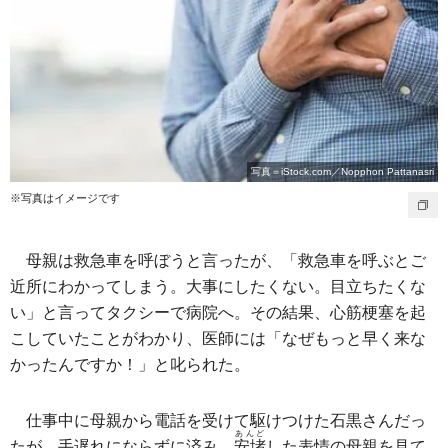
写真＝iStock.com／Nopphon Pattanasri
※写真はイメージです
母親は救急車を呼ぼうと言ったが、「救急車を呼ぶとご
近所にわかってしまう。大事にしたくない。目立ちたくな
い」と言ってタクシーで病院へ。その結果、心筋梗塞を起
こしていたことがわかり、医師には「なぜもっと早く来な
かったんですか！」と叱られた。
仕事中に母親から電話を受けて駆けつけた石黒さんだっ
あんど
たが、手遅れにならずに済み、
安堵
した表情の母親を見て