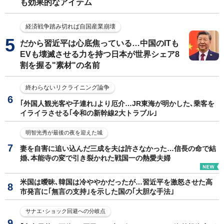
も効果的なアイテム
経済戦争踏み切れば自国産業崩壊
だから習近平は心底焦っている…中国のITも
EVも壊滅させる力を持つ日本が世界シェア8
割を握る"素材"の名前
終わらないリクライニング論争
｢外国人観光客や子連れ｣より厄介…JR東海が明かした､乗客を
イライラさせる｢令和の新幹線2大トラブル｣
明智光秀が最後の夜を迎えた城
妻を自害に追い込んだ三成を夫は許さなかった…信長の命で結
婚､本能寺の変で引き裂かれた戦国一の熱愛夫婦
米国は曖昧､韓国は冷ややかだったが…習近平を激怒させた高
市発言に｢無言の支持｣を示した国の｢大胆な手法｣
サナエ･ショック回避への分岐点