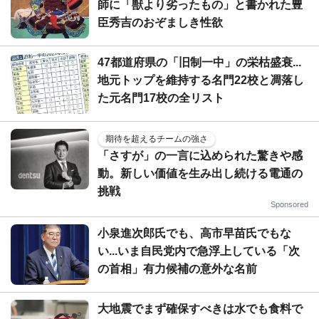
師に「獣より劣ったもの」と書かれた豊
臣秀吉のおぞましき性欲
47都道府県の「旧制一中」の栄枯盛衰...
地元トップを維持する名門22校と凋落し
た元名門17校の全リスト
期待を超えるチームの強さ
「さすが」の一言に込められた驚きや感
動。新しい価値を生み出し続ける電通の
挑戦
Sponsored
小泉進次郎氏でも、高市早苗氏でもな
い...いま自民党内で急浮上している「次
の首相」有力候補の意外な名前
大地震でまず確保すべきは水でも食料で