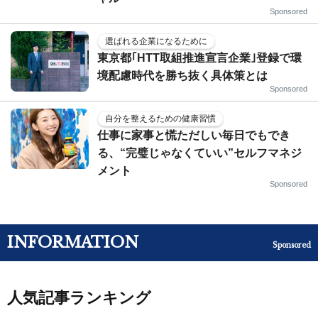
Sponsored
選ばれる企業になるために
東京都｢HTT取組推進宣言企業｣登録で環
境配慮時代を勝ち抜く具体策とは
Sponsored
自分を整えるための健康習慣
仕事に家事と慌ただしい毎日でもでき
る、“完璧じゃなくていい”セルフマネジ
メント
Sponsored
INFORMATION
Sponsored
人気記事ランキング