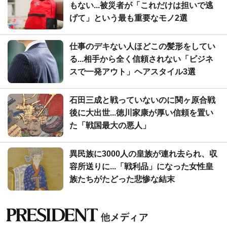
もない...被災者が「これだけは担いで逃
げて」という最も重要なモノ2選
仕事のデキない人ほどこの髪形をしてい
る...相手から全く信頼されない「ビジネ
スで一発アウト」ヘアスタイル3選
石田三成と戦っていないのに関ヶ原合戦
後に大出世...徳川家康が厚い信頼を置い
た「戦国最大の悪人」
異民族に3000人の皇族が連れ去られ、収
容所送りに...「戦利品」になった女性皇
族たちがたどった悲惨な結末