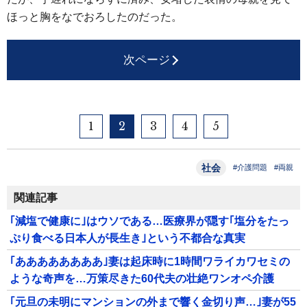
ほっと胸をなでおろしたのだった。
次ページ
1
2
3
4
5
社会
#介護問題
#両親
関連記事
｢減塩で健康に｣はウソである…医療界が隠す｢塩分をたっ
ぷり食べる日本人が長生き｣という不都合な真実
｢ああああああああ｣妻は起床時に1時間ワライカワセミの
ような奇声を…万策尽きた60代夫の壮絶ワンオペ介護
｢元旦の未明にマンションの外まで響く金切り声…｣妻が55