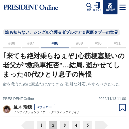
会員登録
検索
ログイン
誰も知らない、シングル介護＆ダブルケア＆家庭タブーの世界
#86
#87
#88
#89
#90
#91
｢来ても絶対乗らねぇぞ｣心筋梗塞疑いの
老父が"救急車拒否"…結局､逝かせてし
まった40代ひとり息子の悔恨
命を救うために家族だけができる｢強引な対応｣をするべきだった
PRESIDENT Online
2022/11/13 11:00
旦木 瑞穂
+フォロー
ノンフィクションライター・グラフィックデザイナー
1
2
3
4
5