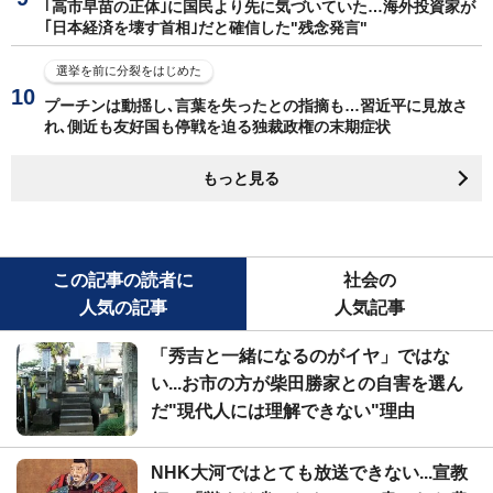
｢高市早苗の正体｣に国民より先に気づいていた…海外投資家が
｢日本経済を壊す首相｣だと確信した"残念発言"
選挙を前に分裂をはじめた
プーチンは動揺し､言葉を失ったとの指摘も…習近平に見放さ
れ､側近も友好国も停戦を迫る独裁政権の末期症状
もっと見る
この記事の読者に
社会の
人気の記事
人気記事
「秀吉と一緒になるのがイヤ」ではな
い...お市の方が柴田勝家との自害を選ん
だ"現代人には理解できない"理由
NHK大河ではとても放送できない...宣教