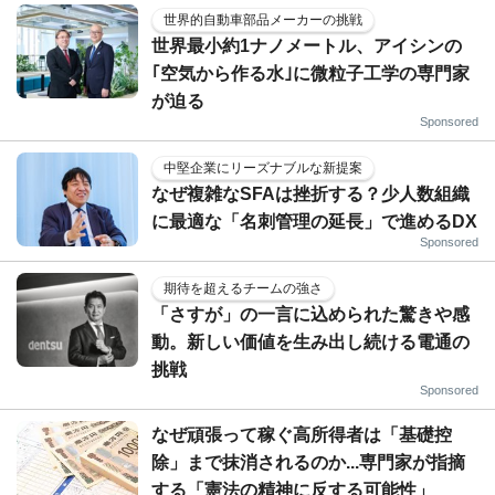
世界的自動車部品メーカーの挑戦
世界最小約1ナノメートル、アイシンの
｢空気から作る水｣に微粒子工学の専門家
が迫る
Sponsored
中堅企業にリーズナブルな新提案
なぜ複雑なSFAは挫折する？少人数組織
に最適な「名刺管理の延長」で進めるDX
Sponsored
期待を超えるチームの強さ
「さすが」の一言に込められた驚きや感
動。新しい価値を生み出し続ける電通の
挑戦
Sponsored
なぜ頑張って稼ぐ高所得者は「基礎控
除」まで抹消されるのか...専門家が指摘
する「憲法の精神に反する可能性」