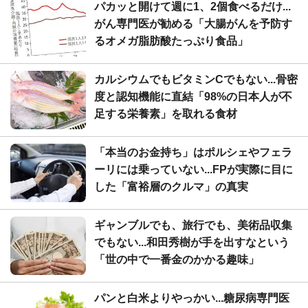
パカッと開けて週に1、2個食べるだけ...
がん専門医が勧める「大腸がんを予防す
るオメガ脂肪酸たっぷり食品」
カルシウムでもビタミンCでもない...骨密
度と認知機能に直結「98%の日本人が不
足する栄養素」を取れる食材
「本当のお金持ち」はポルシェやフェラ
ーリには乗っていない...FPが実際に目に
した「富裕層のクルマ」の真実
ギャンブルでも、旅行でも、美術品収集
でもない...和田秀樹が手を出すなという
「世の中で一番金のかかる趣味」
パンと白米よりやっかい...糖尿病専門医