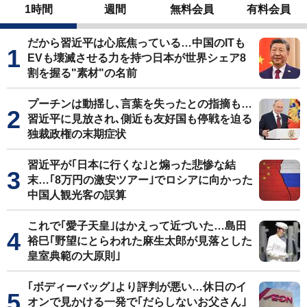
1時間
週間
無料会員
有料会員
だから習近平は心底焦っている…中国のITも
EVも壊滅させる力を持つ日本が世界シェア8
割を握る"素材"の名前
プーチンは動揺し､言葉を失ったとの指摘も…
習近平に見放され､側近も友好国も停戦を迫る
独裁政権の末期症状
習近平が｢日本に行くな｣と煽った悲惨な結
末…｢8万円の激安ツアー｣でロシアに向かった
中国人観光客の誤算
これで｢愛子天皇｣はかえって近づいた…島田
裕巳｢野望にとらわれた麻生太郎が見落とした
皇室典範の大原則｣
｢ボディーバッグ｣より評判が悪い…休日のイ
オンで見かける一発で｢だらしないお父さん｣