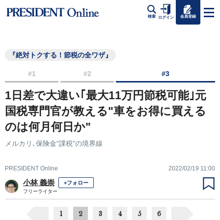
会員登録
検索
ログイン
『絶対トクする！節税の全ワザ』
#1
#2
#3
1日差で大違い｢最大11万円節税可能｣元
国税専門官が教える"車をお得に買える
のは何月何日か"
メルカリ､保険金"課税"の境界線
PRESIDENT Online
2022/02/19 11:00
小林 義崇
+フォロー
フリーライター
1
2
3
4
5
6