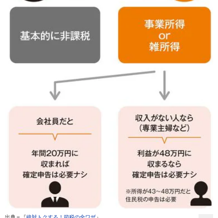
出典＝『
絶対トクする！節税の全ワザ
』