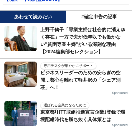
あわせて読みたい
#確定申告の記事
上野千鶴子「専業主婦は社会的に消えゆ
く存在」一方で夫が低年収でも働かな
い"貧困専業主婦"がいる深刻な理由
【2024編集部セレクション】
専用デスクが細やかにサポート
ビジネスリーダーのための安らぎの空
間…都心を離れて軽井沢の「シェア別
荘」へ！
Sponsored
選ばれる企業になるために
東京都｢HTT取組推進宣言企業｣登録で環
境配慮時代を勝ち抜く具体策とは
Sponsored