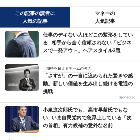
この記事の読者に
マネーの
人気の記事
人気記事
仕事のデキない人ほどこの髪形をしてい
る...相手から全く信頼されない「ビジネ
スで一発アウト」ヘアスタイル3選
期待を超えるチームの強さ
「さすが」の一言に込められた驚きや感
動。新しい価値を生み出し続ける電通の
挑戦
Sponsored
小泉進次郎氏でも、高市早苗氏でもな
い...いま自民党内で急浮上している「次
の首相」有力候補の意外な名前