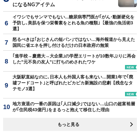
になるNGアイテム
イワシでもサンマでもない...糖尿病専門医が｢がん･動脈硬化を
予防し､美肌を保つ栄養素をとれる魚の種類｣【最強の魚活術3
選】
怒るべきは｢おじさんの短パン｣ではない…海外報道から見えた
国民に省エネを押し付けるだけの日本政府の無策
｢進学校→慶應大→大企業｣の学歴エリートが10数年ぶりに再会
した"元不良の友人"に打ちのめされたワケ
大阪駅直結なのに､日本人も外国人客も来ない…開業1年で｢廃
墟フードコート｣と呼ばれたピカピカ新施設の悲劇【残念なタ
テモノ3選】
地方衰退の一番の原因は｢人口減少｣ではない…山口の超富裕層
が｢住民税43億円｣をまるっと抱えて移住した理由
もっと見る