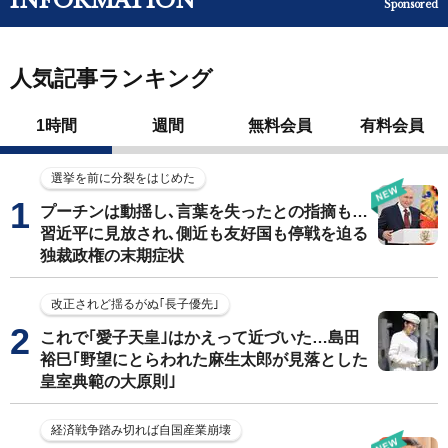
INFORMATION
Sponsored
人気記事ランキング
1時間
週間
無料会員
有料会員
選挙を前に分裂をはじめた
プーチンは動揺し､言葉を失ったとの指摘も…
習近平に見放され､側近も友好国も停戦を迫る
独裁政権の末期症状
改正されど揺るがぬ｢長子優先｣
これで｢愛子天皇｣はかえって近づいた…島田
裕巳｢野望にとらわれた麻生太郎が見落とした
皇室典範の大原則｣
経済戦争踏み切れば自国産業崩壊