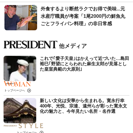
外食するより断然ラクでお得で美味...元
水産庁職員が考案「1尾2000円の鮮魚丸
ごとフライパン料理」の非日常感
これで｢愛子天皇｣はかえって近づいた…島田
裕巳｢野望にとらわれた麻生太郎が見落とし
た皇室典範の大原則｣
トップページへ
新しい文化は安寧から生まれる。寛永行幸
400年、光悦、宗達、遠州らが彩った寛永文
化の魅力と、今年見たい名所・名作選
トップページへ