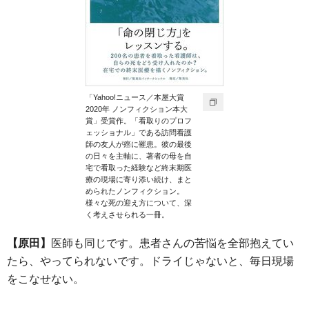
「Yahoo!ニュース／本屋大賞
2020年 ノンフィクション本大
賞」受賞作。「看取りのプロフ
ェッショナル」である訪問看護
師の友人が癌に罹患。彼の最後
の日々を主軸に、著者の母を自
宅で看取った経験など終末期医
療の現場に寄り添い続け、まと
められたノンフィクション。
様々な死の迎え方について、深
く考えさせられる一冊。
【原田】
医師も同じです。患者さんの苦悩を全部抱えてい
たら、やってられないです。ドライじゃないと、毎日現場
をこなせない。