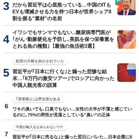
だから習近平は心底焦っている…中国のITも
EVも壊滅させる力を持つ日本が世界シェア8
割を握る"素材"の名前
イワシでもサンマでもない...糖尿病専門医が
｢がん･動脈硬化を予防し､美肌を保つ栄養素を
とれる魚の種類｣【最強の魚活術3選】
犯罪の片棒を担がされていた
習近平が｢日本に行くな｣と煽った悲惨な結
末…｢8万円の激安ツアー｣でロシアに向かった
中国人観光客の誤算
｢清潔感｣には男女差がある
ワキの臭いでも､口臭でもない…女性の大半が不潔と感じてい
るのに､75%の男性が見落としている"臭い"の正体
中国が輸入を止められないワケ
習近平が｢日本に売るな｣と煽った翌日にバレた…日本企業に6