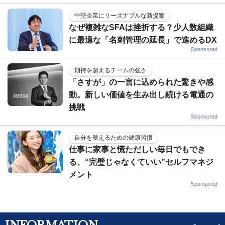
中堅企業にリーズナブルな新提案
なぜ複雑なSFAは挫折する？少人数組織
に最適な「名刺管理の延長」で進めるDX
Sponsored
期待を超えるチームの強さ
「さすが」の一言に込められた驚きや感
動。新しい価値を生み出し続ける電通の
挑戦
Sponsored
自分を整えるための健康習慣
仕事に家事と慌ただしい毎日でもでき
る、“完璧じゃなくていい”セルフマネジ
メント
Sponsored