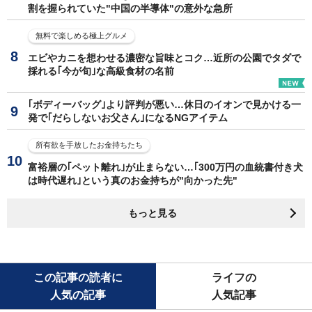
割を握られていた"中国の半導体"の意外な急所
無料で楽しめる極上グルメ
エビやカニを想わせる濃密な旨味とコク…近所の公園でタダで
採れる｢今が旬｣な高級食材の名前
｢ボディーバッグ｣より評判が悪い…休日のイオンで見かける一
発で｢だらしないお父さん｣になるNGアイテム
所有欲を手放したお金持ちたち
富裕層の｢ペット離れ｣が止まらない…｢300万円の血統書付き犬
は時代遅れ｣という真のお金持ちが"向かった先"
もっと見る
この記事の読者に
ライフの
人気の記事
人気記事