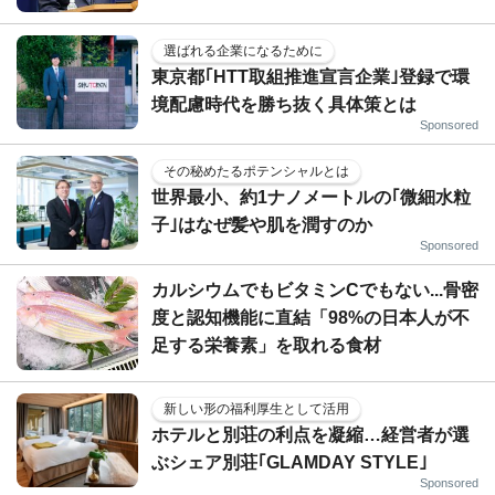
選ばれる企業になるために
東京都｢HTT取組推進宣言企業｣登録で環
境配慮時代を勝ち抜く具体策とは
Sponsored
その秘めたるポテンシャルとは
世界最小、約1ナノメートルの｢微細水粒
子｣はなぜ髪や肌を潤すのか
Sponsored
カルシウムでもビタミンCでもない...骨密
度と認知機能に直結「98%の日本人が不
足する栄養素」を取れる食材
新しい形の福利厚生として活用
ホテルと別荘の利点を凝縮…経営者が選
ぶシェア別荘｢GLAMDAY STYLE｣
Sponsored