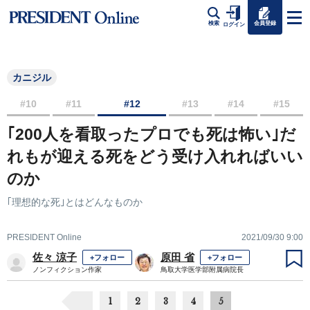
会員登録
検索
ログイン
カニジル
#10
#11
#12
#13
#14
#15
｢200人を看取ったプロでも死は怖い｣だ
れもが迎える死をどう受け入れればいい
のか
｢理想的な死｣とはどんなものか
PRESIDENT Online
2021/09/30 9:00
佐々 涼子
原田 省
+フォロー
+フォロー
ノンフィクション作家
鳥取大学医学部附属病院長
1
2
3
4
5