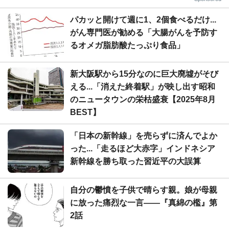
パカッと開けて週に1、2個食べるだけ...
がん専門医が勧める「大腸がんを予防す
るオメガ脂肪酸たっぷり食品」
新大阪駅から15分なのに巨大廃墟がそび
える...「消えた終着駅」が映し出す昭和
のニュータウンの栄枯盛衰【2025年8月
BEST】
「日本の新幹線」を売らずに済んでよか
った...「走るほど大赤字」インドネシア
新幹線を勝ち取った習近平の大誤算
自分の鬱憤を子供で晴らす親。娘が母親
に放った痛烈な一言――『真綿の檻』第
2話