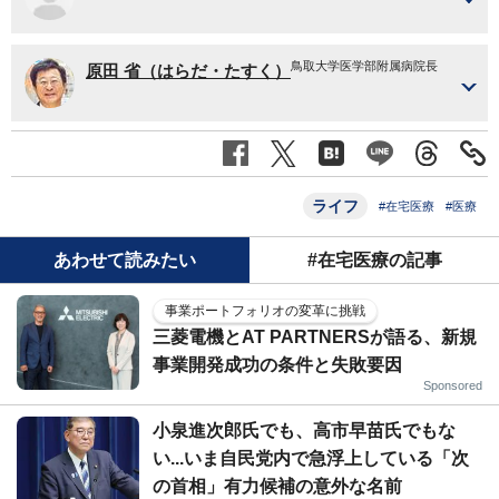
鳥取大学医学部附属病院長
原田 省（はらだ・たすく）
ライフ
#在宅医療
#医療
あわせて読みたい
#在宅医療の記事
事業ポートフォリオの変革に挑戦
三菱電機とAT PARTNERSが語る、新規
事業開発成功の条件と失敗要因
Sponsored
小泉進次郎氏でも、高市早苗氏でもな
い...いま自民党内で急浮上している「次
の首相」有力候補の意外な名前