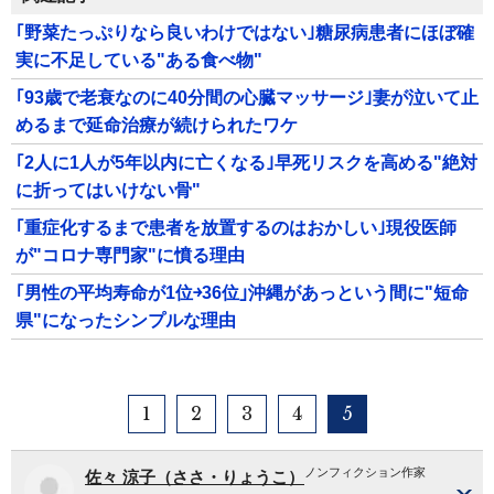
｢野菜たっぷりなら良いわけではない｣糖尿病患者にほぼ確
実に不足している"ある食べ物"
｢93歳で老衰なのに40分間の心臓マッサージ｣妻が泣いて止
めるまで延命治療が続けられたワケ
｢2人に1人が5年以内に亡くなる｣早死リスクを高める"絶対
に折ってはいけない骨"
｢重症化するまで患者を放置するのはおかしい｣現役医師
が"コロナ専門家"に憤る理由
｢男性の平均寿命が1位￫36位｣沖縄があっという間に"短命
県"になったシンプルな理由
1
2
3
4
5
ノンフィクション作家
佐々 涼子（ささ・りょうこ）