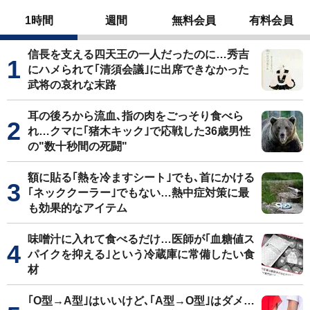
1時間
週間
無料会員
有料会員
信長を支える四天王の一人だったのに…秀吉
にハメられて｢清須会議｣に出席できなかった
武将の哀れな末路
耳の後ろから流血､指の肉をごっそり食べら
れ…クマに｢猪木キック｣で応戦した36歳男性
の"数十秒間の死闘"
額に貼る｢熱を冷ますシート｣でも､首にかける
｢ネッククーラー｣でもない…熱中症対策に最
も効果的なアイテム
味噌汁に入れて食べるだけ…医師が｢血糖値ス
パイクを抑える｣という冷蔵庫に常備したい食
材
｢O型→A型｣はいいけど､｢A型→O型｣はダメ…