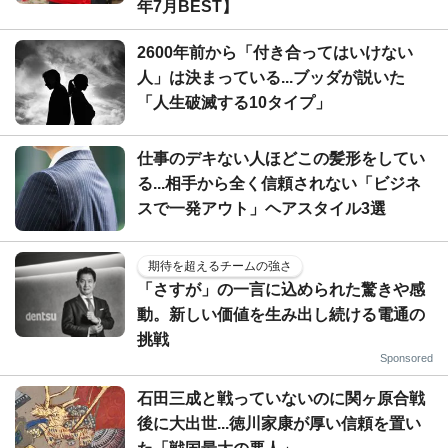
年7月BEST】
2600年前から「付き合ってはいけない
人」は決まっている...ブッダが説いた
「人生破滅する10タイプ」
仕事のデキない人ほどこの髪形をしてい
る...相手から全く信頼されない「ビジネ
スで一発アウト」ヘアスタイル3選
期待を超えるチームの強さ
「さすが」の一言に込められた驚きや感
動。新しい価値を生み出し続ける電通の
挑戦
Sponsored
石田三成と戦っていないのに関ヶ原合戦
後に大出世...徳川家康が厚い信頼を置い