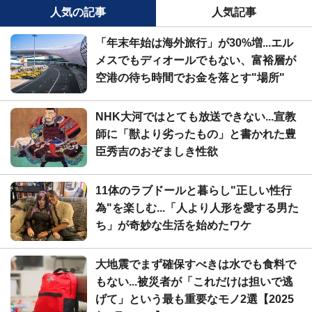
人気の記事
人気記事
「年末年始は海外旅行」が30%増...エル
メスでもディオールでもない、富裕層が
空港の待ち時間でお金を落とす"場所"
NHK大河ではとても放送できない...宣教
師に「獣より劣ったもの」と書かれた豊
臣秀吉のおぞましき性欲
11体のラブドールと暮らし"正しい性行
為"を楽しむ...「人より人形を愛する男た
ち」が奇妙な生活を始めたワケ
大地震でまず確保すべきは水でも食料で
もない...被災者が「これだけは担いで逃
げて」という最も重要なモノ2選【2025