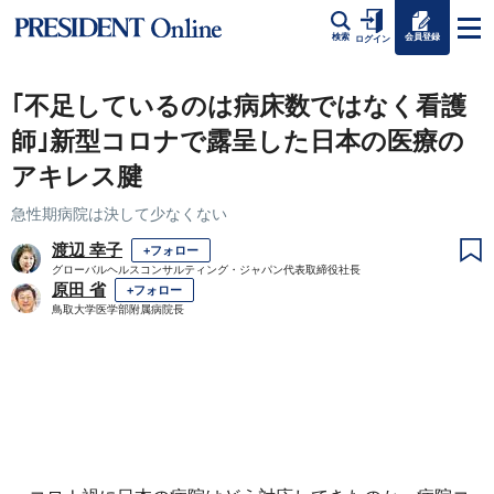
会員登録
検索
ログイン
｢不足しているのは病床数ではなく看護
師｣新型コロナで露呈した日本の医療の
アキレス腱
急性期病院は決して少なくない
渡辺 幸子
+フォロー
グローバルヘルスコンサルティング・ジャパン代表取締役社長
原田 省
+フォロー
鳥取大学医学部附属病院長