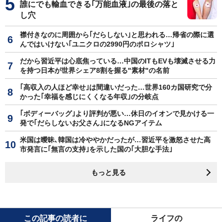
誰にでも輸血できる｢万能血液｣の最後の落と
し穴
襟付きなのに周囲から｢だらしない｣と思われる…帰省の際に選
んではいけない｢ユニクロの2990円のポロシャツ｣
だから習近平は心底焦っている…中国のITもEVも壊滅させる力
を持つ日本が世界シェア8割を握る"素材"の名前
｢高収入の人ほど幸せ｣は間違いだった…世界160カ国研究で分
かった｢幸福を感じにくくなる年収｣の分岐点
｢ボディーバッグ｣より評判が悪い…休日のイオンで見かける一
発で｢だらしないお父さん｣になるNGアイテム
米国は曖昧､韓国は冷ややかだったが…習近平を激怒させた高
市発言に｢無言の支持｣を示した国の｢大胆な手法｣
もっと見る
この記事の読者に
ライフの