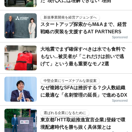
だ"現代人には理解できない"理由
新規事業開発を経営アジェンダへ
スタートアップ探索からM&Aまで、経営
戦略の実装を支援するAT PARTNERS
Sponsored
大地震でまず確保すべきは水でも食料で
もない...被災者が「これだけは担いで逃
げて」という最も重要なモノ2選
中堅企業にリーズナブルな新提案
なぜ複雑なSFAは挫折する？少人数組織
に最適な「名刺管理の延長」で進めるDX
Sponsored
選ばれる企業になるために
東京都｢HTT取組推進宣言企業｣登録で環
境配慮時代を勝ち抜く具体策とは