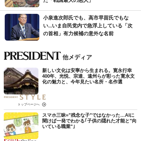
た「戦国最大の悪人」
小泉進次郎氏でも、高市早苗氏でもな
い...いま自民党内で急浮上している「次
の首相」有力候補の意外な名前
新しい文化は安寧から生まれる。寛永行幸
400年、光悦、宗達、遠州らが彩った寛永文
化の魅力と、今年見たい名所・名作選
トップページへ
スマホ三昧="残念な子"ではなかった…AIに
聞けば一発でわかる｢子供の隠れた才能と"向
いている職業"｣