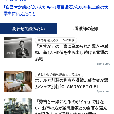
｢自己肯定感の低い人たちへ｣夏目漱石が100年以上前の大
学生に伝えたこと
あわせて読みたい
#看護師の記事
期待を超えるチームの強さ
「さすが」の一言に込められた驚きや感
動。新しい価値を生み出し続ける電通の
挑戦
Sponsored
新しい形の福利厚生として活用
ホテルと別荘の利点を凝縮…経営者が選
ぶシェア別荘｢GLAMDAY STYLE｣
Sponsored
「秀吉と一緒になるのがイヤ」ではな
い...お市の方が柴田勝家との自害を選ん