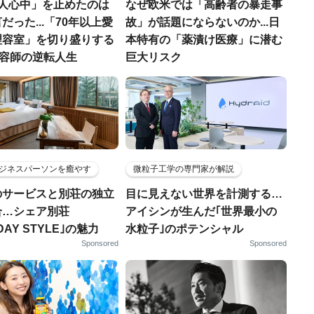
3人心中」を止めたのは
なぜ欧米では「高齢者の暴走事
だった...「70年以上愛
故」が話題にならないのか...日
理容室」を切り盛りする
本特有の「薬漬け医療」に潜む
理容師の逆転人生
巨大リスク
ジネスパーソンを癒やす
微粒子工学の専門家が解説
のサービスと別荘の独立
目に見えない世界を計測する…
合…シェア別荘
アイシンが生んだ｢世界最小の
DAY STYLE｣の魅力
水粒子｣のポテンシャル
Sponsored
Sponsored