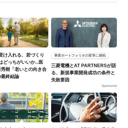
を受け入れる、若づくり
事業ポートフォリオの変革に挑戦
はどっちがいいか...医
三菱電機とAT PARTNERSが語
田秀樹「老いとの向き合
る、新規事業開発成功の条件と
の最終結論
失敗要因
Sponsored