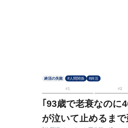
終活の失敗
#人間関係
#終活
#1
#2
｢93歳で老衰なのに
が泣いて止めるまで