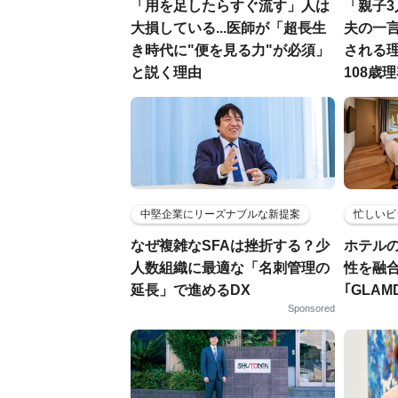
「用を足したらすぐ流す」人は
「親子
大損している...医師が「超長生
夫の一言
き時代に"便を見る力"が必須」
される
と説く理由
108歳
中堅企業にリーズナブルな新提案
忙しいビ
なぜ複雑なSFAは挫折する？少
ホテル
人数組織に最適な「名刺管理の
性を融
延長」で進めるDX
｢GLAM
Sponsored