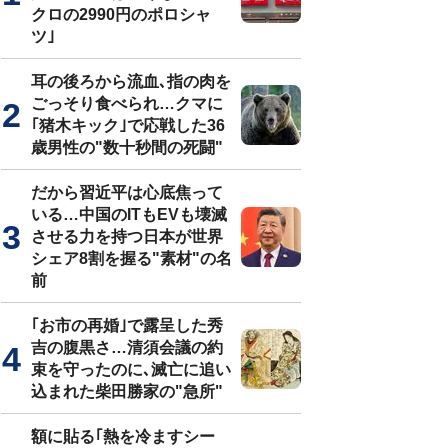
クロの2990円のポロシャ
ツ｣
耳の後ろから流血､指の肉を
ごっそり食べられ…クマに
｢猪木キック｣で応戦した36
歳男性の"数十秒間の死闘"
だから習近平は心底焦って
いる…中国のITもEVも壊滅
させる力を持つ日本が世界
シェア8割を握る"素材"の名
前
｢お市の再婚｣で露呈した秀
吉の腹黒さ…清須会議の約
束を守ったのに､滅亡に追い
込まれた柴田勝家の"急所"
額に貼る｢熱を冷ますシー