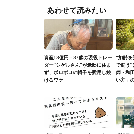
あわせて読みたい
資産18億円・87歳の現役トレー
"加齢
ダー"シゲルさん"が豪邸に住ま
で闘う"
ず、ボロボロの帽子を愛用し続
師・和
けるワケ
い方」