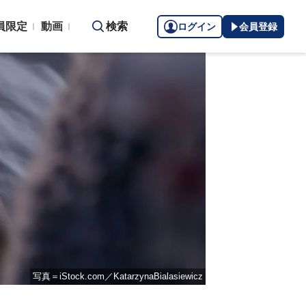
員限定
動画
検索
ログイン
会員登録
写真＝iStock.com／KatarzynaBialasiewicz