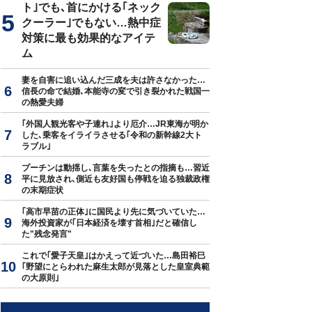
ト｣でも､首にかける｢ネック
クーラー｣でもない…熱中症
対策に最も効果的なアイテ
ム
妻を自害に追い込んだ三成を夫は許さなかった…
信長の命で結婚､本能寺の変で引き裂かれた戦国一
の熱愛夫婦
｢外国人観光客や子連れ｣より厄介…JR東海が明か
した､乗客をイライラさせる｢令和の新幹線2大ト
ラブル｣
プーチンは動揺し､言葉を失ったとの指摘も…習近
平に見放され､側近も友好国も停戦を迫る独裁政権
の末期症状
｢高市早苗の正体｣に国民より先に気づいていた…
海外投資家が｢日本経済を壊す首相｣だと確信し
た"残念発言"
これで｢愛子天皇｣はかえって近づいた…島田裕巳
｢野望にとらわれた麻生太郎が見落とした皇室典範
の大原則｣