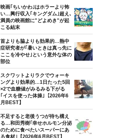
映画｢ちいかわ｣はホラーより怖
い…興行収入｢キングダム｣超え､
満員の映画館に"どよめき"が起
こる結末
首よりも脇よりも効果的…熱中
症研究者が｢暑いときは真っ先に
ここを冷やせ｣という意外な体の
部位
スクワットよりラクでウォーキ
ングより効果的…1日たった5回
×2で血糖値がみるみる下がる
｢イスを使った体操｣【2026年6
月BEST】
不足すると老後うつが待ち構え
る…和田秀樹｢幸せホルモン分泌
のために食べたいスーパーにあ
る食材｣【2026年6月BEST】