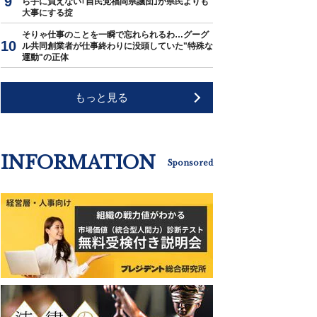
ら手に負えない｢自民党福岡県議団｣が県民よりも
大事にする掟
そりゃ仕事のことを一瞬で忘れられるわ…グーグ
ル共同創業者が仕事終わりに没頭していた"特殊な
運動"の正体
もっと見る
INFORMATION
Sponsored