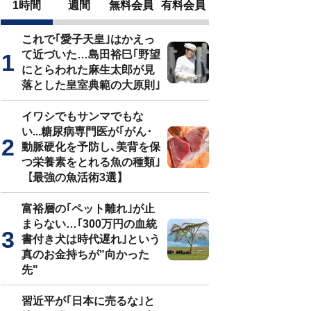
1時間
週間
無料会員
有料会員
これで｢愛子天皇｣はかえっ
て近づいた…島田裕巳｢野望
にとらわれた麻生太郎が見
落とした皇室典範の大原則｣
イワシでもサンマでもな
い...糖尿病専門医が｢がん･
動脈硬化を予防し､美背を保
つ栄養素をとれる魚の種類｣
【最強の魚活術3選】
富裕層の｢ペット離れ｣が止
まらない…｢300万円の血統
書付き犬は時代遅れ｣という
真のお金持ちが"向かった
先"
習近平が｢日本に売るな｣と