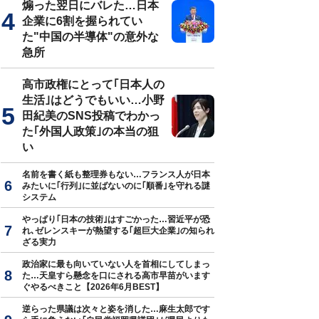
煽った翌日にバレた…日本
企業に6割を握られてい
た"中国の半導体"の意外な
急所
高市政権にとって｢日本人の
生活｣はどうでもいい…小野
田紀美のSNS投稿でわかっ
た｢外国人政策｣の本当の狙
い
名前を書く紙も整理券もない…フランス人が日本
みたいに｢行列｣に並ばないのに｢順番｣を守れる謎
システム
やっぱり｢日本の技術｣はすごかった…習近平が恐
れ､ゼレンスキーが熱望する｢超巨大企業｣の知られ
ざる実力
政治家に最も向いていない人を首相にしてしまっ
た…天皇すら懸念を口にされる高市早苗がいます
ぐやるべきこと【2026年6月BEST】
逆らった県議は次々と姿を消した…麻生太郎です