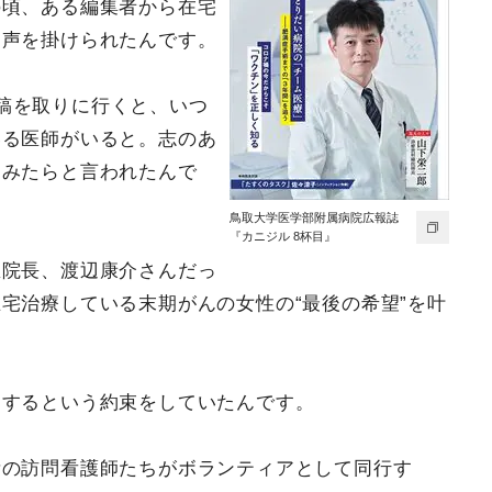
の頃、ある編集者から在宅
と声を掛けられたんです。
稿を取りに行くと、いつ
いる医師がいると。志のあ
てみたらと言われたんで
鳥取大学医学部附属病院広報誌
『カニジル 8杯目』
医院長、渡辺康介さんだっ
宅治療している末期がんの女性の“最後の希望”を叶
りするという約束をしていたんです。
所の訪問看護師たちがボランティアとして同行す