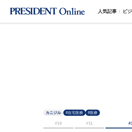
人気記事
ビジ
カニジル
#在宅医療
#医療
#10
#11
#