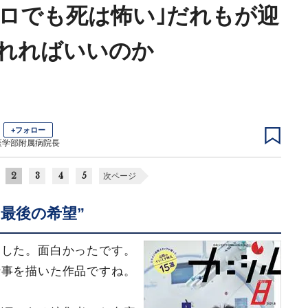
プロでも死は怖い｣だれもが迎
れればいいのか
+フォロー
医学部附属病院長
2
3
4
5
次ページ
最後の希望”
ました。面白かったです。
仕事を描いた作品ですね。