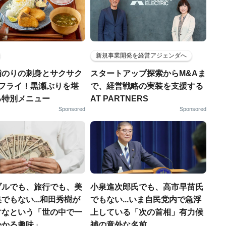
新規事業開発を経営アジェンダへ
脂のりの刺身とサクサク
スタートアップ探索からM&Aま
りフライ！黒瀬ぶりを堪
で、経営戦略の実装を支援する
る特別メニュー
AT PARTNERS
Sponsored
Sponsored
ブルでも、旅行でも、美
小泉進次郎氏でも、高市早苗氏
でもない...和田秀樹が
でもない...いま自民党内で急浮
すなという「世の中で一
上している「次の首相」有力候
かかる趣味」
補の意外な名前