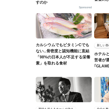
すのか
Sponsored
カルシウムでもビタミンCでも
新しい形
ない...骨密度と認知機能に直結
ホテル
「98%の日本人が不足する栄養
営者が
素」を取れる食材
｢GLAM