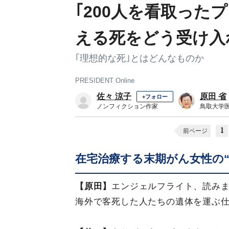
｢200人を看取った
える死をどう受け入
｢理想的な死｣とはどんなものか
PRESIDENT Online
佐々 涼子
原田 省
+フォロー
ノンフィクション作家
鳥取大学
1
前ページ
在宅治療する末期がん女性の“
【原田】
エンジェルフライト、読み
海外で客死した人たちの遺体を運ぶ