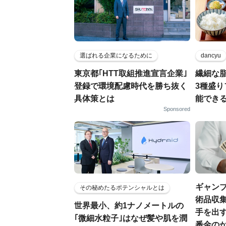
選ばれる企業になるために
dancyu
東京都｢HTT取組推進宣言企業｣
繊細な
登録で環境配慮時代を勝ち抜く
3種盛
具体策とは
能でき
Sponsored
ギャン
その秘めたるポテンシャルとは
術品収集
世界最小、約1ナノメートルの
手を出
｢微細水粒子｣はなぜ髪や肌を潤
番金の