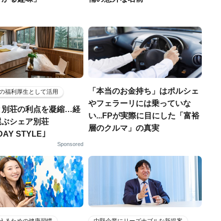
「本当のお金持ち」はポルシェ
の福利厚生として活用
やフェラーリには乗っていな
と別荘の利点を凝縮…経
い...FPが実際に目にした「富裕
選ぶシェア別荘
層のクルマ」の真実
DAY STYLE｣
Sponsored