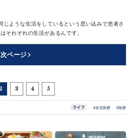
同じような生活をしているという思い込みで患者さ
にはそれぞれの生活があるんです。
次ページ
2
3
4
5
ライフ
#在宅医療
#医療