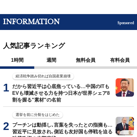
INFORMATION
Sponsored
人気記事ランキング
1時間
週間
無料会員
有料会員
経済戦争踏み切れば自国産業崩壊
だから習近平は心底焦っている…中国のITも
EVも壊滅させる力を持つ日本が世界シェア8
割を握る"素材"の名前
選挙を前に分裂をはじめた
プーチンは動揺し､言葉を失ったとの指摘も…
習近平に見放され､側近も友好国も停戦を迫る