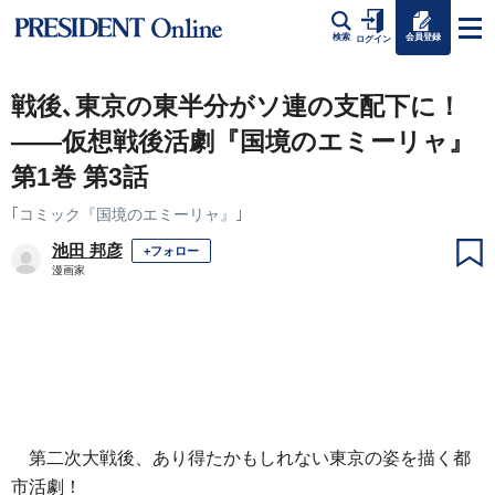
会員登録
検索
ログイン
戦後､東京の東半分がソ連の支配下に！
――仮想戦後活劇『国境のエミーリャ』
第1巻 第3話
｢コミック『国境のエミーリャ』｣
池田 邦彦
+フォロー
漫画家
第二次大戦後、あり得たかもしれない東京の姿を描く都
市活劇！