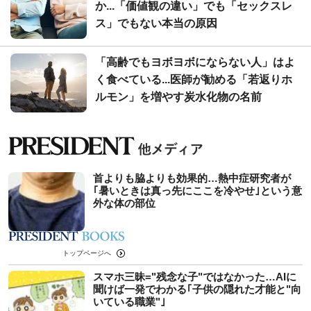
か...「価値観の違い」でも「セックスレ
ス」でもない本当の原因
「高齢でもヨボヨボにならない人」はよ
く食べている...医師が勧める「若返りホ
ルモン」を増やす炭水化物の名前
首よりも脇よりも効果的…熱中症研究者が
｢暑いときは真っ先にここを冷やせ｣という意
外な体の部位
トップページへ
スマホ三昧="残念な子"ではなかった…AIに
聞けば一発でわかる｢子供の隠れた才能と"向
いている職業"｣