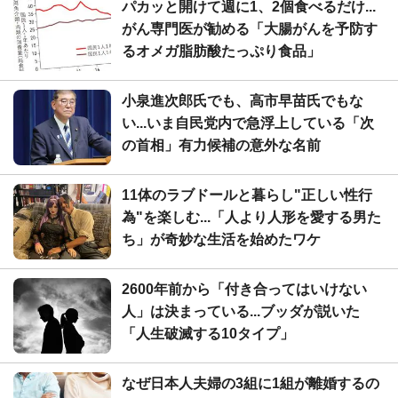
パカッと開けて週に1、2個食べるだけ...
がん専門医が勧める「大腸がんを予防す
るオメガ脂肪酸たっぷり食品」
小泉進次郎氏でも、高市早苗氏でもな
い...いま自民党内で急浮上している「次
の首相」有力候補の意外な名前
11体のラブドールと暮らし"正しい性行
為"を楽しむ...「人より人形を愛する男た
ち」が奇妙な生活を始めたワケ
2600年前から「付き合ってはいけない
人」は決まっている...ブッダが説いた
「人生破滅する10タイプ」
なぜ日本人夫婦の3組に1組が離婚するの