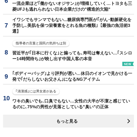
一流企業ほど｢働かないオジサン｣が増殖していく…トヨタも三
菱UFJも逃れられない日本企業だけの"構造的欠陥"
イワシでもサンマでもない...糖尿病専門医が｢がん･動脈硬化を
予防し､美肌を保つ栄養素をとれる魚の種類｣【最強の魚活術3
選】
指導者の言葉と国民の気持ちは別
習近平が｢日本に行くな｣と煽っても､寿司は奪えない…｢スシロ
ー14時間待ち｣が映し出す中国人客の本音
｢ボディーバッグ｣より評判が悪い…休日のイオンで見かける一
発で｢だらしないお父さん｣になるNGアイテム
｢清潔感｣には男女差がある
ワキの臭いでも､口臭でもない…女性の大半が不潔と感じてい
るのに､75%の男性が見落としている"臭い"の正体
もっと見る