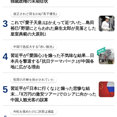
独裁政権の末期症状
改正されど揺るがぬ｢長子優先｣
これで｢愛子天皇｣はかえって近づいた…島田
裕巳｢野望にとらわれた麻生太郎が見落とした
皇室典範の大原則｣
中国で急拡大する｢赤い観光｣
習近平が｢愛国心｣を煽った不気味な結果…日
本兵を撃退する｢抗日テーマパーク｣が中国各
地に広がる理由
犯罪の片棒を担がされていた
習近平が｢日本に行くな｣と煽った悲惨な結
末…｢8万円の激安ツアー｣でロシアに向かった
中国人観光客の誤算
AI化を進めたのに決算は減益