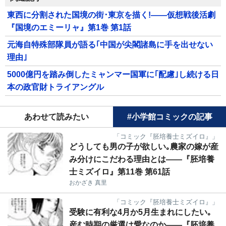
東西に分割された国境の街･東京を描く!――仮想戦後活劇
『国境のエミーリャ』第1巻 第1話
元海自特殊部隊員が語る｢中国が尖閣諸島に手を出せない
理由｣
5000億円を踏み倒したミャンマー国軍に｢配慮｣し続ける日
本の政官財トライアングル
あわせて読みたい
#小学館コミックの記事
「コミック『胚培養士ミズイロ』」
どうしても男の子が欲しい｡農家の嫁が産
み分けにこだわる理由とは――『胚培養
士ミズイロ』第11巻 第61話
おかざき 真里
「コミック『胚培養士ミズイロ』」
受験に有利な4月か5月生まれにしたい｡
産む時期の厳選は愛なのか――『胚培養