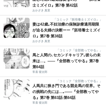
士ミズイロ』第7巻 第42話
おかざき 真里
「コミック『胚培養士ミズイロ』」
妻は42歳｡不妊治療の保険診療適用期限
が迫る夫婦の決断ーー『胚培養士ミズイ
ロ』第7巻 第38話
おかざき 真里
「コミック『全部救ってやる』」
馬と人間の､セカンドキャリア｡彼らの未
来は…。――『全部救ってやる』第7巻
第64話
常喜 寝太郎
「コミック『全部救ってやる』」
人馬共に狭き門である競走馬の世界。そ
の挑戦の先には…｡――『全部救ってや
る』第7巻 第63話-第64話
常喜 寝太郎