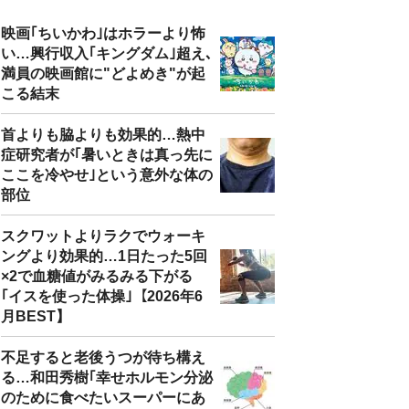
映画｢ちいかわ｣はホラーより怖
い…興行収入｢キングダム｣超え､
満員の映画館に"どよめき"が起
こる結末
首よりも脇よりも効果的…熱中
症研究者が｢暑いときは真っ先に
ここを冷やせ｣という意外な体の
部位
スクワットよりラクでウォーキ
ングより効果的…1日たった5回
×2で血糖値がみるみる下がる
｢イスを使った体操｣【2026年6
月BEST】
不足すると老後うつが待ち構え
る…和田秀樹｢幸せホルモン分泌
のために食べたいスーパーにあ