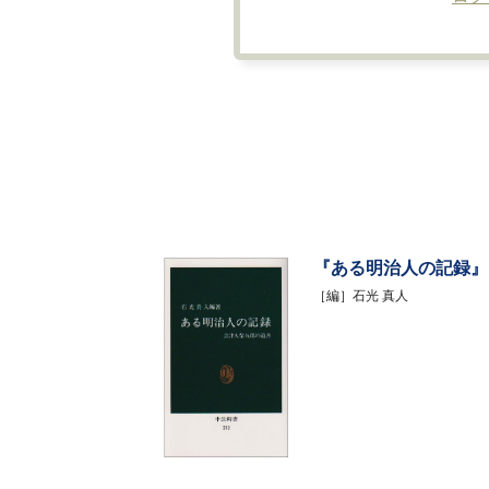
『ある明治人の記録』
［編］石光 真人