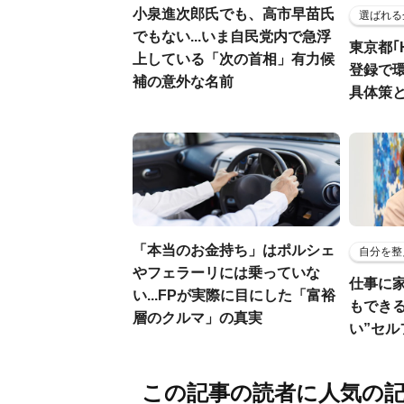
小泉進次郎氏でも、高市早苗氏
選ばれる
でもない...いま自民党内で急浮
東京都｢
上している「次の首相」有力候
登録で
補の意外な名前
具体策
「本当のお金持ち」はポルシェ
自分を整
やフェラーリには乗っていな
仕事に
い...FPが実際に目にした「富裕
もでき
層のクルマ」の真実
い”セ
この記事の読者に人気の