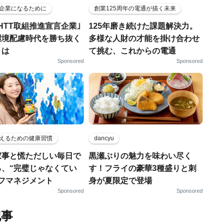
企業になるために
創業125周年の電通が描く未来
HTT取組推進宣言企業｣
125年磨き続けた課題解決力。
環境配慮時代を勝ち抜く
多様な人財の才能を掛け合わせ
とは
て挑む、これからの電通
Sponsored
Sponsored
えるための健康習慣
dancyu
家事と慌ただしい毎日で
黒瀬ぶりの魅力を味わい尽く
る、“完璧じゃなくてい
す！フライの豪華3種盛りと刺
ルフマネジメント
身が夏限定で登場
Sponsored
Sponsored
記事