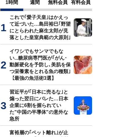
1時間
週間
無料会員
有料会員
これで｢愛子天皇｣はかえっ
て近づいた…島田裕巳｢野望
にとらわれた麻生太郎が見
落とした皇室典範の大原則｣
イワシでもサンマでもな
い...糖尿病専門医が｢がん･
動脈硬化を予防し､美肌を保
つ栄養素をとれる魚の種類｣
【最強の魚活術3選】
習近平が｢日本に売るな｣と
煽った翌日にバレた…日本
企業に6割を握られてい
た"中国の半導体"の意外な
急所
富裕層の｢ペット離れ｣が止