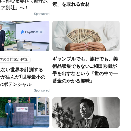
間…都心を離れて軽井沢
素」を取れる食材
ェア別荘」へ！
Sponsored
ギャンブルでも、旅行でも、美
学の専門家が解説
術品収集でもない...和田秀樹が
えない世界を計測する…
手を出すなという「世の中で一
ンが生んだ｢世界最小の
番金のかかる趣味」
｣のポテンシャル
Sponsored