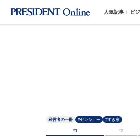
人気記事
ビジ
経営者の一冊
#ゼンショー
#すき家
#1
#2