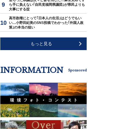
逆らった県議は次々と姿を消した…麻生太郎です
ら手に負えない｢自民党福岡県議団｣が県民よりも
大事にする掟
高市政権にとって｢日本人の生活｣はどうでもい
い…小野田紀美のSNS投稿でわかった｢外国人政
策｣の本当の狙い
もっと見る
INFORMATION
Sponsored