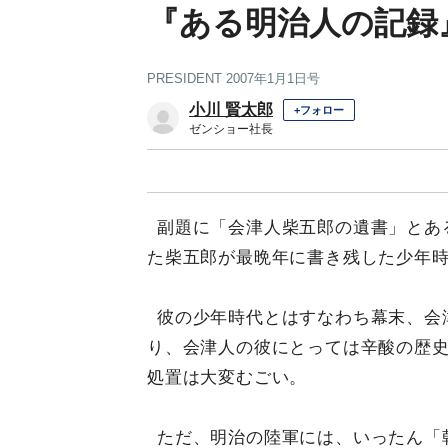
『ある明治人の記録
PRESIDENT 2007年1月1日号
小川 賢太郎
+フォロー
ゼンショー社長
副題に「会津人柴五郎の遺書」とあ
た柴五郎が最晩年に書き残した少年
彼の少年時代とはすなわち幕末、会
り、会津人の彼にとっては辛酸の歴
処置は大変むごい。
ただ、明治の陸軍には、いったん「