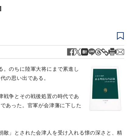
』
る。のちに陸軍大将にまで累進し
時代の思い出である。
津戦争とその戦後処置の時代であ
史であった。官軍が会津藩に下した
朝敵」とされた会津人を受け入れる懐の深さと、精