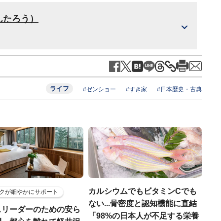
んたろう）
ライフ
#ゼンショー
#すき家
#日本歴史・古典
カルシウムでもビタミンCでも
クが細やかにサポート
ない...骨密度と認知機能に直結
スリーダーのための安ら
「98%の日本人が不足する栄養