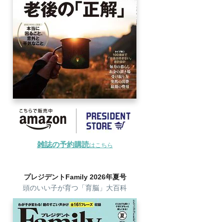
雑誌の予約購読
はこちら
プレジデントFamily 2026年夏号
頭のいい子が育つ「育脳」大百科