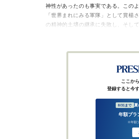
神性があったのも事実である。この
「世界まれにみる軍隊」として賞楊
の精神的土壌の継承に失敗し、そし
ここか
登録すると今
夏
8/31まで
年額プラ
※年額