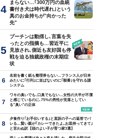
まらない…｢300万円の血統
書付き犬は時代遅れ｣という
真のお金持ちが"向かった
先"
プーチンは動揺し､言葉を失
ったとの指摘も…習近平に
見放され､側近も友好国も停
戦を迫る独裁政権の末期症
状
名前を書く紙も整理券もない…フランス人が日本
みたいに｢行列｣に並ばないのに｢順番｣を守れる謎
システム
ワキの臭いでも､口臭でもない…女性の大半が不潔
と感じているのに､75%の男性が見落としてい
る"臭い"の正体
夕食作り｢お手伝いする｣と直訴の子への返答でバ
レる…賢い親が｢カレーできたよ｡お皿持ってきて｣
と言わぬ訳【頭のよい子が育つ家3選】