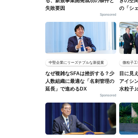
る、新規事業開発成功の条件と
ぎの空
失敗要因
の「シ
Sponsored
中堅企業にリーズナブルな新提案
微粒子工
なぜ複雑なSFAは挫折する？少
目に見
人数組織に最適な「名刺管理の
アイシ
延長」で進めるDX
水粒子
Sponsored