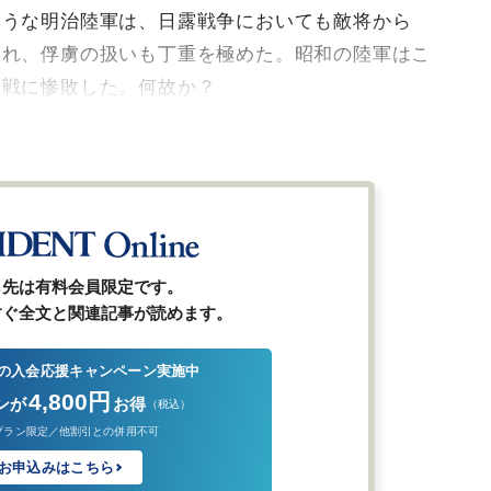
ような明治陸軍は、日露戦争においても敵将から
され、俘虜の扱いも丁重を極めた。昭和の陸軍はこ
て戦に惨敗した。何故か？
ら先は有料会員限定です。
すぐ全文と関連記事が読めます。
の入会応援キャンペーン実施中
4,800円
ンが
お得
（税込）
プラン限定／他割引との併用不可
お申込みはこちら