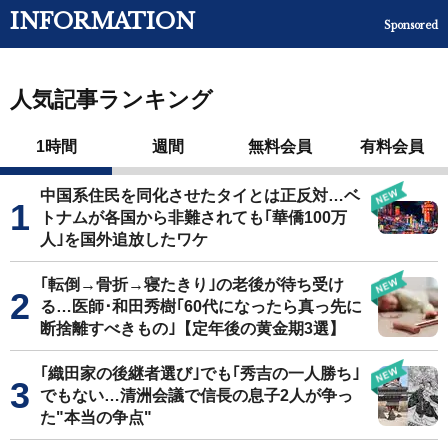
INFORMATION
Sponsored
人気記事ランキング
1時間
週間
無料会員
有料会員
中国系住民を同化させたタイとは正反対…ベ
トナムが各国から非難されても｢華僑100万
人｣を国外追放したワケ
｢転倒→骨折→寝たきり｣の老後が待ち受け
る…医師･和田秀樹｢60代になったら真っ先に
断捨離すべきもの｣【定年後の黄金期3選】
｢織田家の後継者選び｣でも｢秀吉の一人勝ち｣
でもない…清洲会議で信長の息子2人が争っ
た"本当の争点"