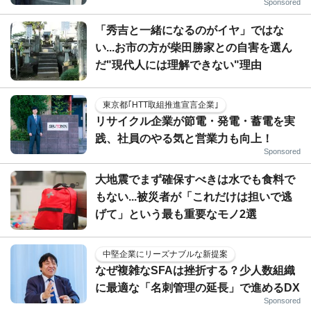
Sponsored
「秀吉と一緒になるのがイヤ」ではな
い...お市の方が柴田勝家との自害を選ん
だ"現代人には理解できない"理由
東京都｢HTT取組推進宣言企業｣
リサイクル企業が節電・発電・蓄電を実
践、社員のやる気と営業力も向上！
Sponsored
大地震でまず確保すべきは水でも食料で
もない...被災者が「これだけは担いで逃
げて」という最も重要なモノ2選
中堅企業にリーズナブルな新提案
なぜ複雑なSFAは挫折する？少人数組織
に最適な「名刺管理の延長」で進めるDX
Sponsored