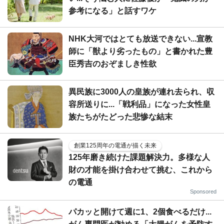
参考になる」と話すワケ
NHK大河ではとても放送できない...宣教
師に「獣より劣ったもの」と書かれた豊
臣秀吉のおぞましき性欲
異民族に3000人の皇族が連れ去られ、収
容所送りに...「戦利品」になった女性皇
族たちがたどった悲惨な結末
創業125周年の電通が描く未来
125年磨き続けた課題解決力。多様な人
財の才能を掛け合わせて挑む、これから
の電通
Sponsored
パカッと開けて週に1、2個食べるだけ...