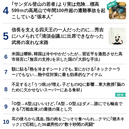
｢サンダル登山の若者｣より実は危険…標高
599ｍの高尾山で年間100件超の遭難事故を起
こしている"張本人"
信長を支える四天王の一人だったのに…秀吉
にハメられて｢清須会議｣に出席できなかった
武将の哀れな末路
米国は曖昧､韓国は冷ややかだったが…習近平を激怒させた高
市発言に｢無言の支持｣を示した国の｢大胆な手法｣
額に貼る｢熱を冷ますシート｣でも､首にかける｢ネッククーラ
ー｣でもない…熱中症対策に最も効果的なアイテム
不足すると｢うつ病｣が増え､子どものIQに影響…東大教授｢脳の
ために欠かせないスーパーにある食材｣
｢O型→A型｣はいいけど､｢A型→O型｣はダメ…誰にでも輸血で
きる｢万能血液｣の最後の落とし穴
耳の後ろから流血､指の肉をごっそり食べられ…クマに｢猪木キ
ック｣で応戦した36歳男性の"数十秒間の死闘"