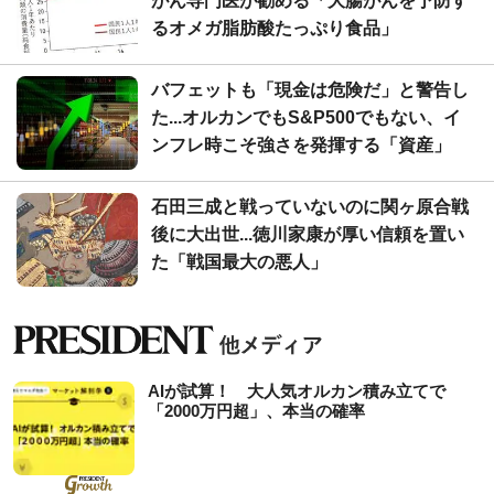
がん専門医が勧める「大腸がんを予防す
るオメガ脂肪酸たっぷり食品」
バフェットも「現金は危険だ」と警告し
た...オルカンでもS&P500でもない、イ
ンフレ時こそ強さを発揮する「資産」
石田三成と戦っていないのに関ヶ原合戦
後に大出世...徳川家康が厚い信頼を置い
た「戦国最大の悪人」
AIが試算！ 大人気オルカン積み立てで
「2000万円超」、本当の確率