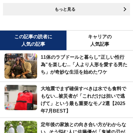
もっと見る
この記事の読者に
キャリアの
人気の記事
人気記事
11体のラブドールと暮らし"正しい性行
為"を楽しむ...「人より人形を愛する男た
ち」が奇妙な生活を始めたワケ
大地震でまず確保すべきは水でも食料で
もない...被災者が「これだけは担いで逃
げて」という最も重要なモノ2選【2025
年7月BEST】
定年後の家族との向き合い方がわからな
い...そう悩む人に佐藤優が「鬼滅の刃が