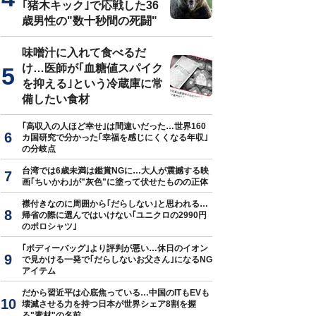
｢猪木キック｣で応戦した36
歳男性の"数十秒間の死闘"
味噌汁に入れて食べるだ
け…医師が｢血糖値スパイク
を抑える｣という冷蔵庫に常
備したい食材
｢高収入の人ほど幸せ｣は間違いだった…世界160
カ国研究で分かった｢幸福を感じにくくなる年収｣
の分岐点
台湾では6歳未満は鑑賞NGに…大人が震撼する映
画｢ちいかわ｣が"灰色"に塗って伏せたものの正体
襟付きなのに周囲から｢だらしない｣と思われる…
帰省の際に選んではいけない｢ユニクロの2990円
のポロシャツ｣
｢ボディーバッグ｣より評判が悪い…休日のイオン
で見かける一発で｢だらしないお父さん｣になるNG
アイテム
だから習近平は心底焦っている…中国のITもEVも
壊滅させる力を持つ日本が世界シェア8割を握
る"素材"の名前