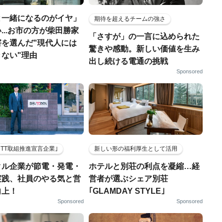
と一緒になるのがイヤ」
期待を超えるチームの強さ
...お市の方が柴田勝家
「さすが」の一言に込められた
害を選んだ"現代人には
驚きや感動。新しい価値を生み
ない"理由
出し続ける電通の挑戦
Sponsored
HTT取組推進宣言企業｣
新しい形の福利厚生として活用
クル企業が節電・発電・
ホテルと別荘の利点を凝縮…経
実践、社員のやる気と営
営者が選ぶシェア別荘
向上！
｢GLAMDAY STYLE｣
Sponsored
Sponsored