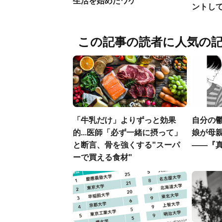
生活を始めたワケ
ントし
この記事の読者に人気の
「牛乳だけ」よりずっと効果
自分の
的...医師「必ず一緒に摂って」
娘が母
と断言、骨を強くする"スーパ
――『
ーで買える食材"