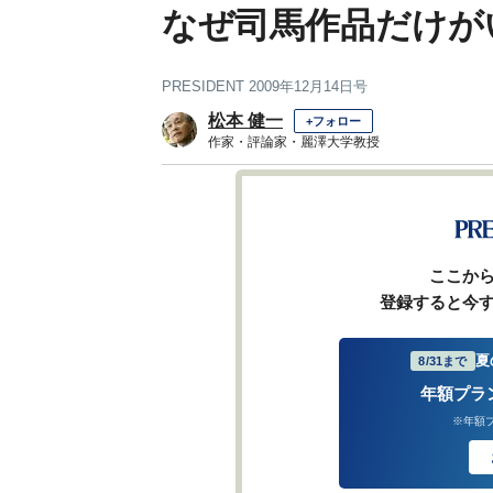
なぜ司馬作品だけが
PRESIDENT 2009年12月14日号
松本 健一
+フォロー
作家・評論家・麗澤大学教授
前ページ
ここか
登録すると今
夏
8/31まで
年額プラ
※年額