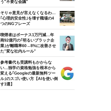
う"不要な会議"
そりゃ意見が言えなくなるわ…
｢心理的安全性｣を壊す職場の4
つのNGフレーズ
喫煙者はボーナス1万円減…年
商92億円の｢明るいブラック企
業｣が離職率60→8%に改善させ
た"変な社内ルール"
参考書代も受講料もかからな
い…独学の資格勉強を根本から
変える｢Googleの最新無料ツー
ル｣のスゴい使い方【AIを使い倒
す3選】