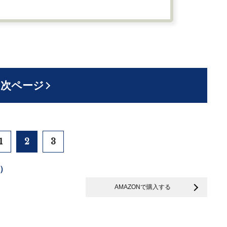
次ページ
1
2
3
）
AMAZONで購入する