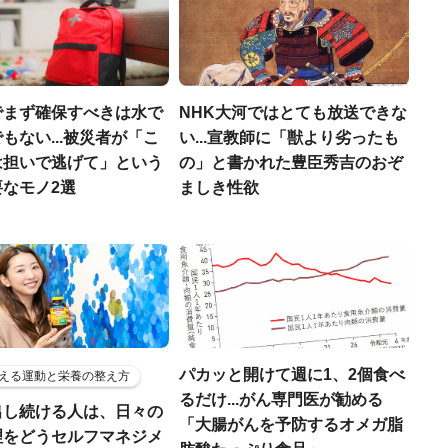
でまず確保すべきは水で
NHK大河ではとても放送できな
もない...被災者が「こ
い...宣教師に「獣より劣ったも
は担いで逃げて」という
の」と書かれた豊臣秀吉のおぞ
なモノ2選
ましき性欲
パカッと開けて週に1、2個食べ
える運動と栄養の整え方
るだけ...がん専門医が勧める
出し続ける人は、日々の
「大腸がんを予防するオメガ脂
理をどうセルフマネジメ