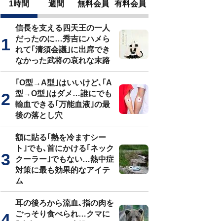
1時間
週間
無料会員
有料会員
信長を支える四天王の一人
だったのに…秀吉にハメら
れて｢清須会議｣に出席でき
なかった武将の哀れな末路
｢O型→A型｣はいいけど､｢A
型→O型｣はダメ…誰にでも
輸血できる｢万能血液｣の最
後の落とし穴
額に貼る｢熱を冷ますシー
ト｣でも､首にかける｢ネック
クーラー｣でもない…熱中症
対策に最も効果的なアイテ
ム
耳の後ろから流血､指の肉を
ごっそり食べられ…クマに