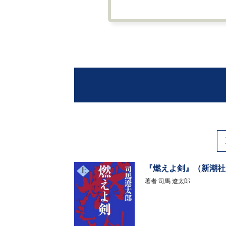
『燃えよ剣』（新潮社
著者
司馬 遼太郎