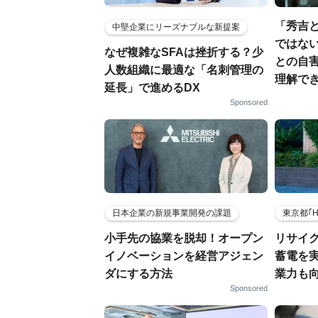
「秀吉
中堅企業にリーズナブルな新提案
ではない
なぜ複雑なSFAは挫折する？少
との自
人数組織に最適な「名刺管理の
理解でき
延長」で進めるDX
Sponsored
日本企業の新規事業開発の課題
東京都｢
小手先の協業を脱却！オープン
リサイ
イノベーションを経営アジェン
蓄電を
ダにする方法
業力も
Sponsored