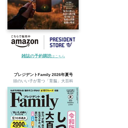
雑誌の予約購読
はこちら
プレジデントFamily 2026年夏号
頭のいい子が育つ「育脳」大百科