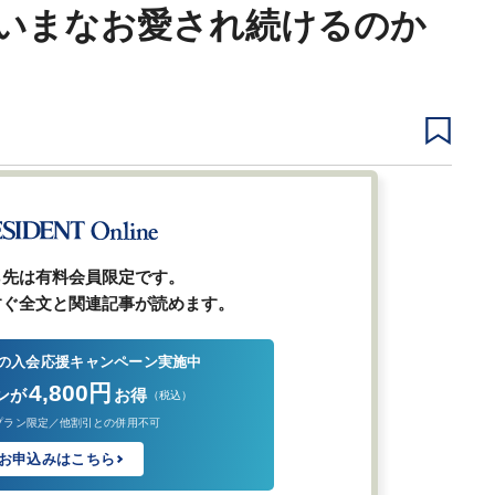
いまなお愛され続けるのか
1
2
3
次ページ
ら先は有料会員限定です。
すぐ全文と関連記事が読めます。
の入会応援キャンペーン実施中
4,800円
ンが
お得
（税込）
プラン限定／他割引との併用不可
お申込みはこちら