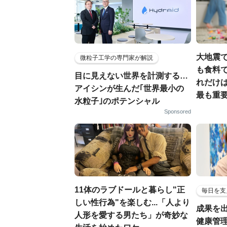
大地震
微粒子工学の専門家が解説
も食料で
目に見えない世界を計測する…
れだけ
アイシンが生んだ｢世界最小の
最も重要
水粒子｣のポテンシャル
Sponsored
11体のラブドールと暮らし"正
毎日を支
しい性行為"を楽しむ...「人より
成果を
人形を愛する男たち」が奇妙な
健康管