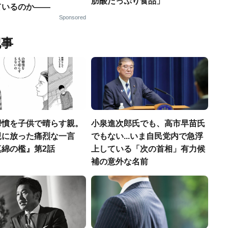
肪酸たっぷり食品」
ているのか——
Sponsored
記事
鬱憤を子供で晴らす親。
小泉進次郎氏でも、高市早苗氏
親に放った痛烈な一言
でもない...いま自民党内で急浮
真綿の檻』第2話
上している「次の首相」有力候
補の意外な名前