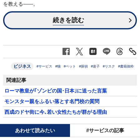
を教える——。
続きを読む
ビジネス
#サービス
#猫
#ペット
#探偵
#迷子
#リスク
#書籍抜粋
関連記事
ローマ教皇が｢ゾンビの国･日本｣に送った言葉
モンスター親をふるい落とす名門校の質問
西成のドヤ街に今､若い女性たちが群がる理由
あわせて読みたい
#サービスの記事