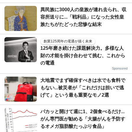
異民族に3000人の皇族が連れ去られ、収
容所送りに...「戦利品」になった女性皇
族たちがたどった悲惨な結末
創業125周年の電通が描く未来
125年磨き続けた課題解決力。多様な人
財の才能を掛け合わせて挑む、これから
の電通
Sponsored
大地震でまず確保すべきは水でも食料で
もない...被災者が「これだけは担いで逃
げて」という最も重要なモノ2選
パカッと開けて週に1、2個食べるだけ...
がん専門医が勧める「大腸がんを予防す
るオメガ脂肪酸たっぷり食品」