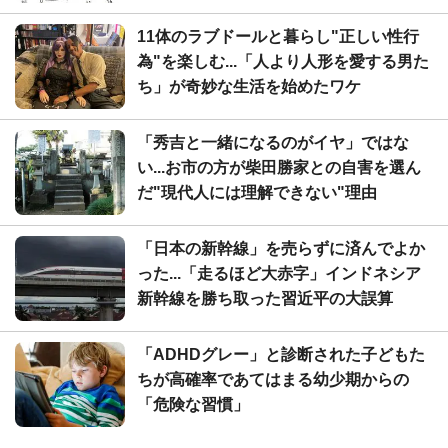
11体のラブドールと暮らし"正しい性行
為"を楽しむ...「人より人形を愛する男た
ち」が奇妙な生活を始めたワケ
「秀吉と一緒になるのがイヤ」ではな
い...お市の方が柴田勝家との自害を選ん
だ"現代人には理解できない"理由
「日本の新幹線」を売らずに済んでよか
った...「走るほど大赤字」インドネシア
新幹線を勝ち取った習近平の大誤算
「ADHDグレー」と診断された子どもた
ちが高確率であてはまる幼少期からの
「危険な習慣」