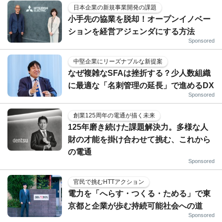
日本企業の新規事業開発の課題
小手先の協業を脱却！オープンイノベー
ションを経営アジェンダにする方法
Sponsored
中堅企業にリーズナブルな新提案
なぜ複雑なSFAは挫折する？少人数組織
に最適な「名刺管理の延長」で進めるDX
Sponsored
創業125周年の電通が描く未来
125年磨き続けた課題解決力。多様な人
財の才能を掛け合わせて挑む、これから
の電通
Sponsored
官民で挑むHTTアクション
電力を「へらす・つくる・ためる」で東
京都と企業が歩む持続可能社会への道
Sponsored