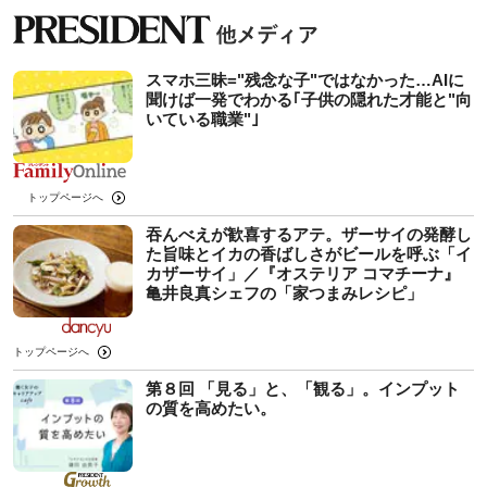
スマホ三昧="残念な子"ではなかった…AIに
聞けば一発でわかる｢子供の隠れた才能と"向
いている職業"｣
トップページへ
吞んべえが歓喜するアテ。ザーサイの発酵し
た旨味とイカの香ばしさがビールを呼ぶ「イ
カザーサイ」／『オステリア コマチーナ』
⻲井良真シェフの「家つまみレシピ」
トップページへ
第８回 「見る」と、「観る」。インプット
の質を高めたい。