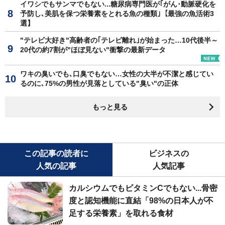
イワシでもサンマでもない...糖尿病専門医が｢がん･動脈硬化を
予防し､美肌を保つ栄養素をとれる魚の種類｣【最強の魚活術3
選】
"テレビ大好き"高齢者の｢テレビ離れ｣が始まった…10代後半～
20代の約7割が"ほぼ見ない"衝撃の最新データ
ワキの臭いでも､口臭でもない…女性の大半が不潔と感じてい
るのに､75%の男性が見落としている"臭い"の正体
もっと見る
この記事の読者に
ビジネスの
人気の記事
人気記事
カルシウムでもビタミンCでもない...骨密
度と認知機能に直結「98%の日本人が不
足する栄養素」を取れる食材