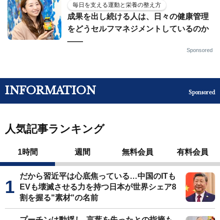
毎日を支える運動と栄養の整え方
成果を出し続ける人は、日々の健康管理
をどうセルフマネジメントしているのか
——
Sponsored
INFORMATION
Sponsored
人気記事ランキング
1時間
週間
無料会員
有料会員
だから習近平は心底焦っている…中国のITも
EVも壊滅させる力を持つ日本が世界シェア8
割を握る"素材"の名前
プーチンは動揺し､言葉を失ったとの指摘も…