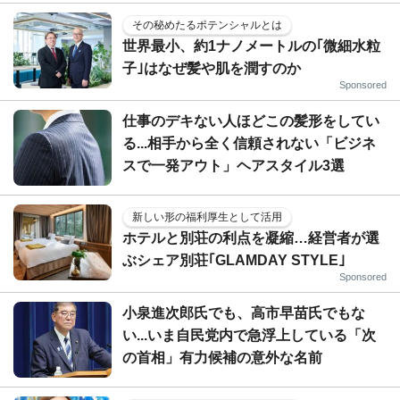
その秘めたるポテンシャルとは
世界最小、約1ナノメートルの｢微細水粒
子｣はなぜ髪や肌を潤すのか
Sponsored
仕事のデキない人ほどこの髪形をしてい
る...相手から全く信頼されない「ビジネ
スで一発アウト」ヘアスタイル3選
新しい形の福利厚生として活用
ホテルと別荘の利点を凝縮…経営者が選
ぶシェア別荘｢GLAMDAY STYLE｣
Sponsored
小泉進次郎氏でも、高市早苗氏でもな
い...いま自民党内で急浮上している「次
の首相」有力候補の意外な名前