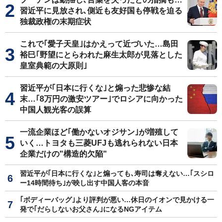
習近平に見放され､側近も友好国も停戦を迫る
独裁政権の末期症状
これで｢愛子天皇｣はかえって近づいた…島田
裕巳｢野望にとらわれた麻生太郎が見落とした
皇室典範の大原則｣
習近平が｢日本に行くな｣と煽った悲惨な結
末…｢8万円の激安ツアー｣でロシアに向かった
中国人観光客の誤算
一流企業ほど｢働かないオジサン｣が増殖して
いく…トヨタも三菱UFJも逃れられない日本
企業だけの"構造的欠陥"
習近平が｢日本に行くな｣と煽っても､寿司は奪えない…｢スシロ
ー14時間待ち｣が映し出す中国人客の本音
｢ボディーバッグ｣より評判が悪い…休日のイオンで見かける一
発で｢だらしないお父さん｣になるNGアイテム