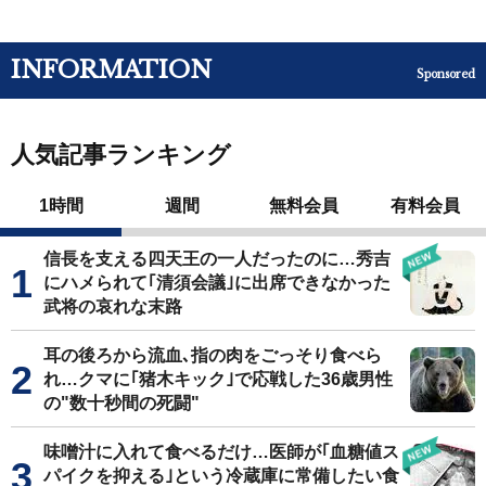
INFORMATION
Sponsored
人気記事ランキング
1時間
週間
無料会員
有料会員
信長を支える四天王の一人だったのに…秀吉
にハメられて｢清須会議｣に出席できなかった
武将の哀れな末路
耳の後ろから流血､指の肉をごっそり食べら
れ…クマに｢猪木キック｣で応戦した36歳男性
の"数十秒間の死闘"
味噌汁に入れて食べるだけ…医師が｢血糖値ス
パイクを抑える｣という冷蔵庫に常備したい食