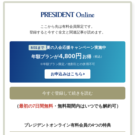
ここから先は有料会員限定です。
登録すると今すぐ全文と関連記事が読めます。
夏の入会応援キャンペーン実施中
8/31まで
4,800円
年額プランが
お得
（税込）
※年額プラン限定／他割引との併用不可
お申込みはこちら
今すぐ登録して続きを読む
（
最初の7日間無料
・無料期間内はいつでも解約可）
プレジデントオンライン有料会員の4つの特典