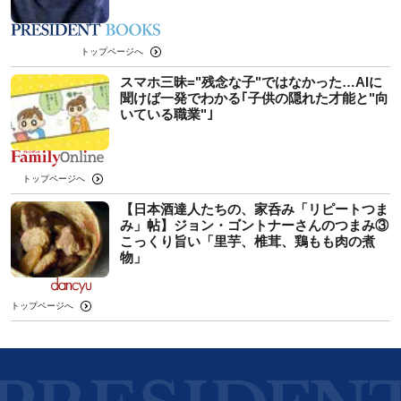
トップページへ
スマホ三昧="残念な子"ではなかった…AIに
聞けば一発でわかる｢子供の隠れた才能と"向
いている職業"｣
トップページへ
【日本酒達人たちの、家呑み「リピートつま
み」帖】ジョン・ゴントナーさんのつまみ③
こっくり旨い「里芋、椎茸、鶏もも肉の煮
物」
トップページへ