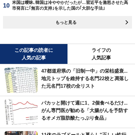
米国は曖昧､韓国は冷ややかだったが…習近平を激怒させた高
市発言に｢無言の支持｣を示した国の｢大胆な手法｣
もっと見る
この記事の読者に
ライフの
人気の記事
人気記事
47都道府県の「旧制一中」の栄枯盛衰...
地元トップを維持する名門22校と凋落し
た元名門17校の全リスト
パカッと開けて週に1、2個食べるだけ...
がん専門医が勧める「大腸がんを予防す
るオメガ脂肪酸たっぷり食品」
11体のラブドールと暮らし"正しい性行