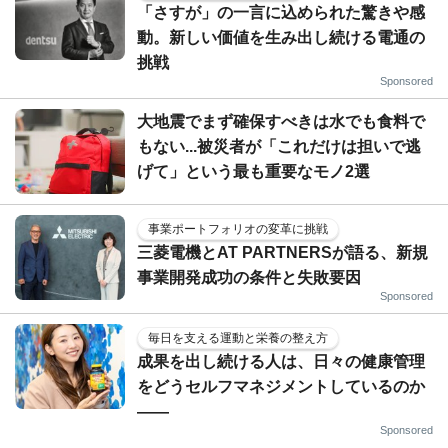
「さすが」の一言に込められた驚きや感
動。新しい価値を生み出し続ける電通の
挑戦
Sponsored
大地震でまず確保すべきは水でも食料で
もない...被災者が「これだけは担いで逃
げて」という最も重要なモノ2選
事業ポートフォリオの変革に挑戦
三菱電機とAT PARTNERSが語る、新規
事業開発成功の条件と失敗要因
Sponsored
毎日を支える運動と栄養の整え方
成果を出し続ける人は、日々の健康管理
をどうセルフマネジメントしているのか
——
Sponsored