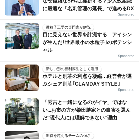
なぜ複雑なSFAは挫折する？少人数組織
に最適な「名刺管理の延長」で進めるDX
Sponsored
微粒子工学の専門家が解説
目に見えない世界を計測する…アイシン
が生んだ｢世界最小の水粒子｣のポテンシ
ャル
Sponsored
新しい形の福利厚生として活用
ホテルと別荘の利点を凝縮…経営者が選
ぶシェア別荘｢GLAMDAY STYLE｣
Sponsored
「秀吉と一緒になるのがイヤ」ではな
い...お市の方が柴田勝家との自害を選ん
だ"現代人には理解できない"理由
期待を超えるチームの強さ