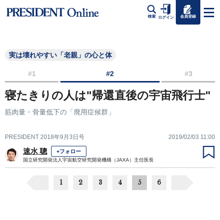
会員登録
検索
ログイン
実は壊れやすい「老親」の心と体
#1
#2
#3
寝たきりの人は"帰還直後の宇宙飛行士"
筋肉量・骨量低下の「廃用症候群」
PRESIDENT 2018年9月3日号
2019/02/03 11:00
速水 聰
+フォロー
国立研究開発法人宇宙航空研究開発機構（JAXA）主任医長
1
2
3
4
5
6