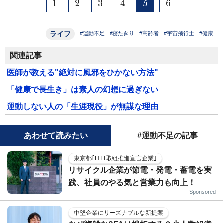
1
2
3
4
5
6
ライフ
#運動不足
#寝たきり
#高齢者
#宇宙飛行士
#健康
関連記事
医師が教える"絶対に風邪をひかない方法"
「健康で長生き」は素人の幻想に過ぎない
運動しない人の「生涯現役」が無謀な理由
あわせて読みたい
#運動不足の記事
東京都｢HTT取組推進宣言企業｣
リサイクル企業が節電・発電・蓄電を実
践、社員のやる気と営業力も向上！
Sponsored
中堅企業にリーズナブルな新提案