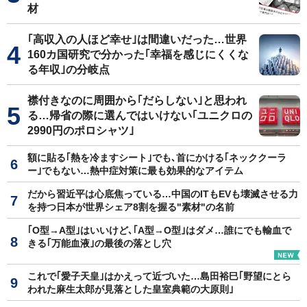
材
｢高収入の人ほど幸せ｣は間違いだった…世界
160カ国研究で分かった｢幸福を感じにくくな
る年収｣の分岐点
襟付きなのに周囲から｢だらしない｣と思われ
る…帰省の際に選んではいけない｢ユニクロの
2990円のポロシャツ｣
額に貼る｢熱を冷ますシート｣でも､首にかける｢ネッククーラ
ー｣でもない…熱中症対策に最も効果的なアイテム
だから習近平は心底焦っている…中国のITもEVも壊滅させる力
を持つ日本が世界シェア8割を握る"素材"の名前
｢O型→A型｣はいいけど､｢A型→O型｣はダメ…誰にでも輸血で
きる｢万能血液｣の最後の落とし穴
これで｢愛子天皇｣はかえって近づいた…島田裕巳｢野望にとら
われた麻生太郎が見落とした皇室典範の大原則｣