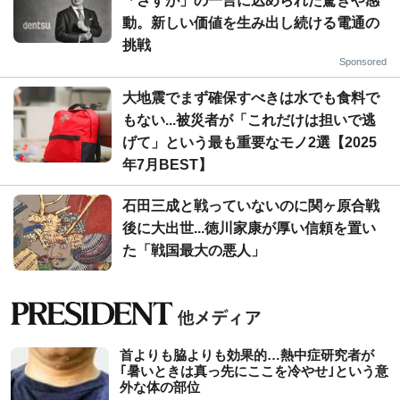
「さすが」の一言に込められた驚きや感
動。新しい価値を生み出し続ける電通の
挑戦
Sponsored
大地震でまず確保すべきは水でも食料で
もない...被災者が「これだけは担いで逃
げて」という最も重要なモノ2選【2025
年7月BEST】
石田三成と戦っていないのに関ヶ原合戦
後に大出世...徳川家康が厚い信頼を置い
た「戦国最大の悪人」
首よりも脇よりも効果的…熱中症研究者が
｢暑いときは真っ先にここを冷やせ｣という意
外な体の部位