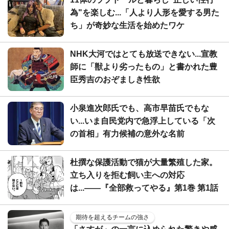
為"を楽しむ...「人より人形を愛する男た
ち」が奇妙な生活を始めたワケ
NHK大河ではとても放送できない...宣教
師に「獣より劣ったもの」と書かれた豊
臣秀吉のおぞましき性欲
小泉進次郎氏でも、高市早苗氏でもな
い...いま自民党内で急浮上している「次
の首相」有力候補の意外な名前
杜撰な保護活動で猫が大量繁殖した家。
立ち入りを拒む飼い主への対応
は...――『全部救ってやる』第1巻 第1話
期待を超えるチームの強さ