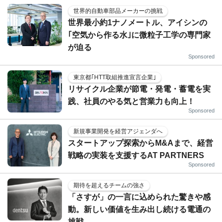
世界的自動車部品メーカーの挑戦
世界最小約1ナノメートル、アイシンの
｢空気から作る水｣に微粒子工学の専門家
が迫る
Sponsored
東京都｢HTT取組推進宣言企業｣
リサイクル企業が節電・発電・蓄電を実
践、社員のやる気と営業力も向上！
Sponsored
新規事業開発を経営アジェンダへ
スタートアップ探索からM&Aまで、経営
戦略の実装を支援するAT PARTNERS
Sponsored
期待を超えるチームの強さ
「さすが」の一言に込められた驚きや感
動。新しい価値を生み出し続ける電通の
挑戦