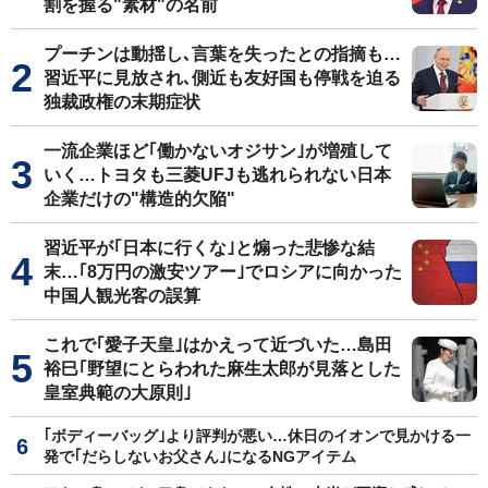
割を握る"素材"の名前
プーチンは動揺し､言葉を失ったとの指摘も…
習近平に見放され､側近も友好国も停戦を迫る
独裁政権の末期症状
一流企業ほど｢働かないオジサン｣が増殖して
いく…トヨタも三菱UFJも逃れられない日本
企業だけの"構造的欠陥"
習近平が｢日本に行くな｣と煽った悲惨な結
末…｢8万円の激安ツアー｣でロシアに向かった
中国人観光客の誤算
これで｢愛子天皇｣はかえって近づいた…島田
裕巳｢野望にとらわれた麻生太郎が見落とした
皇室典範の大原則｣
｢ボディーバッグ｣より評判が悪い…休日のイオンで見かける一
発で｢だらしないお父さん｣になるNGアイテム