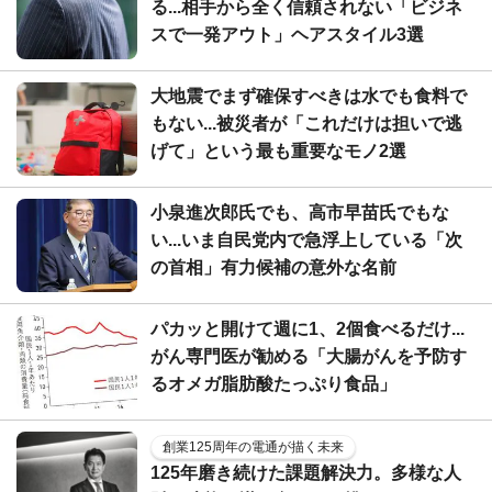
る...相手から全く信頼されない「ビジネ
スで一発アウト」ヘアスタイル3選
大地震でまず確保すべきは水でも食料で
もない...被災者が「これだけは担いで逃
げて」という最も重要なモノ2選
小泉進次郎氏でも、高市早苗氏でもな
い...いま自民党内で急浮上している「次
の首相」有力候補の意外な名前
パカッと開けて週に1、2個食べるだけ...
がん専門医が勧める「大腸がんを予防す
るオメガ脂肪酸たっぷり食品」
創業125周年の電通が描く未来
125年磨き続けた課題解決力。多様な人