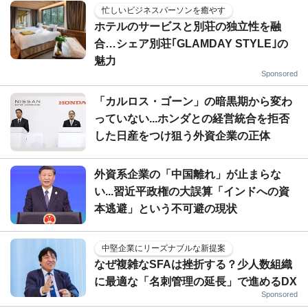
忙しいビジネスパーソンを癒やす
ホテルのサービスと別荘の独立性を融
合…シェア別荘｢GLAMDAY STYLE｣の
魅力
Sponsored
「カルロス・ゴーン」の暗黒期から変わ
っていない...ホンダとの経営統合を拒否
した日産をつけ狙う外資企業の正体
外資系企業の「中国離れ」が止まらな
い...習近平政権の大誤算「インドへの資
本逃避」という不可避の現状
中堅企業にリーズナブルな新提案
なぜ複雑なSFAは挫折する？少人数組織
に最適な「名刺管理の延長」で進めるDX
Sponsored