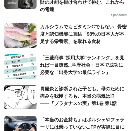
財の才能を掛け合わせて挑む、これから
の電通
Sponsored
カルシウムでもビタミンCでもない...骨密
度と認知機能に直結「98%の日本人が不
足する栄養素」を取れる食材
「三菱商事"採用大学"ランキング」を見
れば一目瞭然...学歴社会・日本で成功に
必要な「出身大学の最低ライン」
胃腸炎と診断された子ども。母のために
痛みを我慢するも、本当の病気は!?
――『プラタナスの実』第1巻 第1話
「本当のお金持ち」はポルシェやフェラ
ーリには乗っていない...FPが実際に目に