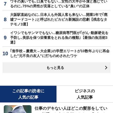
ワキの臭いでも､口臭でもない…女性の大半が不潔と感じてい
るのに､75%の男性が見落としている"臭い"の正体
大阪駅直結なのに､日本人も外国人客も来ない…開業1年で｢廃
墟フードコート｣と呼ばれたピカピカ新施設の悲劇【残念なタ
テモノ3選】
イワシでもサンマでもない...糖尿病専門医が｢がん･動脈硬化を
予防し､美肌を保つ栄養素をとれる魚の種類｣【最強の魚活術3
選】
｢進学校→慶應大→大企業｣の学歴エリートが10数年ぶりに再会
した"元不良の友人"に打ちのめされたワケ
もっと見る
この記事の読者に
ビジネスの
人気の記事
人気記事
仕事のデキない人ほどこの髪形をしてい