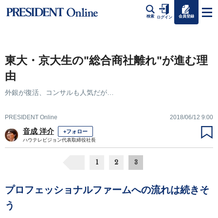
会員登録
検索
ログイン
東大・京大生の"総合商社離れ"が進む理
由
外銀が復活、コンサルも人気だが…
PRESIDENT Online
2018/06/12 9:00
音成 洋介
+フォロー
ハウテレビジョン代表取締役社長
1
2
3
プロフェッショナルファームへの流れは続きそ
う