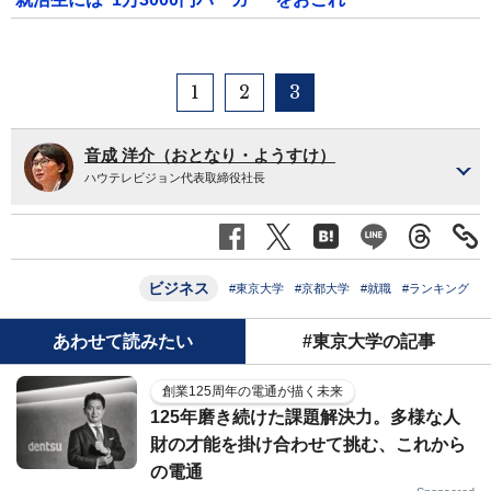
1
2
3
音成 洋介（おとなり・ようすけ）
ハウテレビジョン代表取締役社長
ビジネス
#東京大学
#京都大学
#就職
#ランキング
あわせて読みたい
#東京大学の記事
創業125周年の電通が描く未来
125年磨き続けた課題解決力。多様な人
財の才能を掛け合わせて挑む、これから
の電通