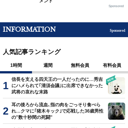
メント
Sponsored
INFORMATION
Sponsored
人気記事ランキング
1時間
週間
無料会員
有料会員
信長を支える四天王の一人だったのに…秀吉
にハメられて｢清須会議｣に出席できなかった
武将の哀れな末路
耳の後ろから流血､指の肉をごっそり食べら
れ…クマに｢猪木キック｣で応戦した36歳男性
の"数十秒間の死闘"