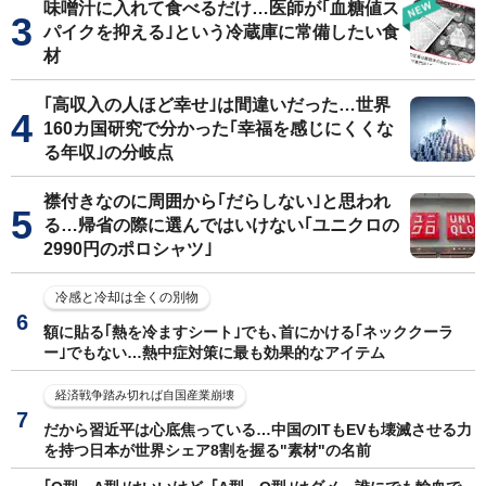
味噌汁に入れて食べるだけ…医師が｢血糖値ス
パイクを抑える｣という冷蔵庫に常備したい食
材
｢高収入の人ほど幸せ｣は間違いだった…世界
160カ国研究で分かった｢幸福を感じにくくな
る年収｣の分岐点
襟付きなのに周囲から｢だらしない｣と思われ
る…帰省の際に選んではいけない｢ユニクロの
2990円のポロシャツ｣
冷感と冷却は全くの別物
額に貼る｢熱を冷ますシート｣でも､首にかける｢ネッククーラ
ー｣でもない…熱中症対策に最も効果的なアイテム
経済戦争踏み切れば自国産業崩壊
だから習近平は心底焦っている…中国のITもEVも壊滅させる力
を持つ日本が世界シェア8割を握る"素材"の名前