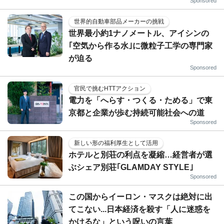
Sponsored
世界的自動車部品メーカーの挑戦
世界最小約1ナノメートル、アイシンの
｢空気から作る水｣に微粒子工学の専門家
が迫る
Sponsored
官民で挑むHTTアクション
電力を「へらす・つくる・ためる」で東
京都と企業が歩む持続可能社会への道
Sponsored
新しい形の福利厚生として活用
ホテルと別荘の利点を凝縮…経営者が選
ぶシェア別荘｢GLAMDAY STYLE｣
Sponsored
この国からイーロン・マスクは絶対に出
てこない...日本経済を殺す「人に迷惑を
かけるな」という呪いの言葉