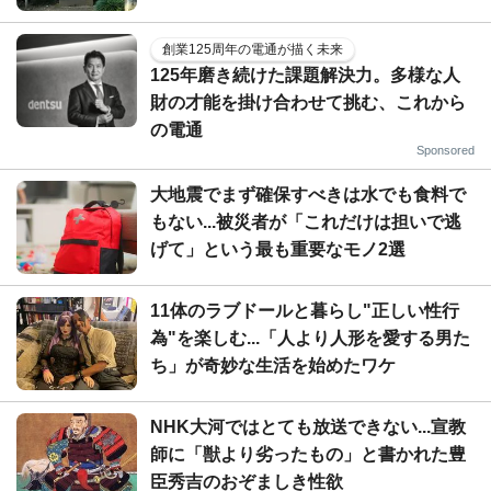
創業125周年の電通が描く未来
125年磨き続けた課題解決力。多様な人
財の才能を掛け合わせて挑む、これから
の電通
Sponsored
大地震でまず確保すべきは水でも食料で
もない...被災者が「これだけは担いで逃
げて」という最も重要なモノ2選
11体のラブドールと暮らし"正しい性行
為"を楽しむ...「人より人形を愛する男た
ち」が奇妙な生活を始めたワケ
NHK大河ではとても放送できない...宣教
師に「獣より劣ったもの」と書かれた豊
臣秀吉のおぞましき性欲