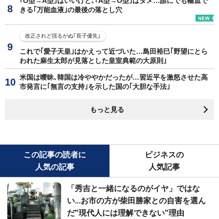
｢O型→A型｣はいいけど､｢A型→O型｣はダメ…誰にでも輸血で
きる｢万能血液｣の最後の落とし穴
改正されど揺るがぬ｢長子優先｣
これで｢愛子天皇｣はかえって近づいた…島田裕巳｢野望にとら
われた麻生太郎が見落とした皇室典範の大原則｣
米国は曖昧､韓国は冷ややかだったが…習近平を激怒させた高
市発言に｢無言の支持｣を示した国の｢大胆な手法｣
もっと見る
この記事の読者に
ビジネスの
人気の記事
人気記事
「秀吉と一緒になるのがイヤ」ではな
い...お市の方が柴田勝家との自害を選ん
だ"現代人には理解できない"理由