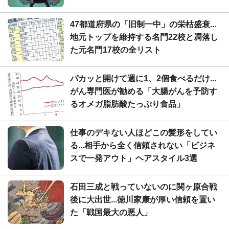
47都道府県の「旧制一中」の栄枯盛衰...
地元トップを維持する名門22校と凋落し
た元名門17校の全リスト
パカッと開けて週に1、2個食べるだけ...
がん専門医が勧める「大腸がんを予防す
るオメガ脂肪酸たっぷり食品」
仕事のデキない人ほどこの髪形をしてい
る...相手から全く信頼されない「ビジネ
スで一発アウト」ヘアスタイル3選
石田三成と戦っていないのに関ヶ原合戦
後に大出世...徳川家康が厚い信頼を置い
た「戦国最大の悪人」