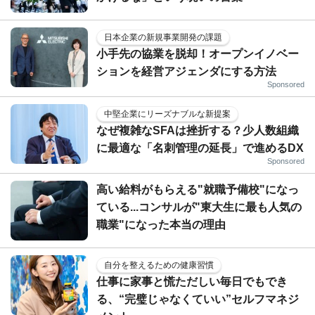
日本企業の新規事業開発の課題
小手先の協業を脱却！オープンイノベー
ションを経営アジェンダにする方法
Sponsored
中堅企業にリーズナブルな新提案
なぜ複雑なSFAは挫折する？少人数組織
に最適な「名刺管理の延長」で進めるDX
Sponsored
高い給料がもらえる"就職予備校"になっ
ている...コンサルが"東大生に最も人気の
職業"になった本当の理由
自分を整えるための健康習慣
仕事に家事と慌ただしい毎日でもでき
る、“完璧じゃなくていい”セルフマネジ