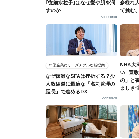
｢微細水粒子｣はなぜ髪や肌を潤
多様な
すのか
て挑む
Sponsored
NHK大
中堅企業にリーズナブルな新提案
い...
なぜ複雑なSFAは挫折する？少
の」と
人数組織に最適な「名刺管理の
ましき
延長」で進めるDX
Sponsored