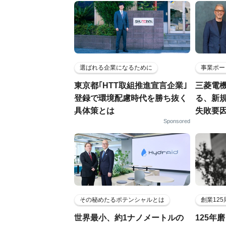
選ばれる企業になるために
事業ポー
東京都｢HTT取組推進宣言企業｣
三菱電機
登録で環境配慮時代を勝ち抜く
る、新
具体策とは
失敗要
Sponsored
その秘めたるポテンシャルとは
創業12
世界最小、約1ナノメートルの
125年