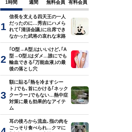
1時間
週間
無料会員
有料会員
信長を支える四天王の一人
だったのに…秀吉にハメら
れて｢清須会議｣に出席でき
なかった武将の哀れな末路
｢O型→A型｣はいいけど､｢A
型→O型｣はダメ…誰にでも
輸血できる｢万能血液｣の最
後の落とし穴
額に貼る｢熱を冷ますシー
ト｣でも､首にかける｢ネック
クーラー｣でもない…熱中症
対策に最も効果的なアイテ
ム
耳の後ろから流血､指の肉を
ごっそり食べられ…クマに