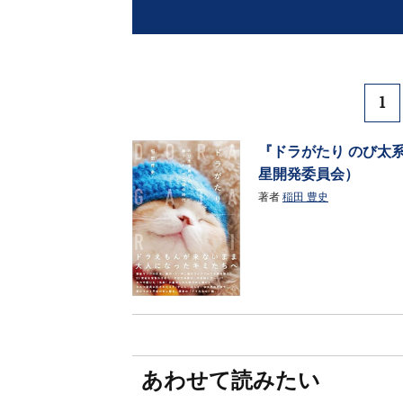
1
『ドラがたり のび太系
星開発委員会）
著者
稲田 豊史
あわせて読みたい