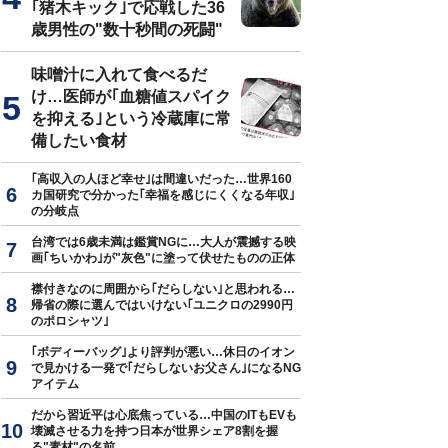
｢猪木キック｣で応戦した36
歳男性の"数十秒間の死闘"
味噌汁に入れて食べるだ
け…医師が｢血糖値スパイク
を抑える｣という冷蔵庫に常
備したい食材
｢高収入の人ほど幸せ｣は間違いだった…世界160
カ国研究で分かった｢幸福を感じにくくなる年収｣
の分岐点
台湾では6歳未満は鑑賞NGに…大人が震撼する映
画｢ちいかわ｣が"灰色"に塗って伏せたものの正体
襟付きなのに周囲から｢だらしない｣と思われる…
帰省の際に選んではいけない｢ユニクロの2990円
のポロシャツ｣
｢ボディーバッグ｣より評判が悪い…休日のイオン
で見かける一発で｢だらしないお父さん｣になるNG
アイテム
だから習近平は心底焦っている…中国のITもEVも
壊滅させる力を持つ日本が世界シェア8割を握
る"素材"の名前