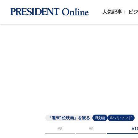
人気記事
ビジ
「週末1位映画」を観る
#映画
#ハリウッド
#8
#9
#1