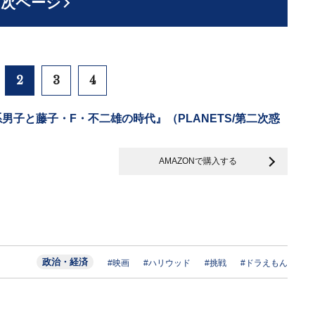
次ページ
2
3
4
男子と藤子・F・不二雄の時代』（PLANETS/第二次惑
AMAZONで購入する
政治・経済
#映画
#ハリウッド
#挑戦
#ドラえもん