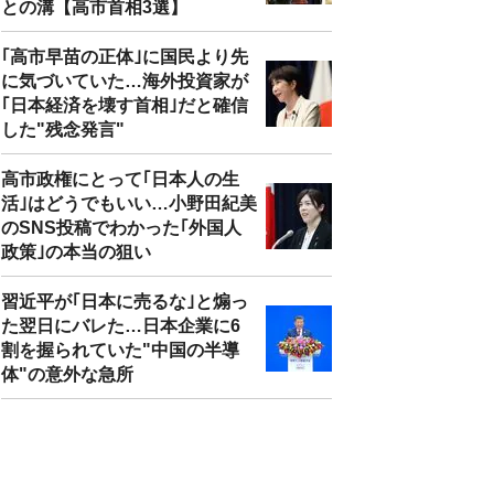
との溝【高市首相3選】
｢高市早苗の正体｣に国民より先
に気づいていた…海外投資家が
｢日本経済を壊す首相｣だと確信
した"残念発言"
高市政権にとって｢日本人の生
活｣はどうでもいい…小野田紀美
のSNS投稿でわかった｢外国人
政策｣の本当の狙い
習近平が｢日本に売るな｣と煽っ
た翌日にバレた…日本企業に6
割を握られていた"中国の半導
体"の意外な急所