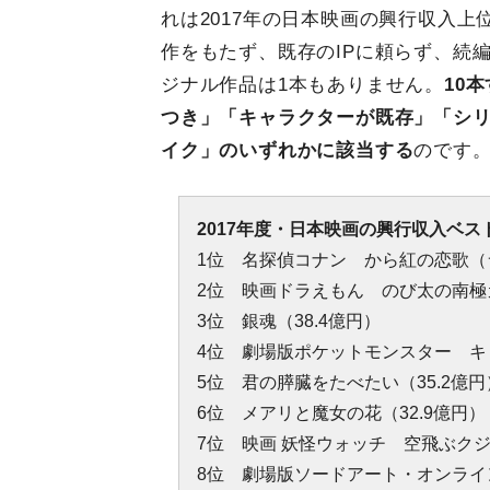
れは2017年の日本映画の興行収入上
作をもたず、既存のIPに頼らず、続
ジナル作品は1本もありません。
10
つき」「キャラクターが既存」「シ
イク」のいずれかに該当する
のです
2017年度・日本映画の興行収入ベスト
1位 名探偵コナン から紅の恋歌（ラ
2位 映画ドラえもん のび太の南極カ
3位 銀魂（38.4億円）
4位 劇場版ポケットモンスター キミ
5位 君の膵臓をたべたい（35.2億円
6位 メアリと魔女の花（32.9億円）
7位 映画 妖怪ウォッチ 空飛ぶクジ
8位 劇場版ソードアート・オンライ