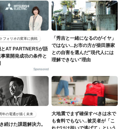
「秀吉と一緒になるのがイヤ」
トフォリオの変革に挑戦
ではない...お市の方が柴田勝家
とAT PARTNERSが語
との自害を選んだ"現代人には
規事業開発成功の条件と
理解できない"理由
因
Sponsored
大地震でまず確保すべきは水で
5周年の電通が描く未来
も食料でもない...被災者が「こ
磨き続けた課題解決力。
れだけは担いで逃げて」という