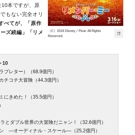
位10本ですが、原
編でもない完全オリ
本すべてが、「原作
（C）2018 Disney／Pixar. All Rights
リーズ続編」「リメ
Reserved.
。
10
ブレター）（68.9億円）
チコチ大冒険（44.3億円）
にきめた！（35.5億円）
）
ラとダブル世界の大冒険だニャン！（32.6億円）
ン ―オーディナル・スケール―（25.2億円）