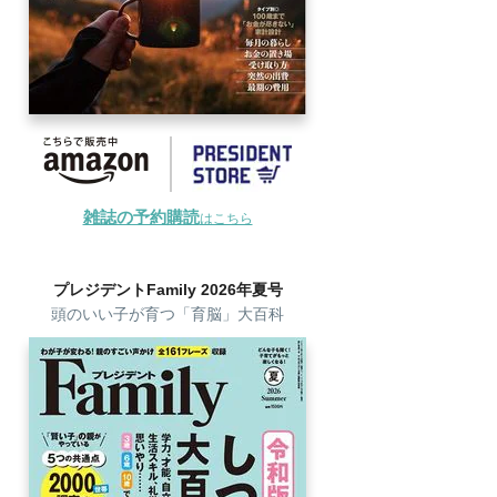
雑誌の予約購読
はこちら
プレジデントFamily 2026年夏号
頭のいい子が育つ「育脳」大百科