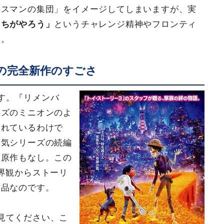
ネスマンの集団」をイメージしてしまいますが、実
たちがやろう」
というチャレンジ精神やフロンティ
う。
の完全新作のすごさ
す。『リメンバ
ーズのミニオンのよ
されているわけで
人気シリーズの続編
ん原作もなし。この
界観からストーリ
作品なのです。
見てください、こ