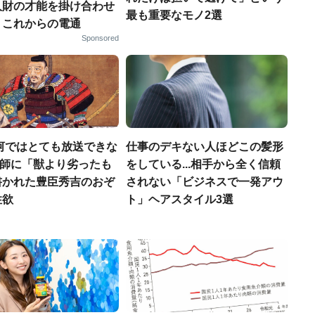
人財の才能を掛け合わせ
最も重要なモノ2選
、これからの電通
Sponsored
河ではとても放送できな
仕事のデキない人ほどこの髪形
宣教師に「獣より劣ったも
をしている...相手から全く信頼
書かれた豊臣秀吉のおぞ
されない「ビジネスで一発アウ
性欲
ト」ヘアスタイル3選