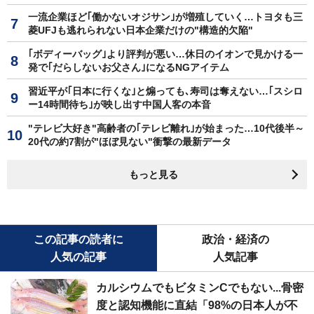
一流企業ほど｢働かないオジサン｣が増殖していく…トヨタも三
菱UFJも逃れられない日本企業だけの"構造的欠陥"
｢ボディーバッグ｣より評判が悪い…休日のイオンで見かける一
発で｢だらしないお父さん｣になるNGアイテム
習近平が｢日本に行くな｣と煽っても､寿司は奪えない…｢スシロ
ー14時間待ち｣が映し出す中国人客の本音
"テレビ大好き"高齢者の｢テレビ離れ｣が始まった…10代後半～
20代の約7割が"ほぼ見ない"衝撃の最新データ
もっと見る
この記事の読者に
政治・経済の
人気の記事
人気記事
カルシウムでもビタミンCでもない...骨密
度と認知機能に直結「98%の日本人が不