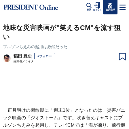
会員登録
検索
ログイン
地味な災害映画が"笑えるCM"を流す狙
い
ブルゾンちえみの起用は必然だった
稲田 豊史
+フォロー
編集者／ライター
正月明けの閑散期に「週末1位」となったのは、災害パニ
ック映画の『ジオストーム』です。吹き替えキャストにブ
ルゾンちえみを起用し、テレビCMでは「海が凍り、飛行機