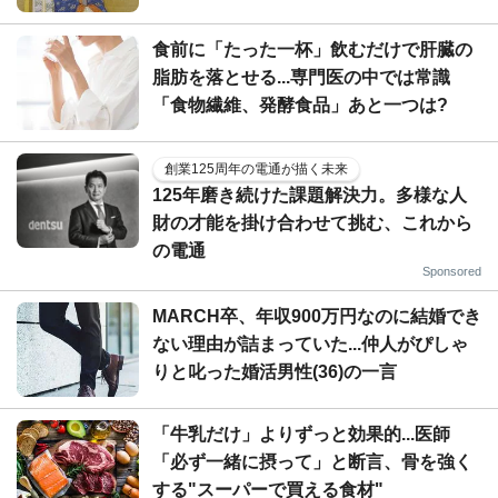
食前に「たった一杯」飲むだけで肝臓の
脂肪を落とせる...専門医の中では常識
「食物繊維、発酵食品」あと一つは?
創業125周年の電通が描く未来
125年磨き続けた課題解決力。多様な人
財の才能を掛け合わせて挑む、これから
の電通
Sponsored
MARCH卒、年収900万円なのに結婚でき
ない理由が詰まっていた...仲人がぴしゃ
りと叱った婚活男性(36)の一言
「牛乳だけ」よりずっと効果的...医師
「必ず一緒に摂って」と断言、骨を強く
する"スーパーで買える食材"