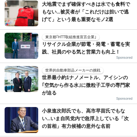
大地震でまず確保すべきは水でも食料で
もない...被災者が「これだけは担いで逃
げて」という最も重要なモノ2選
東京都｢HTT取組推進宣言企業｣
リサイクル企業が節電・発電・蓄電を実
践、社員のやる気と営業力も向上！
Sponsored
世界的自動車部品メーカーの挑戦
世界最小約1ナノメートル、アイシンの
｢空気から作る水｣に微粒子工学の専門家
が迫る
Sponsored
小泉進次郎氏でも、高市早苗氏でもな
い...いま自民党内で急浮上している「次
の首相」有力候補の意外な名前