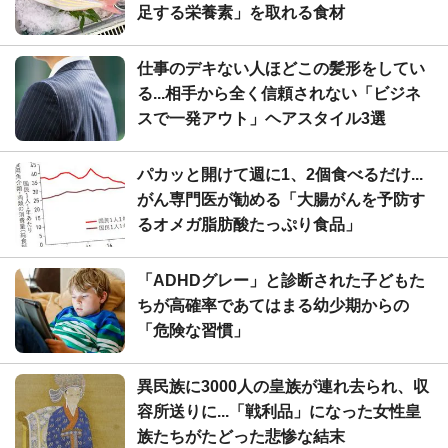
足する栄養素」を取れる食材
仕事のデキない人ほどこの髪形をしてい
る...相手から全く信頼されない「ビジネ
スで一発アウト」ヘアスタイル3選
パカッと開けて週に1、2個食べるだけ...
がん専門医が勧める「大腸がんを予防す
るオメガ脂肪酸たっぷり食品」
「ADHDグレー」と診断された子どもた
ちが高確率であてはまる幼少期からの
「危険な習慣」
異民族に3000人の皇族が連れ去られ、収
容所送りに...「戦利品」になった女性皇
族たちがたどった悲惨な結末