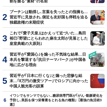
割を握る"素材"の名前
プーチンは動揺し､言葉を失ったとの指摘も…
習近平に見放され､側近も友好国も停戦を迫る
独裁政権の末期症状
これで｢愛子天皇｣はかえって近づいた…島田
裕巳｢野望にとらわれた麻生太郎が見落とした
皇室典範の大原則｣
習近平が｢愛国心｣を煽った不気味な結果…日
本兵を撃退する｢抗日テーマパーク｣が中国各
地に広がる理由
習近平が｢日本に行くな｣と煽った悲惨な結
末…｢8万円の激安ツアー｣でロシアに向かった
中国人観光客の誤算
イワシでもサンマでもない...糖尿病専門医が｢がん･動脈硬化を
予防し､美肌を保つ栄養素をとれる魚の種類｣【最強の魚活術3
選】