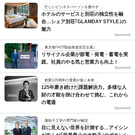
忙しいビジネスパーソンを癒やす
ホテルのサービスと別荘の独立性を融
合…シェア別荘｢GLAMDAY STYLE｣の
魅力
Sponsored
東京都｢HTT取組推進宣言企業｣
リサイクル企業が節電・発電・蓄電を実
践、社員のやる気と営業力も向上！
Sponsored
創業125周年の電通が描く未来
125年磨き続けた課題解決力。多様な人
財の才能を掛け合わせて挑む、これから
の電通
Sponsored
微粒子工学の専門家が解説
目に見えない世界を計測する…アイシン