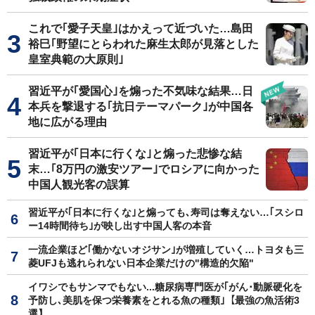
これで｢愛子天皇｣はかえって近づいた…島田
裕巳｢野望にとらわれた麻生太郎が見落とした
皇室典範の大原則｣
習近平が｢愛国心｣を煽った不気味な結果…日
本兵を撃退する｢抗日テーマパーク｣が中国各
地に広がる理由
習近平が｢日本に行くな｣と煽った悲惨な結
末…｢8万円の激安ツアー｣でロシアに向かった
中国人観光客の誤算
習近平が｢日本に行くな｣と煽っても､寿司は奪えない…｢スシロ
ー14時間待ち｣が映し出す中国人客の本音
一流企業ほど｢働かないオジサン｣が増殖していく…トヨタも三
菱UFJも逃れられない日本企業だけの"構造的欠陥"
イワシでもサンマでもない...糖尿病専門医が｢がん･動脈硬化を
予防し､美肌を保つ栄養素をとれる魚の種類｣【最強の魚活術3
選】