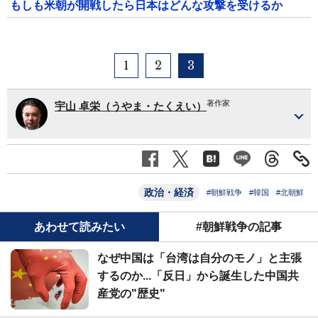
もしも米朝が開戦したら日本はどんな攻撃を受けるか
1
2
3
著作家
宇山 卓栄（うやま・たくえい）
政治・経済
#朝鮮戦争
#韓国
#北朝鮮
あわせて読みたい
#朝鮮戦争の記事
なぜ中国は「台湾は自分のモノ」と主張
するのか...「反日」から誕生した中国共
産党の"歴史"