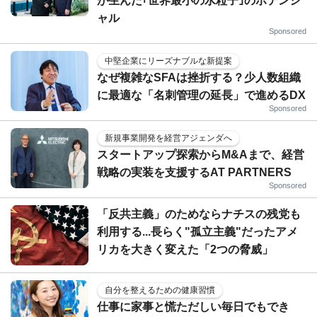
が生んだ｢世界最小の水粒子｣のポテンシ
ャル
Sponsored
中堅企業にリーズナブルな新提案
なぜ複雑なSFAは挫折する？少人数組織
に最適な「名刺管理の延長」で進めるDX
Sponsored
新規事業開発を経営アジェンダへ
スタートアップ探索からM&Aまで、経営
戦略の実装を支援するAT PARTNERS
Sponsored
「反共主義」のためならナチスの残党も
利用する...長らく"孤立主義"だったアメ
リカを大きく変えた「2つの脅威」
自分を整えるための健康習慣
仕事に家事と慌ただしい毎日でもでき