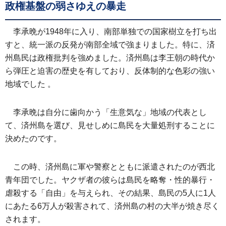
政権基盤の弱さゆえの暴走
李承晩が1948年に入り、南部単独での国家樹立を打ち出
すと、統一派の反発が南部全域で強まりました。特に、済
州島民は政権批判を強めました。済州島は李王朝の時代か
ら弾圧と迫害の歴史を有しており、反体制的な色彩の強い
地域でした 。
李承晩は自分に歯向かう「生意気な」地域の代表とし
て、済州島を選び、見せしめに島民を大量処刑することに
決めたのです。
この時、済州島に軍や警察とともに派遣されたのが西北
青年団でした。ヤクザ者の彼らは島民を略奪・性的暴行・
虐殺する「自由」を与えられ、その結果、島民の5人に1人
にあたる6万人が殺害されて、済州島の村の大半が焼き尽く
されます。