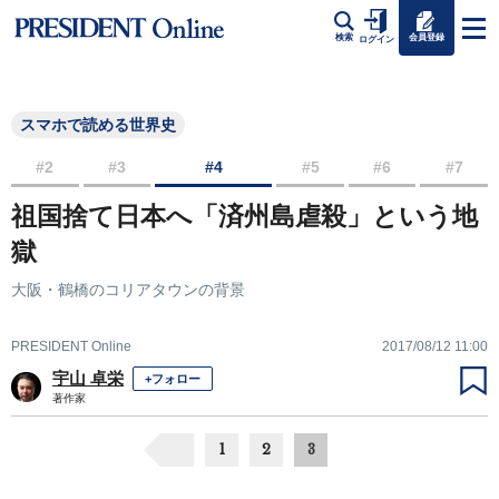
会員登録
検索
ログイン
スマホで読める世界史
#2
#3
#4
#5
#6
#7
祖国捨て日本へ「済州島虐殺」という地
獄
大阪・鶴橋のコリアタウンの背景
PRESIDENT Online
2017/08/12 11:00
宇山 卓栄
+フォロー
著作家
1
2
3