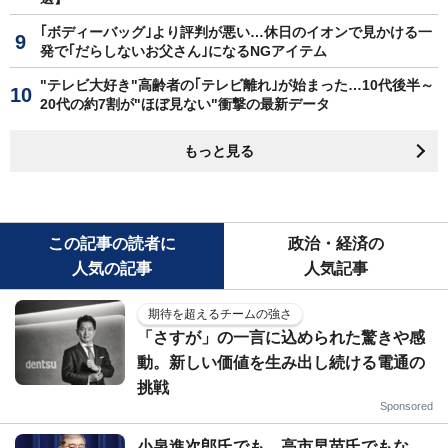
｢ボディーバッグ｣より評判が悪い…休日のイオンで見かける一
発で｢だらしないお父さん｣になるNGアイテム
"テレビ大好き"高齢者の｢テレビ離れ｣が始まった…10代後半～
20代の約7割が"ほぼ見ない"衝撃の最新データ
もっと見る
この記事の読者に
政治・経済の
人気の記事
人気記事
期待を超えるチームの強さ
「さすが」の一言に込められた驚きや感
動。新しい価値を生み出し続ける電通の
挑戦
Sponsored
小泉進次郎氏でも、高市早苗氏でもな