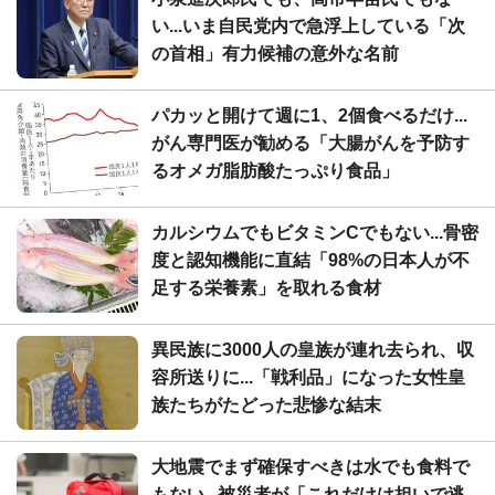
い...いま自民党内で急浮上している「次
の首相」有力候補の意外な名前
パカッと開けて週に1、2個食べるだけ...
がん専門医が勧める「大腸がんを予防す
るオメガ脂肪酸たっぷり食品」
カルシウムでもビタミンCでもない...骨密
度と認知機能に直結「98%の日本人が不
足する栄養素」を取れる食材
異民族に3000人の皇族が連れ去られ、収
容所送りに...「戦利品」になった女性皇
族たちがたどった悲惨な結末
大地震でまず確保すべきは水でも食料で
もない...被災者が「これだけは担いで逃