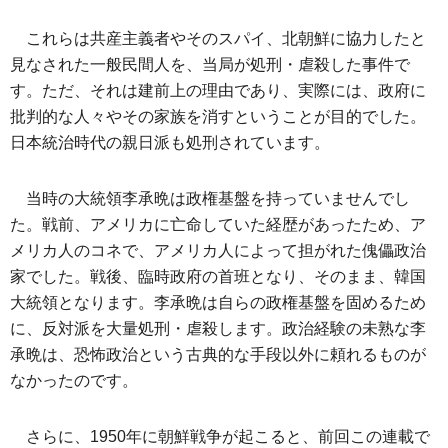
これらは共産主義者やそのスパイ、北朝鮮に協力したと
見なされた一般民間人を、当局が処刑・虐殺した事件で
す。ただ、それは建前上の理由であり、実際には、政府に
批判的な人々やその家族を消すということが目的でした。
日本統治時代の親日派も処刑されています。
当時の大統領李承晩は政権基盤を持っていませんでし
た。戦前、アメリカに亡命していた経歴があったため、ア
メリカ人のコネで、アメリカ人によって担がれた傀儡政治
家でした。戦後、臨時政府の首班となり、そのまま、韓国
大統領となります。李承晩は自らの政権基盤を固めるため
に、反対派を大量処刑・虐殺します。政治経験の未熟な李
承晩は、恐怖政治という古典的な手段以外に頼れるものが
なかったのです。
さらに、1950年に朝鮮戦争が起こると、前回この連載で