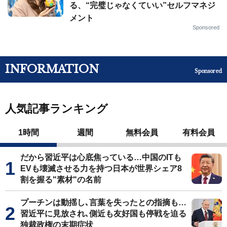
る、“完璧じゃなくていい”セルフマネジ
メント
Sponsored
INFORMATION
Sponsored
人気記事ランキング
1時間
週間
無料会員
有料会員
だから習近平は心底焦っている…中国のITも
EVも壊滅させる力を持つ日本が世界シェア8
割を握る"素材"の名前
プーチンは動揺し､言葉を失ったとの指摘も…
習近平に見放され､側近も友好国も停戦を迫る
独裁政権の末期症状