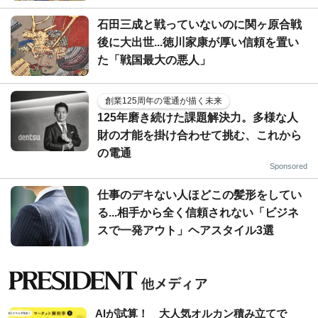
石田三成と戦っていないのに関ヶ原合戦
後に大出世...徳川家康が厚い信頼を置い
た「戦国最大の悪人」
創業125周年の電通が描く未来
125年磨き続けた課題解決力。多様な人
財の才能を掛け合わせて挑む、これから
の電通
Sponsored
仕事のデキない人ほどこの髪形をしてい
る...相手から全く信頼されない「ビジネ
スで一発アウト」ヘアスタイル3選
AIが試算！ 大人気オルカン積み立てで