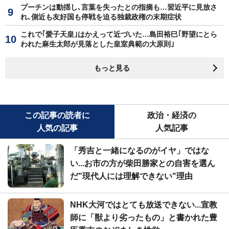
プーチンは動揺し､言葉を失ったとの指摘も…習近平に見放さ
れ､側近も友好国も停戦を迫る独裁政権の末期症状
これで｢愛子天皇｣はかえって近づいた…島田裕巳｢野望にとら
われた麻生太郎が見落とした皇室典範の大原則｣
もっと見る
この記事の読者に
政治・経済の
人気の記事
人気記事
「秀吉と一緒になるのがイヤ」ではな
い...お市の方が柴田勝家との自害を選ん
だ"現代人には理解できない"理由
NHK大河ではとても放送できない...宣教
師に「獣より劣ったもの」と書かれた豊