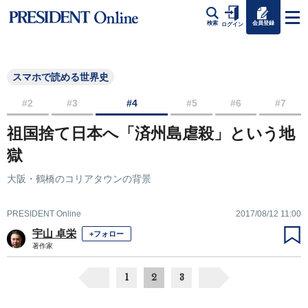
会員登録
検索
ログイン
スマホで読める世界史
#2
#3
#4
#5
#6
#7
祖国捨て日本へ「済州島虐殺」という地
獄
大阪・鶴橋のコリアタウンの背景
PRESIDENT Online
2017/08/12 11:00
宇山 卓栄
+フォロー
著作家
1
2
3