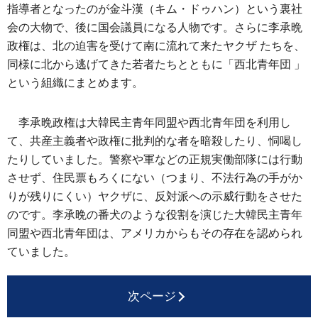
指導者となったのが金斗漢（キム・ドゥハン）という裏社
会の大物で、後に国会議員になる人物です。さらに李承晩
政権は、北の迫害を受けて南に流れて来たヤクザ たちを、
同様に北から逃げてきた若者たちとともに「西北青年団 」
という組織にまとめます。
李承晩政権は大韓民主青年同盟や西北青年団を利用し
て、共産主義者や政権に批判的な者を暗殺したり、恫喝し
たりしていました。警察や軍などの正規実働部隊には行動
させず、住民票もろくにない（つまり、不法行為の手がか
りが残りにくい）ヤクザに、反対派への示威行動をさせた
のです。李承晩の番犬のような役割を演じた大韓民主青年
同盟や西北青年団は、アメリカからもその存在を認められ
ていました。
次ページ