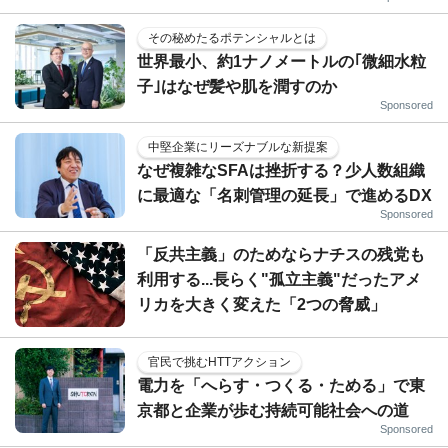
その秘めたるポテンシャルとは
世界最小、約1ナノメートルの｢微細水粒
子｣はなぜ髪や肌を潤すのか
Sponsored
中堅企業にリーズナブルな新提案
なぜ複雑なSFAは挫折する？少人数組織
に最適な「名刺管理の延長」で進めるDX
Sponsored
「反共主義」のためならナチスの残党も
利用する...長らく"孤立主義"だったアメ
リカを大きく変えた「2つの脅威」
官民で挑むHTTアクション
電力を「へらす・つくる・ためる」で東
京都と企業が歩む持続可能社会への道
Sponsored