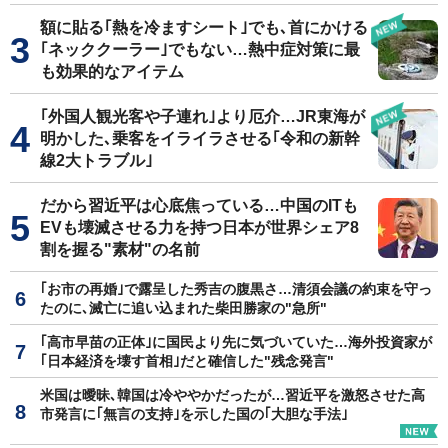
額に貼る｢熱を冷ますシート｣でも､首にかける
｢ネッククーラー｣でもない…熱中症対策に最
も効果的なアイテム
｢外国人観光客や子連れ｣より厄介…JR東海が
明かした､乗客をイライラさせる｢令和の新幹
線2大トラブル｣
だから習近平は心底焦っている…中国のITも
EVも壊滅させる力を持つ日本が世界シェア8
割を握る"素材"の名前
｢お市の再婚｣で露呈した秀吉の腹黒さ…清須会議の約束を守っ
たのに､滅亡に追い込まれた柴田勝家の"急所"
｢高市早苗の正体｣に国民より先に気づいていた…海外投資家が
｢日本経済を壊す首相｣だと確信した"残念発言"
米国は曖昧､韓国は冷ややかだったが…習近平を激怒させた高
市発言に｢無言の支持｣を示した国の｢大胆な手法｣