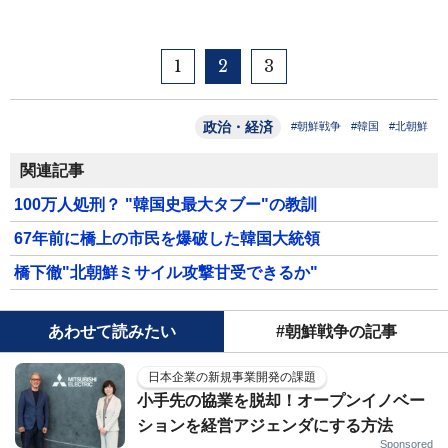
1
2
3
政治・経済
#朝鮮戦争
#韓国
#北朝鮮
関連記事
100万人処刑？ "韓国史最大タブー"の教訓
67年前に橋上の市民を爆破した韓国大統領
橋下徹"北朝鮮ミサイル攻撃甘受できるか"
あわせて読みたい
#朝鮮戦争の記事
日本企業の新規事業開発の課題
小手先の協業を脱却！オープンイノベー
ションを経営アジェンダにする方法
Sponsored