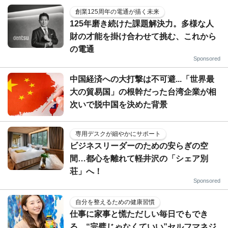
創業125周年の電通が描く未来
125年磨き続けた課題解決力。多様な人
財の才能を掛け合わせて挑む、これから
の電通
Sponsored
中国経済への大打撃は不可避...「世界最
大の貿易国」の根幹だった台湾企業が相
次いで脱中国を決めた背景
専用デスクが細やかにサポート
ビジネスリーダーのための安らぎの空
間…都心を離れて軽井沢の「シェア別
荘」へ！
Sponsored
自分を整えるための健康習慣
仕事に家事と慌ただしい毎日でもでき
る、“完璧じゃなくていい”セルフマネジ