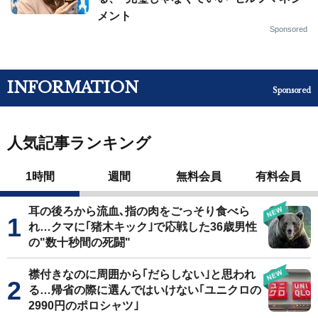
メント
Sponsored
INFORMATION
Sponsored
人気記事ランキング
1時間
週間
無料会員
有料会員
耳の後ろから流血､指の肉をごっそり食べら
れ…クマに｢猪木キック｣で応戦した36歳男性
の"数十秒間の死闘"
襟付きなのに周囲から｢だらしない｣と思われ
る…帰省の際に選んではいけない｢ユニクロの
2990円のポロシャツ｣