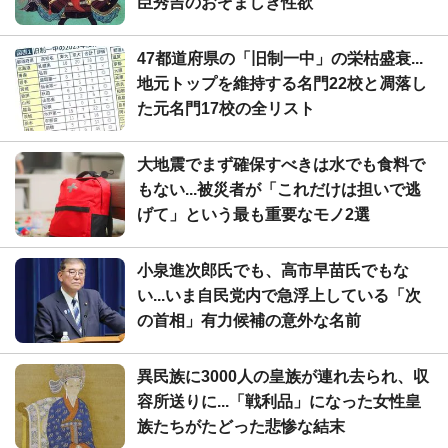
臣秀吉のおぞましき性欲
47都道府県の「旧制一中」の栄枯盛衰...
地元トップを維持する名門22校と凋落し
た元名門17校の全リスト
大地震でまず確保すべきは水でも食料で
もない...被災者が「これだけは担いで逃
げて」という最も重要なモノ2選
小泉進次郎氏でも、高市早苗氏でもな
い...いま自民党内で急浮上している「次
の首相」有力候補の意外な名前
異民族に3000人の皇族が連れ去られ、収
容所送りに...「戦利品」になった女性皇
族たちがたどった悲惨な結末