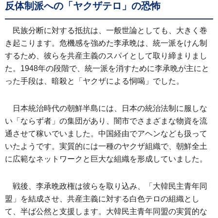
反体制派への「ヤクザテロ」の恐怖
民族分断に対する抵抗は、一般世論としても、大きく巻
き起こります。危機感を強めた李承晩は、統一派をけん制
するため、彼らを共産主義のスパイとして取り締まりまし
た。1948年の段階で、統一派を消すために李承晩が主にと
った手段は、暗殺と「ヤクザによる恫喝」でした。
日本統治時代の朝鮮半島には、日本の統治法制に服しな
い「ならず者」の集団があり、闇市でさまざまな物資を流
通させて稼いでいました。中国経由でアヘンなども扱って
いたようです。実質的には一種のヤクザ組織で、朝鮮全土
に広範なネットワークと巨大な組織を形成していました。
戦後、李承晩政権は彼らを取り込み、「大韓民主青年同
盟」を結成させ、共産主義に対する白色テロの組織とし
て、半ば公然と支援します。大韓民主青年同盟の実質的な