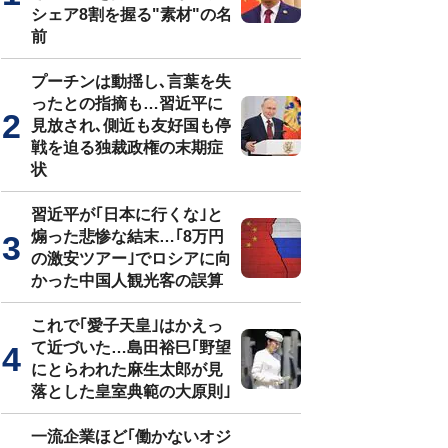
シェア8割を握る"素材"の名
前
プーチンは動揺し､言葉を失
ったとの指摘も…習近平に
見放され､側近も友好国も停
戦を迫る独裁政権の末期症
状
習近平が｢日本に行くな｣と
煽った悲惨な結末…｢8万円
の激安ツアー｣でロシアに向
かった中国人観光客の誤算
これで｢愛子天皇｣はかえっ
て近づいた…島田裕巳｢野望
にとらわれた麻生太郎が見
落とした皇室典範の大原則｣
一流企業ほど｢働かないオジ