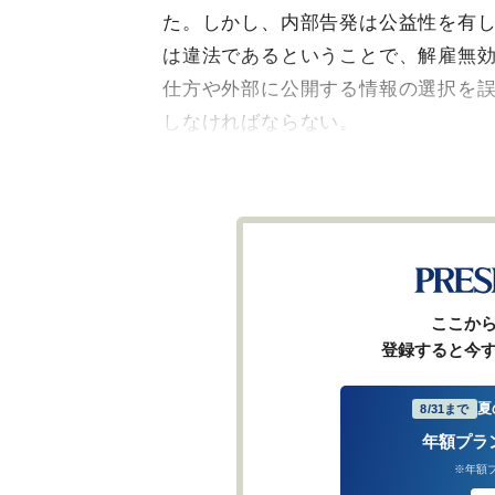
た。しかし、内部告発は公益性を有
は違法であるということで、解雇無
仕方や外部に公開する情報の選択を
しなければならない。
ここか
登録すると今
夏
8/31まで
年額プラ
※年額