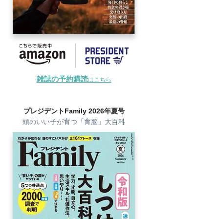
雑誌の予約購読
はこちら
プレジデントFamily 2026年夏号
頭のいい子が育つ「育脳」大百科