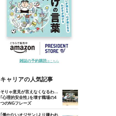
雑誌の予約購読
はこちら
キャリアの人気記事
そりゃ意見が言えなくなるわ…
｢心理的安全性｣を壊す職場の4
つのNGフレーズ
｢働かないオジサン｣より嫌われ