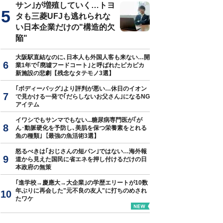
サン｣が増殖していく…トヨ
タも三菱UFJも逃れられな
い日本企業だけの"構造的欠
陥"
大阪駅直結なのに､日本人も外国人客も来ない…開
業1年で｢廃墟フードコート｣と呼ばれたピカピカ
新施設の悲劇【残念なタテモノ3選】
｢ボディーバッグ｣より評判が悪い…休日のイオン
で見かける一発で｢だらしないお父さん｣になるNG
アイテム
イワシでもサンマでもない...糖尿病専門医が｢が
ん･動脈硬化を予防し､美肌を保つ栄養素をとれる
魚の種類｣【最強の魚活術3選】
怒るべきは｢おじさんの短パン｣ではない…海外報
道から見えた国民に省エネを押し付けるだけの日
本政府の無策
｢進学校→慶應大→大企業｣の学歴エリートが10数
年ぶりに再会した"元不良の友人"に打ちのめされ
たワケ