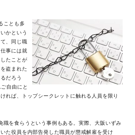
ることも多
ないかという
して、同じ職
う仕事には就
ンしたことが
術を盗まれた
あるだろう
んご自由にと
たければ、トップシークレットに触れる人員を限り
免職を食らうという事例もある。実際、大阪いずみ
ていた役員を内部告発した職員が懲戒解雇を受け