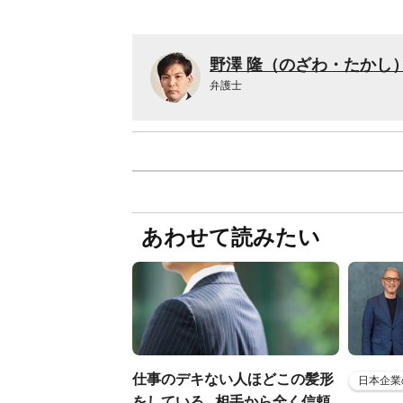
野澤 隆（のざわ・たかし
弁護士
あわせて読みたい
仕事のデキない人ほどこの髪形
日本企業
をしている...相手から全く信頼