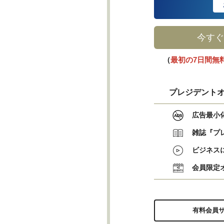
今すぐ
（
最初の7日間無
プレジデントオ
広告最小
雑誌『プ
ビジネス
会員限定
有料会員