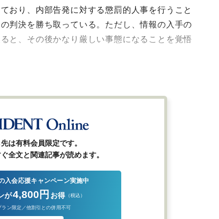
しており、内部告発に対する懲罰的人事を行うこと
効の判決を勝ち取っている。ただし、情報の入手の
誤ると、その後かなり厳しい事態になることを覚悟
ら先は有料会員限定です。
すぐ全文と関連記事が読めます。
の入会応援キャンペーン実施中
4,800円
ンが
お得
（税込）
プラン限定／他割引との併用不可