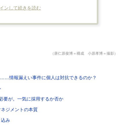
インして続きを読む
（唐仁原俊博＝構成 小原孝博＝撮影）
族……情報漏えい事件に個人は対抗できるのか？
ル
必要が。一気に採用するか否か
マネジメントの本質
き込み