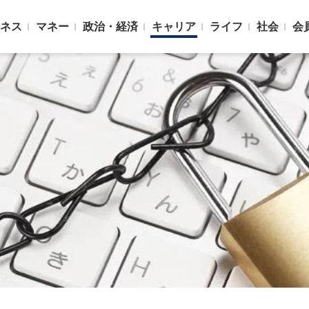
ネス
マネー
政治・経済
キャリア
ライフ
社会
会