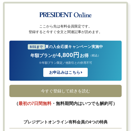
ここから先は有料会員限定です。
登録すると今すぐ全文と関連記事が読めます。
夏の入会応援キャンペーン実施中
8/31まで
4,800円
年額プランが
お得
（税込）
※年額プラン限定／他割引との併用不可
お申込みはこちら
今すぐ登録して続きを読む
（
最初の7日間無料
・無料期間内はいつでも解約可）
プレジデントオンライン有料会員の4つの特典