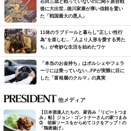
石田三成と戦っていないのに関ヶ原合戦
後に大出世...徳川家康が厚い信頼を置い
た「戦国最大の悪人」
11体のラブドールと暮らし"正しい性行
為"を楽しむ...「人より人形を愛する男た
ち」が奇妙な生活を始めたワケ
「本当のお金持ち」はポルシェやフェラ
ーリには乗っていない...FPが実際に目に
した「富裕層のクルマ」の真実
【日本酒達人たちの、家呑み「リピートつま
み」帖】ジョン・ゴントナーさんの家つまみ
➁ 胡麻ソースをからめてコクをアップ！の
「鶏唐揚げ」