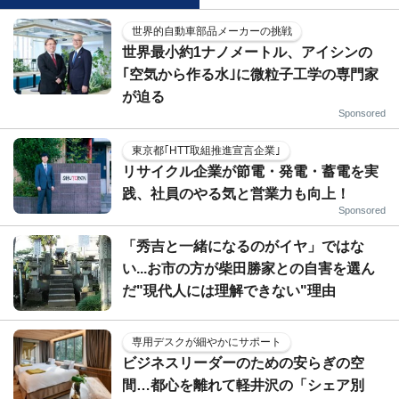
世界的自動車部品メーカーの挑戦
世界最小約1ナノメートル、アイシンの
｢空気から作る水｣に微粒子工学の専門家
が迫る
Sponsored
東京都｢HTT取組推進宣言企業｣
リサイクル企業が節電・発電・蓄電を実
践、社員のやる気と営業力も向上！
Sponsored
「秀吉と一緒になるのがイヤ」ではな
い...お市の方が柴田勝家との自害を選ん
だ"現代人には理解できない"理由
専用デスクが細やかにサポート
ビジネスリーダーのための安らぎの空
間…都心を離れて軽井沢の「シェア別