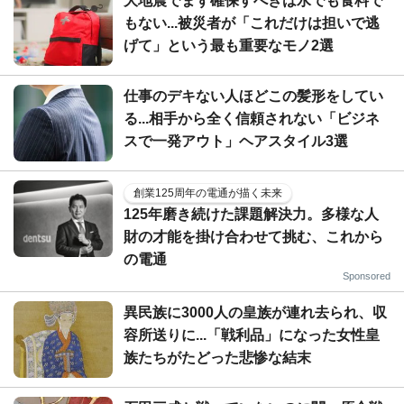
大地震でまず確保すべきは水でも食料で
もない...被災者が「これだけは担いで逃
げて」という最も重要なモノ2選
仕事のデキない人ほどこの髪形をしてい
る...相手から全く信頼されない「ビジネ
スで一発アウト」ヘアスタイル3選
創業125周年の電通が描く未来
125年磨き続けた課題解決力。多様な人
財の才能を掛け合わせて挑む、これから
の電通
Sponsored
異民族に3000人の皇族が連れ去られ、収
容所送りに...「戦利品」になった女性皇
族たちがたどった悲惨な結末