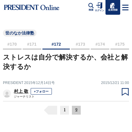
会員登録
検索
ログイン
世のなか法律塾
#170
#171
#172
#173
#174
#175
ストレスは自分で解決するか、会社と解
決するか
PRESIDENT 2015年12月14日号
2015/12/21 11:00
村上 敬
+フォロー
ジャーナリスト
1
2