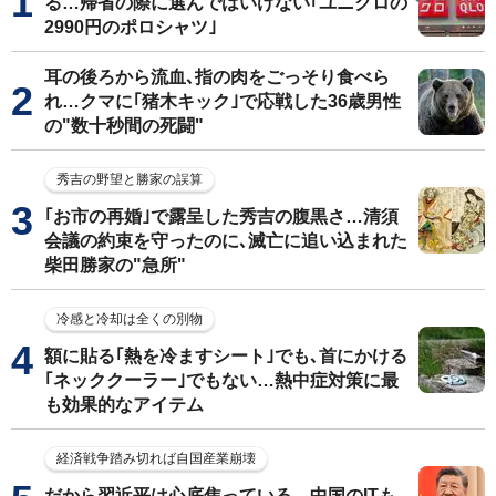
る…帰省の際に選んではいけない｢ユニクロの
2990円のポロシャツ｣
耳の後ろから流血､指の肉をごっそり食べら
れ…クマに｢猪木キック｣で応戦した36歳男性
の"数十秒間の死闘"
秀吉の野望と勝家の誤算
｢お市の再婚｣で露呈した秀吉の腹黒さ…清須
会議の約束を守ったのに､滅亡に追い込まれた
柴田勝家の"急所"
冷感と冷却は全くの別物
額に貼る｢熱を冷ますシート｣でも､首にかける
｢ネッククーラー｣でもない…熱中症対策に最
も効果的なアイテム
経済戦争踏み切れば自国産業崩壊
だから習近平は心底焦っている…中国のITも