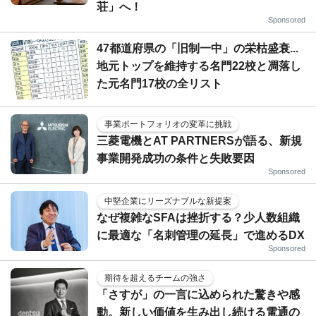
荘」へ！
Sponsored
47都道府県の「旧制一中」の栄枯盛衰...
地元トップを維持する名門22校と凋落し
た元名門17校の全リスト
事業ポートフォリオの変革に挑戦
三菱電機とAT PARTNERSが語る、新規
事業開発成功の条件と失敗要因
Sponsored
中堅企業にリーズナブルな新提案
なぜ複雑なSFAは挫折する？少人数組織
に最適な「名刺管理の延長」で進めるDX
Sponsored
期待を超えるチームの強さ
「さすが」の一言に込められた驚きや感
動。新しい価値を生み出し続ける電通の