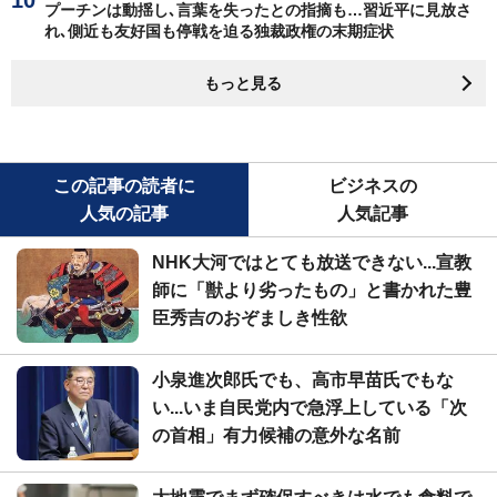
プーチンは動揺し､言葉を失ったとの指摘も…習近平に見放さ
れ､側近も友好国も停戦を迫る独裁政権の末期症状
もっと見る
この記事の読者に
ビジネスの
人気の記事
人気記事
NHK大河ではとても放送できない...宣教
師に「獣より劣ったもの」と書かれた豊
臣秀吉のおぞましき性欲
小泉進次郎氏でも、高市早苗氏でもな
い...いま自民党内で急浮上している「次
の首相」有力候補の意外な名前