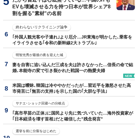
EVも壊滅させる力を持つ日本が世界シェア8
割を握る"素材"の名前
終わらないリクライニング論争
｢外国人観光客や子連れ｣より厄介…JR東海が明かした､乗客を
イライラさせる｢令和の新幹線2大トラブル｣
明智光秀が最後の夜を迎えた城
妻を自害に追い込んだ三成を夫は許さなかった…信長の命で結
婚､本能寺の変で引き裂かれた戦国一の熱愛夫婦
米国は曖昧､韓国は冷ややかだったが…習近平を激怒させた高
市発言に｢無言の支持｣を示した国の｢大胆な手法｣
サナエ･ショック回避への分岐点
｢高市早苗の正体｣に国民より先に気づいていた…海外投資家が
｢日本経済を壊す首相｣だと確信した"残念発言"
選挙を前に分裂をはじめた