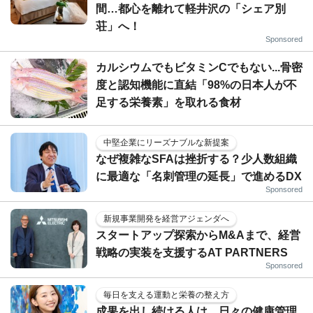
間…都心を離れて軽井沢の「シェア別
荘」へ！
Sponsored
カルシウムでもビタミンCでもない...骨密
度と認知機能に直結「98%の日本人が不
足する栄養素」を取れる食材
中堅企業にリーズナブルな新提案
なぜ複雑なSFAは挫折する？少人数組織
に最適な「名刺管理の延長」で進めるDX
Sponsored
新規事業開発を経営アジェンダへ
スタートアップ探索からM&Aまで、経営
戦略の実装を支援するAT PARTNERS
Sponsored
毎日を支える運動と栄養の整え方
成果を出し続ける人は、日々の健康管理