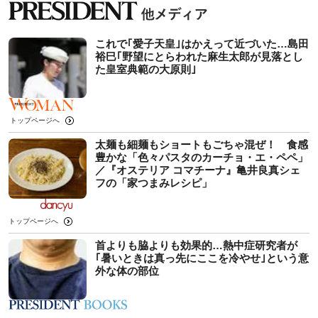
これで｢愛子天皇｣はかえって近づいた…島田
裕巳｢野望にとらわれた麻生太郎が見落とし
た皇室典範の大原則｣
トップページへ
太麺も細麺もショートもごちゃ混ぜ！ 食感
豊かな「色々パスタのカーチョ・エ・ペペ」
／『オステリア コマチーナ』亀井良真シェ
フの「家つまみレシピ」
トップページへ
首よりも脇よりも効果的…熱中症研究者が
｢暑いときは真っ先にここを冷やせ｣という意
外な体の部位