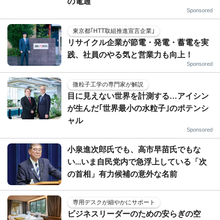
の電通
Sponsored
東京都｢HTT取組推進宣言企業｣
リサイクル企業が節電・発電・蓄電を実
践、社員のやる気と営業力も向上！
Sponsored
微粒子工学の専門家が解説
目に見えない世界を計測する…アイシン
が生んだ｢世界最小の水粒子｣のポテンシ
ャル
Sponsored
小泉進次郎氏でも、高市早苗氏でもな
い...いま自民党内で急浮上している「次
の首相」有力候補の意外な名前
専用デスクが細やかにサポート
ビジネスリーダーのための安らぎの空