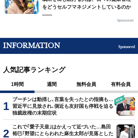
をどうセルフマネジメントしているのか
——
Sponsored
INFORMATION
Sponsored
人気記事ランキング
1時間
週間
無料会員
有料会員
プーチンは動揺し､言葉を失ったとの指摘も…
習近平に見放され､側近も友好国も停戦を迫る
独裁政権の末期症状
これで｢愛子天皇｣はかえって近づいた…島田
裕巳｢野望にとらわれた麻生太郎が見落とした