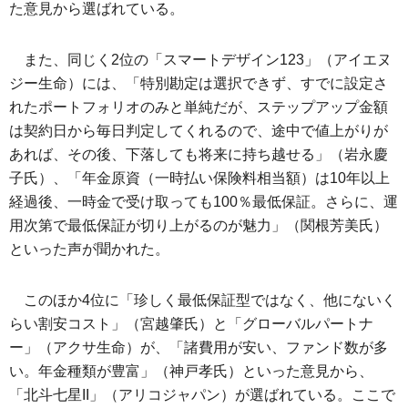
た意見から選ばれている。
また、同じく2位の「スマートデザイン123」（アイエヌ
ジー生命）には、「特別勘定は選択できず、すでに設定さ
れたポートフォリオのみと単純だが、ステップアップ金額
は契約日から毎日判定してくれるので、途中で値上がりが
あれば、その後、下落しても将来に持ち越せる」（岩永慶
子氏）、「年金原資（一時払い保険料相当額）は10年以上
経過後、一時金で受け取っても100％最低保証。さらに、運
用次第で最低保証が切り上がるのが魅力」（関根芳美氏）
といった声が聞かれた。
このほか4位に「珍しく最低保証型ではなく、他にないく
らい割安コスト」（宮越肇氏）と「グローバルパートナ
ー」（アクサ生命）が、「諸費用が安い、ファンド数が多
い。年金種類が豊富」（神戸孝氏）といった意見から、
「北斗七星II」（アリコジャパン）が選ばれている。ここで