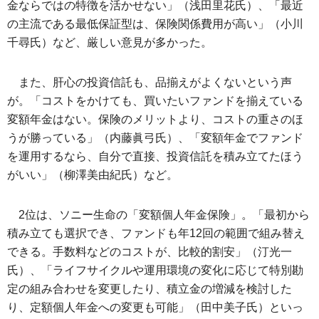
金ならではの特徴を活かせない」（浅田里花氏）、「最近
の主流である最低保証型は、保険関係費用が高い」（小川
千尋氏）など、厳しい意見が多かった。
また、肝心の投資信託も、品揃えがよくないという声
が。「コストをかけても、買いたいファンドを揃えている
変額年金はない。保険のメリットより、コストの重さのほ
うが勝っている」（内藤眞弓氏）、「変額年金でファンド
を運用するなら、自分で直接、投資信託を積み立てたほう
がいい」（柳澤美由紀氏）など。
2位は、ソニー生命の「変額個人年金保険」。「最初から
積み立ても選択でき、ファンドも年12回の範囲で組み替え
できる。手数料などのコストが、比較的割安」（汀光一
氏）、「ライフサイクルや運用環境の変化に応じて特別勘
定の組み合わせを変更したり、積立金の増減を検討した
り、定額個人年金への変更も可能」（田中美子氏）といっ