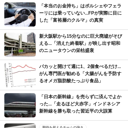
「本当のお金持ち」はポルシェやフェラ
ーリには乗っていない...FPが実際に目に
した「富裕層のクルマ」の真実
新大阪駅から15分なのに巨大廃墟がそび
える...「消えた終着駅」が映し出す昭和
のニュータウンの栄枯盛衰
パカッと開けて週に1、2個食べるだけ...
がん専門医が勧める「大腸がんを予防す
るオメガ脂肪酸たっぷり食品」
「日本の新幹線」を売らずに済んでよか
った...「走るほど大赤字」インドネシア
新幹線を勝ち取った習近平の大誤算
期待を超えるチームの強さ