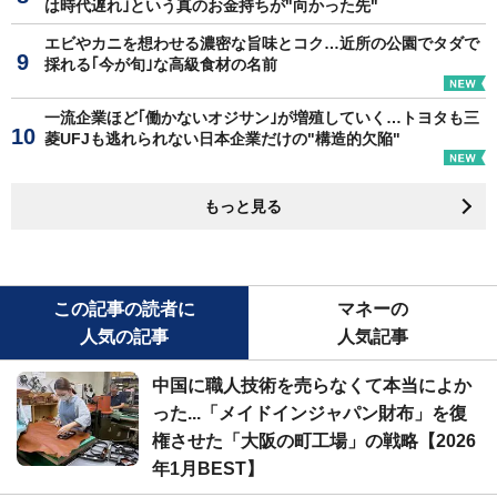
は時代遅れ｣という真のお金持ちが"向かった先"
エビやカニを想わせる濃密な旨味とコク…近所の公園でタダで
採れる｢今が旬｣な高級食材の名前
一流企業ほど｢働かないオジサン｣が増殖していく…トヨタも三
菱UFJも逃れられない日本企業だけの"構造的欠陥"
もっと見る
この記事の読者に
マネーの
人気の記事
人気記事
中国に職人技術を売らなくて本当によか
った...「メイドインジャパン財布」を復
権させた「大阪の町工場」の戦略【2026
年1月BEST】