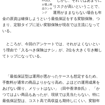
しかし、それではあまりに
FP20人
が選ぶ商
リスクが高いということで、
品ランキ
運用がままならない場合も年
ング
金の原資は確保しようという最低保証をする変額保険、つ
まり、定額タイプに近い変額保険が現在では主流になって
いる。
ところが、今回のアンケートでは、それがよくないとい
う理由で「入るべき保険はナシ」が、2位を大きく引き離し
てトップになっている。
「最低保証型は運用が悪かったケースも想定するため、
手数料が通常の商品よりかなり高め。よほどの運用成果を
あげない限り、メリットはない」（田中香津奈氏）、「か
つてはよい商品もあったが、現状では見当たらない。特に
最低保証型は、コスト高で高収益も期待しにくい。変額年