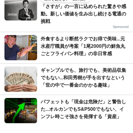
「さすが」の一言に込められた驚きや感
動。新しい価値を生み出し続ける電通の
挑戦
Sponsored
外食するより断然ラクでお得で美味...元
水産庁職員が考案「1尾2000円の鮮魚丸
ごとフライパン料理」の非日常感
ギャンブルでも、旅行でも、美術品収集
でもない...和田秀樹が手を出すなという
「世の中で一番金のかかる趣味」
バフェットも「現金は危険だ」と警告し
た...オルカンでもS&P500でもない、イ
ンフレ時こそ強さを発揮する「資産」