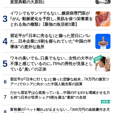
皇室典範の大原則｣
イワシでもサンマでもない...糖尿病専門医が
｢がん･動脈硬化を予防し､美肌を保つ栄養素を
とれる魚の種類｣【最強の魚活術3選】
習近平が｢日本に売るな｣と煽った翌日にバレ
た…日本企業に6割を握られていた"中国の半
導体"の意外な急所
ワキの臭いでも､口臭でもない…女性の大半が
不潔と感じているのに､75%の男性が見落とし
ている"臭い"の正体
習近平が｢日本に行くな｣と煽った悲惨な結末…｢8万円の激安ツ
アー｣でロシアに向かった中国人観光客の誤算
だから習近平は心底焦っている…中国のITもEVも壊滅させる力
を持つ日本が世界シェア8割を握る"素材"の名前
富裕層の｢ペット離れ｣が止まらない…｢300万円の血統書付き犬