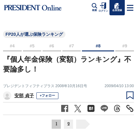
会員登録
検索
ログイン
FP20人が選ぶ保険ランキング
#4
#5
#6
#7
#8
#9
『個人年金保険（変額）ランキング』不
要論多し！
プレジデントフィフティプラス 2008年10月16日号
2009/04/10 13:00
安部 貞子
+フォロー
1
2