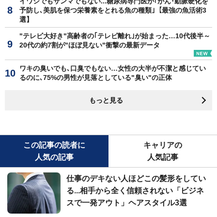
イワシでもサンマでもない...糖尿病専門医が｢がん･動脈硬化を
予防し､美肌を保つ栄養素をとれる魚の種類｣【最強の魚活術3
選】
"テレビ大好き"高齢者の｢テレビ離れ｣が始まった…10代後半～
20代の約7割が"ほぼ見ない"衝撃の最新データ
ワキの臭いでも､口臭でもない…女性の大半が不潔と感じてい
るのに､75%の男性が見落としている"臭い"の正体
もっと見る
この記事の読者に
キャリアの
人気の記事
人気記事
仕事のデキない人ほどこの髪形をしてい
る...相手から全く信頼されない「ビジネ
スで一発アウト」ヘアスタイル3選