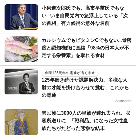
小泉進次郎氏でも、高市早苗氏でもな
い...いま自民党内で急浮上している「次
の首相」有力候補の意外な名前
カルシウムでもビタミンCでもない...骨密
度と認知機能に直結「98%の日本人が不
足する栄養素」を取れる食材
創業125周年の電通が描く未来
125年磨き続けた課題解決力。多様な人
財の才能を掛け合わせて挑む、これから
の電通
Sponsored
異民族に3000人の皇族が連れ去られ、収
容所送りに...「戦利品」になった女性皇
族たちがたどった悲惨な結末