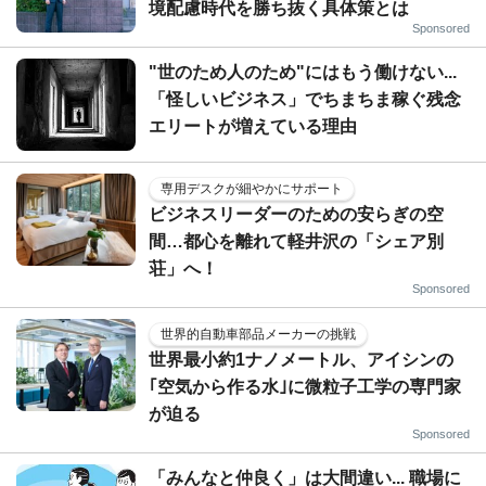
境配慮時代を勝ち抜く具体策とは
Sponsored
"世のため人のため"にはもう働けない...
「怪しいビジネス」でちまちま稼ぐ残念
エリートが増えている理由
専用デスクが細やかにサポート
ビジネスリーダーのための安らぎの空
間…都心を離れて軽井沢の「シェア別
荘」へ！
Sponsored
世界的自動車部品メーカーの挑戦
世界最小約1ナノメートル、アイシンの
｢空気から作る水｣に微粒子工学の専門家
が迫る
Sponsored
「みんなと仲良く」は大間違い... 職場に