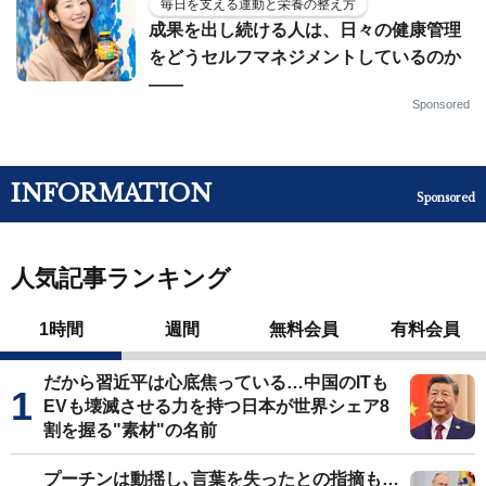
毎日を支える運動と栄養の整え方
成果を出し続ける人は、日々の健康管理
をどうセルフマネジメントしているのか
——
Sponsored
INFORMATION
Sponsored
人気記事ランキング
1時間
週間
無料会員
有料会員
だから習近平は心底焦っている…中国のITも
EVも壊滅させる力を持つ日本が世界シェア8
割を握る"素材"の名前
プーチンは動揺し､言葉を失ったとの指摘も…