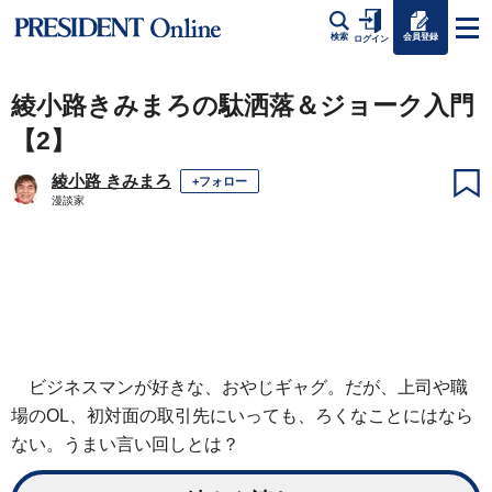
会員登録
検索
ログイン
綾小路きみまろの駄洒落＆ジョーク入門
【2】
綾小路 きみまろ
+フォロー
漫談家
ビジネスマンが好きな、おやじギャグ。だが、上司や職
場のOL、初対面の取引先にいっても、ろくなことにはなら
ない。うまい言い回しとは？