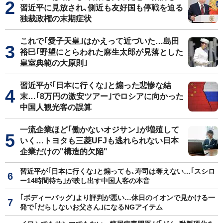
習近平に見放され､側近も友好国も停戦を迫る
独裁政権の末期症状
これで｢愛子天皇｣はかえって近づいた…島田
裕巳｢野望にとらわれた麻生太郎が見落とした
皇室典範の大原則｣
習近平が｢日本に行くな｣と煽った悲惨な結
末…｢8万円の激安ツアー｣でロシアに向かった
中国人観光客の誤算
一流企業ほど｢働かないオジサン｣が増殖して
いく…トヨタも三菱UFJも逃れられない日本
企業だけの"構造的欠陥"
習近平が｢日本に行くな｣と煽っても､寿司は奪えない…｢スシロ
ー14時間待ち｣が映し出す中国人客の本音
｢ボディーバッグ｣より評判が悪い…休日のイオンで見かける一
発で｢だらしないお父さん｣になるNGアイテム