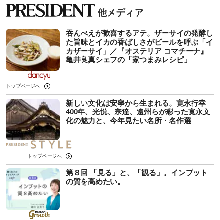
吞んべえが歓喜するアテ。ザーサイの発酵し
た旨味とイカの香ばしさがビールを呼ぶ「イ
カザーサイ」／『オステリア コマチーナ』
⻲井良真シェフの「家つまみレシピ」
トップページへ
新しい文化は安寧から生まれる。寛永行幸
400年、光悦、宗達、遠州らが彩った寛永文
化の魅力と、今年見たい名所・名作選
トップページへ
第８回 「見る」と、「観る」。インプット
の質を高めたい。