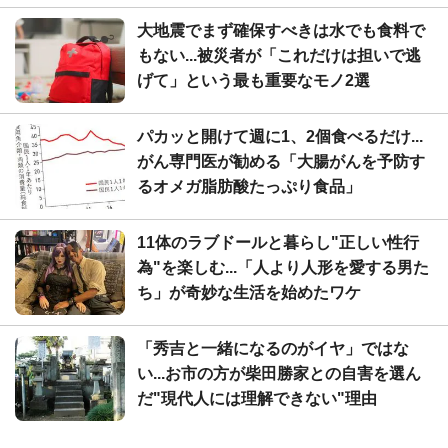
大地震でまず確保すべきは水でも食料で
もない...被災者が「これだけは担いで逃
げて」という最も重要なモノ2選
パカッと開けて週に1、2個食べるだけ...
がん専門医が勧める「大腸がんを予防す
るオメガ脂肪酸たっぷり食品」
11体のラブドールと暮らし"正しい性行
為"を楽しむ...「人より人形を愛する男た
ち」が奇妙な生活を始めたワケ
「秀吉と一緒になるのがイヤ」ではな
い...お市の方が柴田勝家との自害を選ん
だ"現代人には理解できない"理由