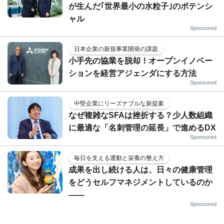
が生んだ｢世界最小の水粒子｣のポテンシ
ャル
Sponsored
日本企業の新規事業開発の課題
小手先の協業を脱却！オープンイノベー
ションを経営アジェンダにする方法
Sponsored
中堅企業にリーズナブルな新提案
なぜ複雑なSFAは挫折する？少人数組織
に最適な「名刺管理の延長」で進めるDX
Sponsored
毎日を支える運動と栄養の整え方
成果を出し続ける人は、日々の健康管理
をどうセルフマネジメントしているのか
——
Sponsored