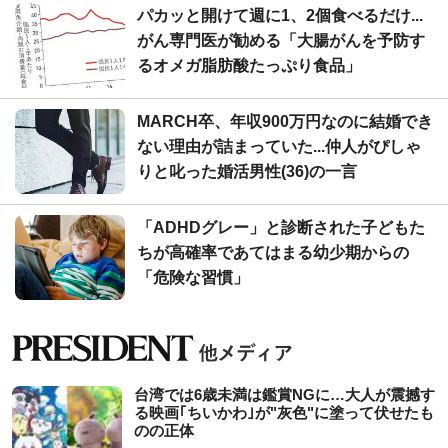
パカッと開けて週に1、2個食べるだけ...
がん専門医が勧める「大腸がんを予防す
るオメガ脂肪酸たっぷり食品」
MARCH卒、年収900万円なのに結婚でき
ない理由が詰まっていた...仲人がぴしゃ
りと叱った婚活男性(36)の一言
「ADHDグレー」と診断された子どもた
ちが高確率であてはまる幼少期からの
「危険な習慣」
台湾では6歳未満は鑑賞NGに…大人が震撼す
る映画｢ちいかわ｣が"灰色"に塗って伏せたも
のの正体