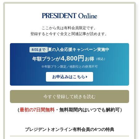
ここから先は有料会員限定です。
登録すると今すぐ全文と関連記事が読めます。
夏の入会応援キャンペーン実施中
8/31まで
4,800円
年額プランが
お得
（税込）
※年額プラン限定／他割引との併用不可
お申込みはこちら
今すぐ登録して続きを読む
（
最初の7日間無料
・無料期間内はいつでも解約可）
プレジデントオンライン有料会員の4つの特典