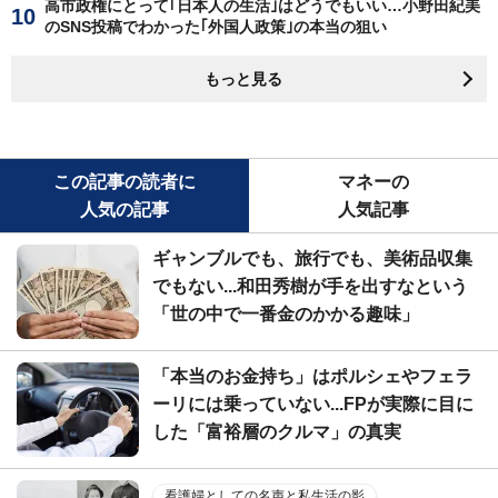
高市政権にとって｢日本人の生活｣はどうでもいい…小野田紀美
のSNS投稿でわかった｢外国人政策｣の本当の狙い
もっと見る
この記事の読者に
マネーの
人気の記事
人気記事
ギャンブルでも、旅行でも、美術品収集
でもない...和田秀樹が手を出すなという
「世の中で一番金のかかる趣味」
「本当のお金持ち」はポルシェやフェラ
ーリには乗っていない...FPが実際に目に
した「富裕層のクルマ」の真実
看護婦としての名声と私生活の影