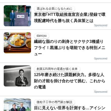
選ばれる企業になるために
東京都｢HTT取組推進宣言企業｣登録で環
境配慮時代を勝ち抜く具体策とは
Sponsored
dancyu
繊細な脂のりの刺身とサクサク3種盛り
フライ！黒瀬ぶりを堪能できる特別メニ
ュー
Sponsored
創業125周年の電通が描く未来
125年磨き続けた課題解決力。多様な人
財の才能を掛け合わせて挑む、これから
の電通
Sponsored
微粒子工学の専門家が解説
目に見えない世界を計測する…アイシン