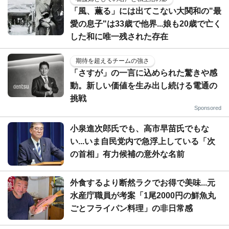
「風、薫る」には出てこない大関和の"最
愛の息子"は33歳で他界...娘も20歳で亡く
した和に唯一残された存在
期待を超えるチームの強さ
「さすが」の一言に込められた驚きや感
動。新しい価値を生み出し続ける電通の
挑戦
Sponsored
小泉進次郎氏でも、高市早苗氏でもな
い...いま自民党内で急浮上している「次
の首相」有力候補の意外な名前
外食するより断然ラクでお得で美味...元
水産庁職員が考案「1尾2000円の鮮魚丸
ごとフライパン料理」の非日常感