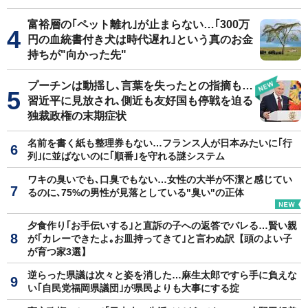
富裕層の｢ペット離れ｣が止まらない…｢300万
円の血統書付き犬は時代遅れ｣という真のお金
持ちが"向かった先"
プーチンは動揺し､言葉を失ったとの指摘も…
習近平に見放され､側近も友好国も停戦を迫る
独裁政権の末期症状
名前を書く紙も整理券もない…フランス人が日本みたいに｢行
列｣に並ばないのに｢順番｣を守れる謎システム
ワキの臭いでも､口臭でもない…女性の大半が不潔と感じてい
るのに､75%の男性が見落としている"臭い"の正体
夕食作り｢お手伝いする｣と直訴の子への返答でバレる…賢い親
が｢カレーできたよ｡お皿持ってきて｣と言わぬ訳【頭のよい子
が育つ家3選】
逆らった県議は次々と姿を消した…麻生太郎ですら手に負えな
い｢自民党福岡県議団｣が県民よりも大事にする掟