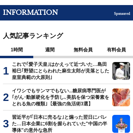
INFORMATION
Sponsored
人気記事ランキング
1時間
週間
無料会員
有料会員
これで｢愛子天皇｣はかえって近づいた…島田
裕巳｢野望にとらわれた麻生太郎が見落とした
皇室典範の大原則｣
イワシでもサンマでもない...糖尿病専門医が
｢がん･動脈硬化を予防し､美肌を保つ栄養素を
とれる魚の種類｣【最強の魚活術3選】
習近平が｢日本に売るな｣と煽った翌日にバレ
た…日本企業に6割を握られていた"中国の半
導体"の意外な急所