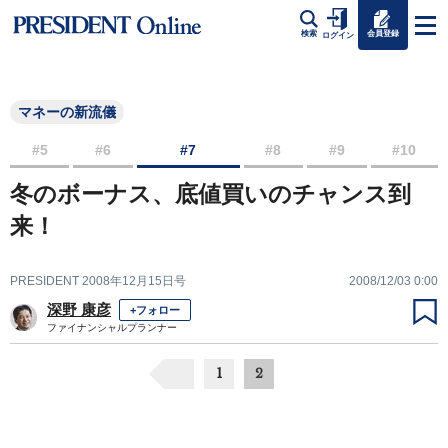
会員登録
検索
ログイン
マネーの新流儀
#5
#6
#7
#8
#9
#10
冬のボーナス、底値買いのチャンス到
来！
PRESIDENT 2008年12月15日号
2008/12/03 0:00
深野 康彦
+フォロー
ファイナンシャルプランナー
1
2