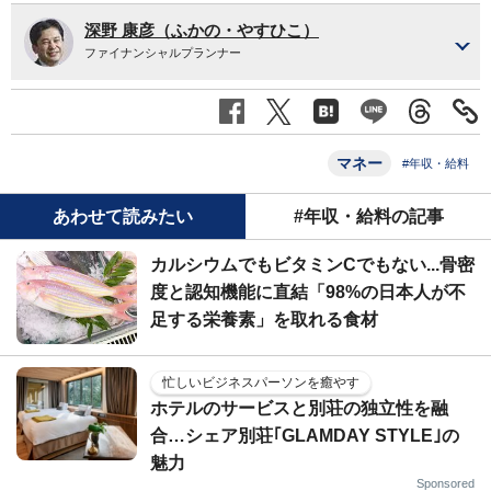
深野 康彦（ふかの・やすひこ）
ファイナンシャルプランナー
マネー
#年収・給料
あわせて読みたい
#年収・給料の記事
カルシウムでもビタミンCでもない...骨密
度と認知機能に直結「98%の日本人が不
足する栄養素」を取れる食材
忙しいビジネスパーソンを癒やす
ホテルのサービスと別荘の独立性を融
合…シェア別荘｢GLAMDAY STYLE｣の
魅力
Sponsored