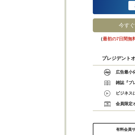
今すぐ
（
最初の7日間無
プレジデントオ
広告最小
雑誌『プ
ビジネス
会員限定
有料会員