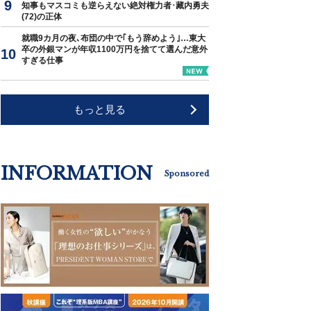
知事もマスコミも逆らえない絶対権力者･藏内勇夫
(72)の正体
就職9カ月の夜､布団の中で｢もう辞めよう｣…東大
卒の外銀マンが年収1100万円を捨てて選んだ意外
すぎる仕事
もっと見る
INFORMATION
Sponsored