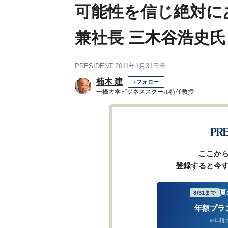
可能性を信じ絶対に
兼社長 三木谷浩史氏
PRESIDENT 2011年1月31日号
楠木 建
+フォロー
一橋大学ビジネススクール特任教授
ここか
登録すると今
夏
8/31まで
年額プラ
※年額