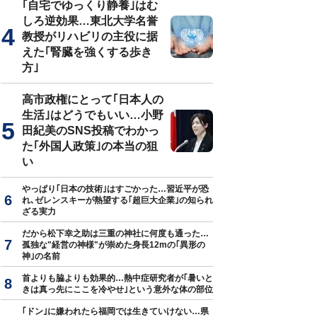
｢自宅でゆっくり静養｣はむ
しろ逆効果…東北大学名誉
教授がリハビリの主役に据
えた｢腎臓を強くする歩き
方｣
高市政権にとって｢日本人の
生活｣はどうでもいい…小野
田紀美のSNS投稿でわかっ
た｢外国人政策｣の本当の狙
い
やっぱり｢日本の技術｣はすごかった…習近平が恐
れ､ゼレンスキーが熱望する｢超巨大企業｣の知られ
ざる実力
だから松下幸之助は三重の神社に何度も通った…
孤独な"経営の神様"が崇めた身長12mの｢異形の
神｣の名前
首よりも脇よりも効果的…熱中症研究者が｢暑いと
きは真っ先にここを冷やせ｣という意外な体の部位
｢ドン｣に嫌われたら福岡では生きていけない…県