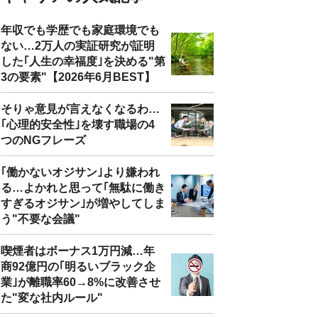
年収でも学歴でも家庭環境でも
ない…2万人の実証研究が証明
した｢人生の幸福度｣を決める"第
3の要素"【2026年6月BEST】
そりゃ意見が言えなくなるわ…
｢心理的安全性｣を壊す職場の4
つのNGフレーズ
｢働かないオジサン｣より嫌われ
る…よかれと思って｢無駄に働き
すぎるオジサン｣が増やしてしま
う"不要な会議"
喫煙者はボーナス1万円減…年
商92億円の｢明るいブラック企
業｣が離職率60→8%に改善させ
た"変な社内ルール"