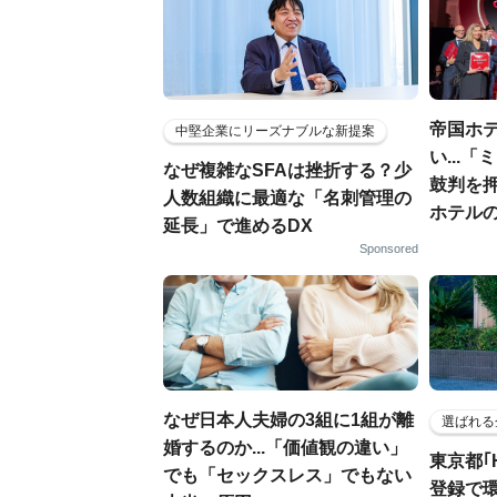
帝国ホ
中堅企業にリーズナブルな新提案
い...
なぜ複雑なSFAは挫折する？少
鼓判を
人数組織に最適な「名刺管理の
ホテル
延長」で進めるDX
Sponsored
なぜ日本人夫婦の3組に1組が離
選ばれる
婚するのか...「価値観の違い」
東京都｢
でも「セックスレス」でもない
登録で