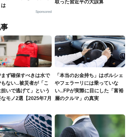
取った習近平の大誤算
とは
Sponsored
記事
でまず確保すべきは水で
「本当のお金持ち」はポルシェ
もない...被災者が「こ
やフェラーリには乗っていな
は担いで逃げて」という
い...FPが実際に目にした「富裕
なモノ2選【2025年7月
層のクルマ」の真実