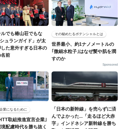
テルでも椿山荘でもな
その秘めたるポテンシャルとは
「ミシュランガイド」が太
世界最小、約1ナノメートルの
押した意外すぎる日本の
｢微細水粒子｣はなぜ髪や肌を潤
の名前
すのか
Sponsored
「日本の新幹線」を売らずに済
企業になるために
んでよかった...「走るほど大赤
HTT取組推進宣言企業｣
字」インドネシア新幹線を勝ち
環境配慮時代を勝ち抜く