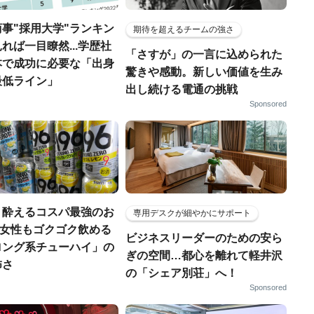
事"採用大学"ランキン
期待を超えるチームの強さ
れば一目瞭然...学歴社
「さすが」の一言に込められた
本で成功に必要な「出身
驚きや感動。新しい価値を生み
最低ライン」
出し続ける電通の挑戦
Sponsored
く酔えるコスパ最強のお
専用デスクが細やかにサポート
若い女性もゴクゴク飲める
ビジネスリーダーのための安ら
ロング系チューハイ」の
ぎの空間…都心を離れて軽井沢
怖さ
の「シェア別荘」へ！
Sponsored