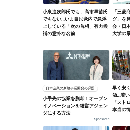
小泉進次郎氏でも、高市早苗氏
「三菱商
でもない...いま自民党内で急浮
グ」を見
上している「次の首相」有力候
会・日
補の意外な名前
大学の
早く安
日本企業の新規事業開発の課題
酒...
小手先の協業を脱却！オープン
「スト
イノベーションを経営アジェン
本当の
ダにする方法
Sponsored