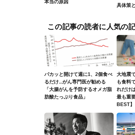
本当の原因
具体策
この記事の読者に人気の
パカッと開けて週に1、2個食べ
大地震
るだけ...がん専門医が勧める
も食料で
「大腸がんを予防するオメガ脂
れだけ
肪酸たっぷり食品」
最も重要
BEST】