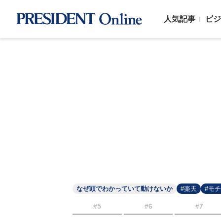
人気記事
ビジ
なぜ頭でわかっていて動けないか
#楽天
#モ
#5
#6
#7