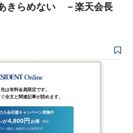
あきらめない －楽天会長
1
2
前ページ
ら先は有料会員限定です。
すぐ全文と関連記事が読めます。
の入会応援キャンペーン実施中
4,800円
ンが
お得
（税込）
プラン限定／他割引との併用不可