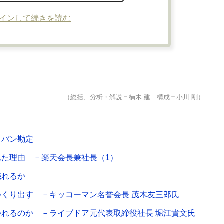
インして続きを読む
（総括、分析・解説＝楠木 建 構成＝小川 剛）
ロバン勘定
た理由 －楽天会長兼社長（1）
売れるか
くり出す －キッコーマン名誉会長 茂木友三郎氏
れるのか －ライブドア元代表取締役社長 堀江貴文氏