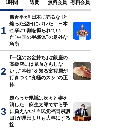
1時間
週間
無料会員
有料会員
習近平が｢日本に売るな｣と
煽った翌日にバレた…日本
企業に6割を握られてい
た"中国の半導体"の意外な
急所
｢一流のお金持ち｣は銀座の
高級店には見向きもしな
い…"本物"を知る富裕層が
行きつく"究極のスシ"の正
体
逆らった県議は次々と姿を
消した…麻生太郎ですら手
に負えない｢自民党福岡県議
団｣が県民よりも大事にする
掟