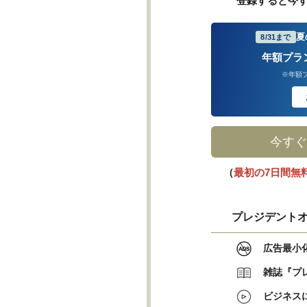
登録すると今
夏
8/31まで
年額プラ
※年額
今すぐ
（
最初の7日間無
プレジデントオ
広告最小
雑誌『プ
ビジネス