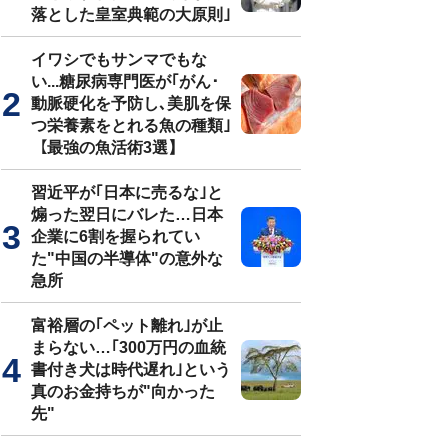
落とした皇室典範の大原則｣
イワシでもサンマでもな
い...糖尿病専門医が｢がん･
動脈硬化を予防し､美肌を保
つ栄養素をとれる魚の種類｣
【最強の魚活術3選】
習近平が｢日本に売るな｣と
煽った翌日にバレた…日本
企業に6割を握られてい
た"中国の半導体"の意外な
急所
富裕層の｢ペット離れ｣が止
まらない…｢300万円の血統
書付き犬は時代遅れ｣という
真のお金持ちが"向かった
先"