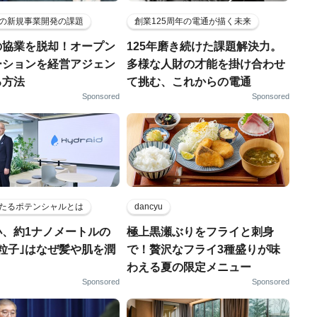
の新規事業開発の課題
創業125周年の電通が描く未来
の協業を脱却！オープン
125年磨き続けた課題解決力。
ーションを経営アジェン
多様な人財の才能を掛け合わせ
る方法
て挑む、これからの電通
Sponsored
Sponsored
たるポテンシャルとは
dancyu
小、約1ナノメートルの
極上黒瀬ぶりをフライと刺身
粒子｣はなぜ髪や肌を潤
で！贅沢なフライ3種盛りが味
わえる夏の限定メニュー
Sponsored
Sponsored