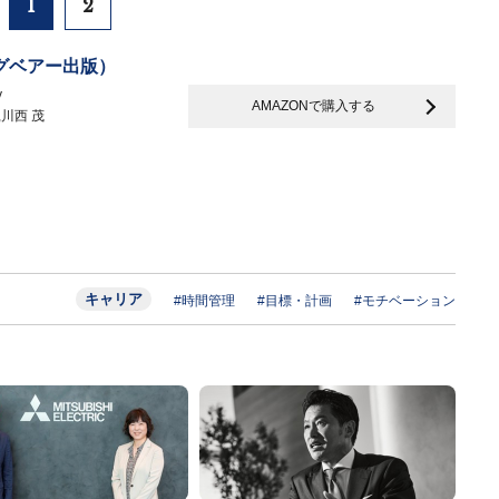
1
2
グベアー出版）
y
AMAZONで購入する
川西 茂
キャリア
#時間管理
#目標・計画
#モチベーション