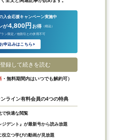
すぐ全文と関連記事が読めます。
の入会応援キャンペーン実施中
4,800円
ンが
お得
（税込）
プラン限定／他割引との併用不可
お申込みはこちら
登録して続きを読む
料
・無料期間内はいつでも解約可）
ンライン有料会員の4つの特典
化で快適な閲覧
レジデント』が最新号から読み放題
に役立つ学びの動画が見放題