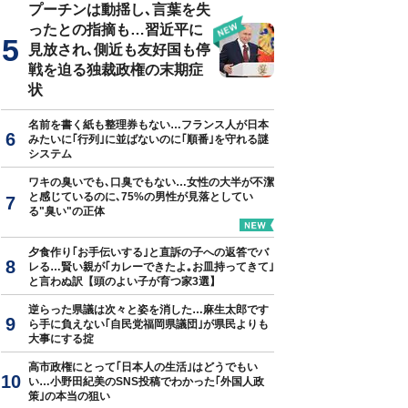
プーチンは動揺し､言葉を失
ったとの指摘も…習近平に
見放され､側近も友好国も停
戦を迫る独裁政権の末期症
状
名前を書く紙も整理券もない…フランス人が日本
みたいに｢行列｣に並ばないのに｢順番｣を守れる謎
システム
ワキの臭いでも､口臭でもない…女性の大半が不潔
と感じているのに､75%の男性が見落としてい
る"臭い"の正体
夕食作り｢お手伝いする｣と直訴の子への返答でバ
レる…賢い親が｢カレーできたよ｡お皿持ってきて｣
と言わぬ訳【頭のよい子が育つ家3選】
逆らった県議は次々と姿を消した…麻生太郎です
ら手に負えない｢自民党福岡県議団｣が県民よりも
大事にする掟
高市政権にとって｢日本人の生活｣はどうでもい
い…小野田紀美のSNS投稿でわかった｢外国人政
策｣の本当の狙い