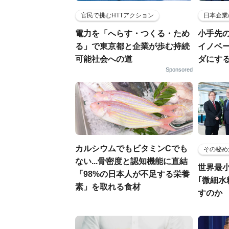
官民で挑むHTTアクション
日本企業
電力を「へらす・つくる・ため
小手先
る」で東京都と企業が歩む持続
イノベ
可能社会への道
ダにす
Sponsored
カルシウムでもビタミンCでも
その秘め
ない...骨密度と認知機能に直結
世界最
「98%の日本人が不足する栄養
｢微細水
素」を取れる食材
すのか