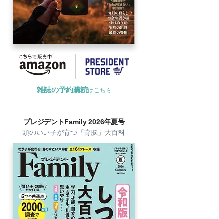
雑誌の予約購読
はこちら
プレジデントFamily 2026年夏号
頭のいい子が育つ「育脳」大百科