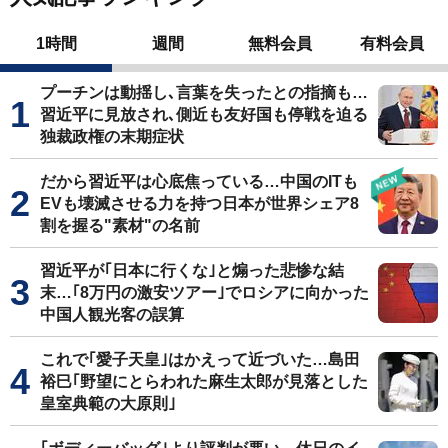
1時間
週間
無料会員
有料会員
プーチンは動揺し､言葉を失ったとの指摘も…
習近平に見放され､側近も友好国も停戦を迫る
独裁政権の末期症状
だから習近平は心底焦っている…中国のITも
EVも壊滅させる力を持つ日本が世界シェア8
割を握る"素材"の名前
習近平が｢日本に行くな｣と煽った悲惨な結
末…｢8万円の激安ツアー｣でロシアに向かった
中国人観光客の誤算
これで｢愛子天皇｣はかえって近づいた…島田
裕巳｢野望にとらわれた麻生太郎が見落とした
皇室典範の大原則｣