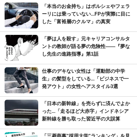
「本当のお金持ち」はポルシェやフェラ
ーリには乗っていない...FPが実際に目に
した「富裕層のクルマ」の真実
「夢は人を殺す」元キャリアコンサルタ
ントの教師が語る夢の危険性――『夢な
し先生の進路指導』第1話
仕事のデキない女性は「運動部の中学
生」の髪型をしている...「ビジネスで一
発アウト」の女性ヘアスタイル3選
「日本の新幹線」を売らずに済んでよか
った...「走るほど大赤字」インドネシア
新幹線を勝ち取った習近平の大誤算
「三菱商事"採用大学"ランキング」を見