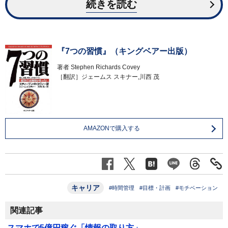
続きを読む
『7つの習慣』（キングベアー出版）
著者
Stephen Richards Covey
［翻訳］ジェームス スキナー,川西 茂
AMAZONで購入する
キャリア
#時間管理
#目標・計画
#モチベーション
関連記事
スマホで5億円稼ぐ「情報の取り方」