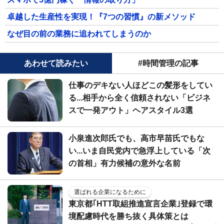
卓越した生産性を実現！『7つの習慣』の新メソッド
なぜ目の前の業務に追われてしまうのか
あわせて読みたい
#時間管理の記事
仕事のデキない人ほどこの髪形をしてい
る...相手から全く信頼されない「ビジネ
スで一発アウト」ヘアスタイル3選
小泉進次郎氏でも、高市早苗氏でもな
い...いま自民党内で急浮上している「次
の首相」有力候補の意外な名前
選ばれる企業になるために
東京都｢HTT取組推進宣言企業｣登録で環
境配慮時代を勝ち抜く具体策とは