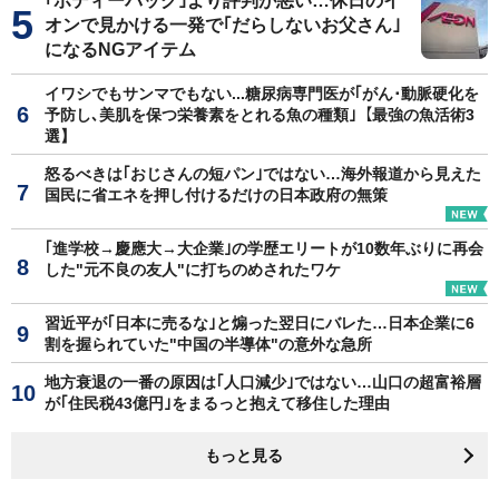
｢ボディーバッグ｣より評判が悪い…休日のイ
オンで見かける一発で｢だらしないお父さん｣
になるNGアイテム
イワシでもサンマでもない...糖尿病専門医が｢がん･動脈硬化を
予防し､美肌を保つ栄養素をとれる魚の種類｣【最強の魚活術3
選】
怒るべきは｢おじさんの短パン｣ではない…海外報道から見えた
国民に省エネを押し付けるだけの日本政府の無策
｢進学校→慶應大→大企業｣の学歴エリートが10数年ぶりに再会
した"元不良の友人"に打ちのめされたワケ
習近平が｢日本に売るな｣と煽った翌日にバレた…日本企業に6
割を握られていた"中国の半導体"の意外な急所
地方衰退の一番の原因は｢人口減少｣ではない…山口の超富裕層
が｢住民税43億円｣をまるっと抱えて移住した理由
もっと見る