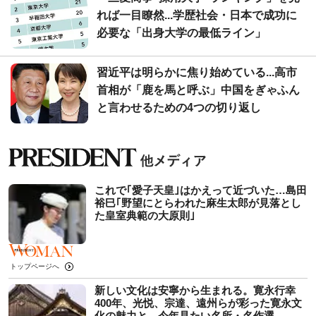
れば一目瞭然...学歴社会・日本で成功に
必要な「出身大学の最低ライン」
習近平は明らかに焦り始めている...高市
首相が「鹿を馬と呼ぶ」中国をぎゃふん
と言わせるための4つの切り返し
これで｢愛子天皇｣はかえって近づいた…島田
裕巳｢野望にとらわれた麻生太郎が見落とし
た皇室典範の大原則｣
トップページへ
新しい文化は安寧から生まれる。寛永行幸
400年、光悦、宗達、遠州らが彩った寛永文
化の魅力と、今年見たい名所・名作選