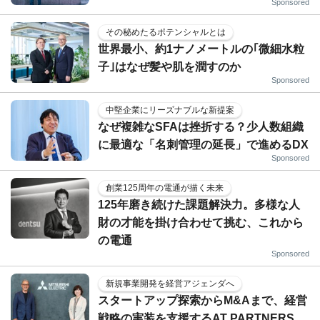
Sponsored
その秘めたるポテンシャルとは
世界最小、約1ナノメートルの｢微細水粒
子｣はなぜ髪や肌を潤すのか
Sponsored
中堅企業にリーズナブルな新提案
なぜ複雑なSFAは挫折する？少人数組織
に最適な「名刺管理の延長」で進めるDX
Sponsored
創業125周年の電通が描く未来
125年磨き続けた課題解決力。多様な人
財の才能を掛け合わせて挑む、これから
の電通
Sponsored
新規事業開発を経営アジェンダへ
スタートアップ探索からM&Aまで、経営
戦略の実装を支援するAT PARTNERS