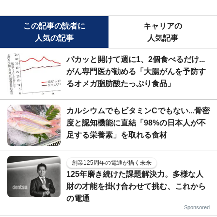
この記事の読者に
キャリアの
人気の記事
人気記事
パカッと開けて週に1、2個食べるだけ...
がん専門医が勧める「大腸がんを予防す
るオメガ脂肪酸たっぷり食品」
カルシウムでもビタミンCでもない...骨密
度と認知機能に直結「98%の日本人が不
足する栄養素」を取れる食材
創業125周年の電通が描く未来
125年磨き続けた課題解決力。多様な人
財の才能を掛け合わせて挑む、これから
の電通
Sponsored