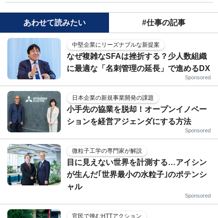
あわせて読みたい
#仕事の記事
中堅企業にリーズナブルな新提案
なぜ複雑なSFAは挫折する？少人数組織
に最適な「名刺管理の延長」で進めるDX
Sponsored
日本企業の新規事業開発の課題
小手先の協業を脱却！オープンイノベー
ションを経営アジェンダにする方法
Sponsored
微粒子工学の専門家が解説
目に見えない世界を計測する…アイシン
が生んだ｢世界最小の水粒子｣のポテンシ
ャル
Sponsored
官民で挑むHTTアクション