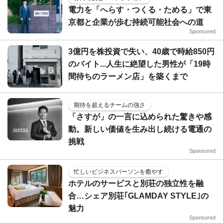
電力を「へらす・つくる・ためる」で東
京都と企業が歩む持続可能社会への道
Sponsored
3億円を株投資で失い、40歳で時給850円
のバイト...人生に絶望した男性が「19時
間待ちのラーメン店」を築くまで
期待を超えるチームの強さ
「さすが」の一言に込められた驚きや感
動。新しい価値を生み出し続ける電通の
挑戦
Sponsored
忙しいビジネスパーソンを癒やす
ホテルのサービスと別荘の独立性を融
合…シェア別荘｢GLAMDAY STYLE｣の
魅力
Sponsored