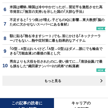
米国は曖昧､韓国は冷ややかだったが…習近平を激怒させた高
市発言に｢無言の支持｣を示した国の｢大胆な手法｣
不足すると｢うつ病｣が増え､子どものIQに影響…東大教授｢脳の
ために欠かせないスーパーにある食材｣
額に貼る｢熱を冷ますシート｣でも､首にかける｢ネッククーラ
ー｣でもない…熱中症対策に最も効果的なアイテム
｢O型→A型｣はいいけど､｢A型→O型｣はダメ…誰にでも輸血で
きる｢万能血液｣の最後の落とし穴
秀吉よりも大役を任されたのに､使い捨てに…｢清須会議｣で最
も損をした"織田家ナンバー2の武将"の転落劇
もっと見る
この記事の読者に
キャリアの