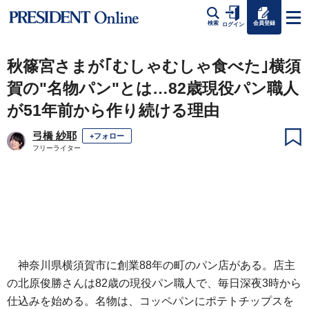
会員登録
検索
ログイン
秋篠宮さまが｢むしゃむしゃ食べた｣横須
賀の"名物パン"とは…82歳現役パン職人
が51年前から作り続ける理由
弓橋 紗耶
+フォロー
フリーライター
神奈川県横須賀市に創業88年の町のパン店がある。店主
の北原俊勝さんは82歳の現役パン職人で、毎日深夜3時から
仕込みを始める。名物は、コッペパンにポテトチップスを