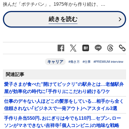
挟んだ「ポテチパン」。1975年から作り続け、…
続きを読む
キャリア
#働き方
#仕事
#PREMIUM interview
関連記事
愛子さまが食べた"開けてビックリ"の駅弁とは…老舗駅弁
屋が効率化の時代に｢手作り｣にこだわり続けるワケ
仕事のデキない人ほどこの髪形をしている…相手から全く
信頼されない｢ビジネスで一発アウト｣ヘアスタイル3選
手作り弁当550円､おにぎりは今でも110円…セブン､ロー
ソンがマネできない吉祥寺｢個人コンビニ｣の地味な戦略