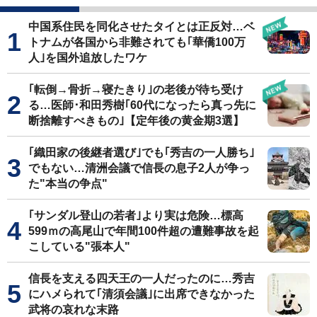
中国系住民を同化させたタイとは正反対…ベ
トナムが各国から非難されても｢華僑100万
人｣を国外追放したワケ
｢転倒→骨折→寝たきり｣の老後が待ち受け
る…医師･和田秀樹｢60代になったら真っ先に
断捨離すべきもの｣【定年後の黄金期3選】
｢織田家の後継者選び｣でも｢秀吉の一人勝ち｣
でもない…清洲会議で信長の息子2人が争っ
た"本当の争点"
｢サンダル登山の若者｣より実は危険…標高
599ｍの高尾山で年間100件超の遭難事故を起
こしている"張本人"
信長を支える四天王の一人だったのに…秀吉
にハメられて｢清須会議｣に出席できなかった
武将の哀れな末路