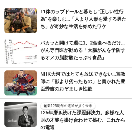
11体のラブドールと暮らし"正しい性行
為"を楽しむ...「人より人形を愛する男た
ち」が奇妙な生活を始めたワケ
パカッと開けて週に1、2個食べるだけ...
がん専門医が勧める「大腸がんを予防す
るオメガ脂肪酸たっぷり食品」
NHK大河ではとても放送できない...宣教
師に「獣より劣ったもの」と書かれた豊
臣秀吉のおぞましき性欲
創業125周年の電通が描く未来
125年磨き続けた課題解決力。多様な人
財の才能を掛け合わせて挑む、これから
の電通