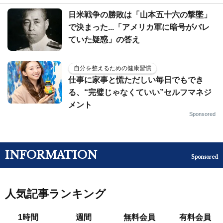
日米戦争の勝敗は「山本五十六の撃墜」
で決まった...「アメリカ軍に暗号がバレ
ていた疑惑」の答え
自分を整えるための健康習慣
仕事に家事と慌ただしい毎日でもでき
る、“完璧じゃなくていい”セルフマネジ
メント
Sponsored
INFORMATION
Sponsored
人気記事ランキング
1時間
週間
無料会員
有料会員