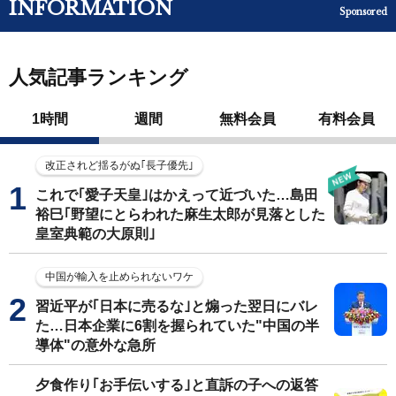
INFORMATION
Sponsored
人気記事ランキング
1時間
週間
無料会員
有料会員
改正されど揺るがぬ｢長子優先｣
これで｢愛子天皇｣はかえって近づいた…島田
裕巳｢野望にとらわれた麻生太郎が見落とした
皇室典範の大原則｣
中国が輸入を止められないワケ
習近平が｢日本に売るな｣と煽った翌日にバレ
た…日本企業に6割を握られていた"中国の半
導体"の意外な急所
夕食作り｢お手伝いする｣と直訴の子への返答