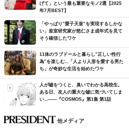
げて」という最も重要なモノ2選【2025
年7月BEST】
「やっぱり"愛子天皇"を実現するしかな
い」皇室研究家が悠仁さま成年式を見て
そう確信したワケ
11体のラブドールと暮らし"正しい性行
為"を楽しむ...「人より人形を愛する男た
ち」が奇妙な生活を始めたワケ
人が嘘をつくと、臭いでわかる高校生。
ある日、友人の重大な嘘に気づいてしま
い...――『COSMOS』第1集 第1話