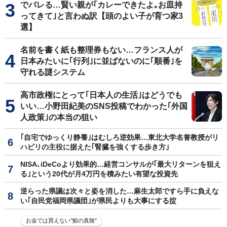
でバレる…賢い親が｢カレーできたよ｡お皿持
ってきて｣と言わぬ訳【頭のよい子が育つ家3
選】
名前を書く紙も整理券もない…フランス人が
日本みたいに｢行列｣に並ばないのに｢順番｣を
守れる謎システム
高市政権にとって｢日本人の生活｣はどうでも
いい…小野田紀美のSNS投稿でわかった｢外国
人政策｣の本当の狙い
｢自宅でゆっくり静養｣はむしろ逆効果…東北大学名誉教授がリ
ハビリの主役に据えた｢腎臓を強くする歩き方｣
NISA､iDeCoより効果的…経営コンサルが｢最大リターンを狙え
る｣という20代が月4万円を積みたい有望な投資先
逆らった県議は次々と姿を消した…麻生太郎ですら手に負えな
い｢自民党福岡県議団｣が県民よりも大事にする掟
お金では買えない"鮨の真髄"