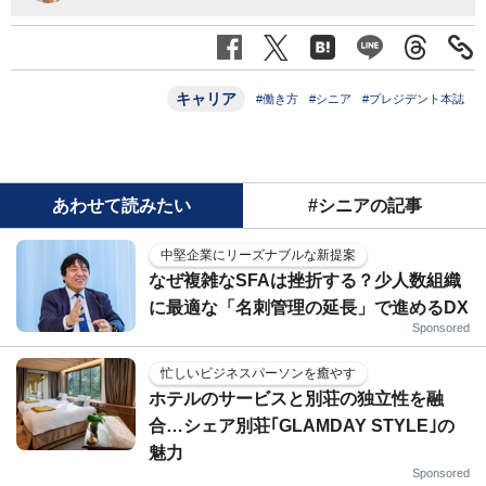
キャリア
#働き方
#シニア
#プレジデント本誌
あわせて読みたい
#シニアの記事
中堅企業にリーズナブルな新提案
なぜ複雑なSFAは挫折する？少人数組織
に最適な「名刺管理の延長」で進めるDX
Sponsored
忙しいビジネスパーソンを癒やす
ホテルのサービスと別荘の独立性を融
合…シェア別荘｢GLAMDAY STYLE｣の
魅力
Sponsored