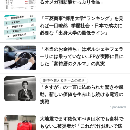
るオメガ脂肪酸たっぷり食品」
「三菱商事"採用大学"ランキング」を見
れば一目瞭然...学歴社会・日本で成功に
必要な「出身大学の最低ライン」
「本当のお金持ち」はポルシェやフェラ
ーリには乗っていない...FPが実際に目に
した「富裕層のクルマ」の真実
期待を超えるチームの強さ
「さすが」の一言に込められた驚きや感
動。新しい価値を生み出し続ける電通の
挑戦
Sponsored
大地震でまず確保すべきは水でも食料で
もない...被災者が「これだけは担いで逃