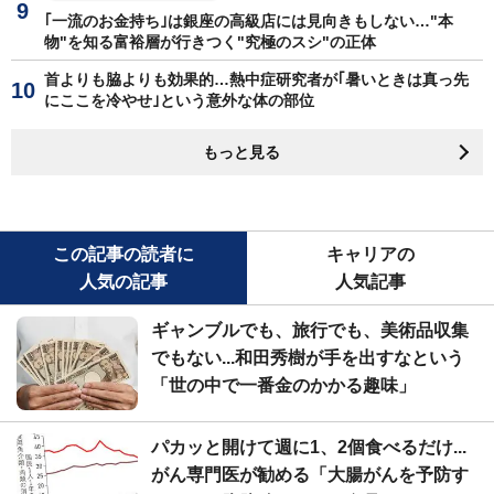
｢一流のお金持ち｣は銀座の高級店には見向きもしない…"本
物"を知る富裕層が行きつく"究極のスシ"の正体
首よりも脇よりも効果的…熱中症研究者が｢暑いときは真っ先
にここを冷やせ｣という意外な体の部位
もっと見る
この記事の読者に
キャリアの
人気の記事
人気記事
ギャンブルでも、旅行でも、美術品収集
でもない...和田秀樹が手を出すなという
「世の中で一番金のかかる趣味」
パカッと開けて週に1、2個食べるだけ...
がん専門医が勧める「大腸がんを予防す