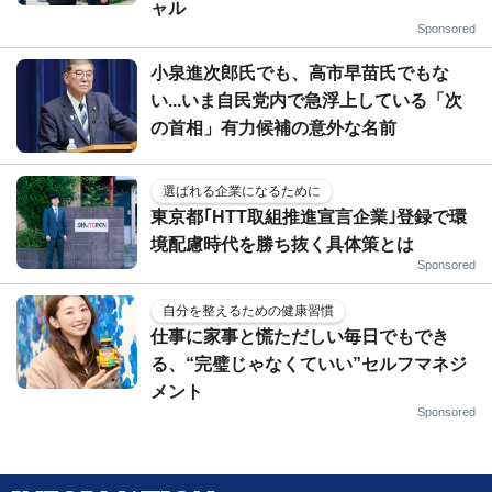
ャル
Sponsored
小泉進次郎氏でも、高市早苗氏でもな
い...いま自民党内で急浮上している「次
の首相」有力候補の意外な名前
選ばれる企業になるために
東京都｢HTT取組推進宣言企業｣登録で環
境配慮時代を勝ち抜く具体策とは
Sponsored
自分を整えるための健康習慣
仕事に家事と慌ただしい毎日でもでき
る、“完璧じゃなくていい”セルフマネジ
メント
Sponsored