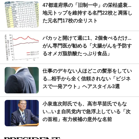
47都道府県の「旧制一中」の栄枯盛衰...
地元トップを維持する名門22校と凋落し
た元名門17校の全リスト
パカッと開けて週に1、2個食べるだけ...
がん専門医が勧める「大腸がんを予防す
るオメガ脂肪酸たっぷり食品」
仕事のデキない人ほどこの髪形をしてい
る...相手から全く信頼されない「ビジネ
スで一発アウト」ヘアスタイル3選
小泉進次郎氏でも、高市早苗氏でもな
い...いま自民党内で急浮上している「次
の首相」有力候補の意外な名前