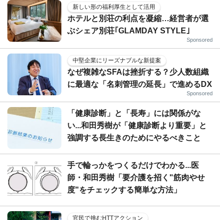
新しい形の福利厚生として活用
ホテルと別荘の利点を凝縮…経営者が選
ぶシェア別荘｢GLAMDAY STYLE｣
Sponsored
中堅企業にリーズナブルな新提案
なぜ複雑なSFAは挫折する？少人数組織
に最適な「名刺管理の延長」で進めるDX
Sponsored
「健康診断」と「長寿」には関係がな
い...和田秀樹が「健康診断より重要」と
強調する長生きのためにやるべきこと
手で輪っかをつくるだけでわかる...医
師・和田秀樹「要介護を招く"筋肉やせ
度"をチェックする簡単な方法」
官民で挑むHTTアクション