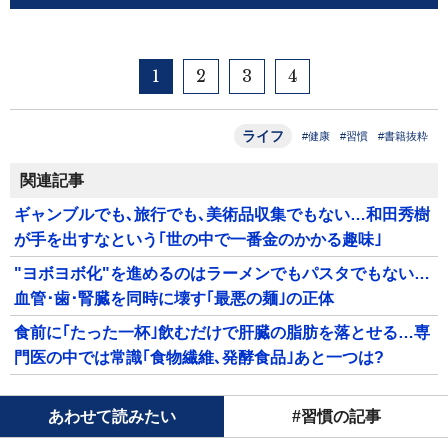
1
2
3
4
ライフ
#健康
#習慣
#書籍抜粋
関連記事
ギャンブルでも､旅行でも､美術品収集でもない…和田秀樹
が手を出すなという｢世の中で一番金のかかる趣味｣
"ヨボヨボ化"を進めるのはラーメンでもパスタでもない…
血管･歯･腎臓を同時に壊す｢最悪の麺｣の正体
食前に｢たった一杯｣飲むだけで肝臓の脂肪を落とせる…専
門医の中では常識｢食物繊維､発酵食品｣あと一つは?
あわせて読みたい
#習慣の記事