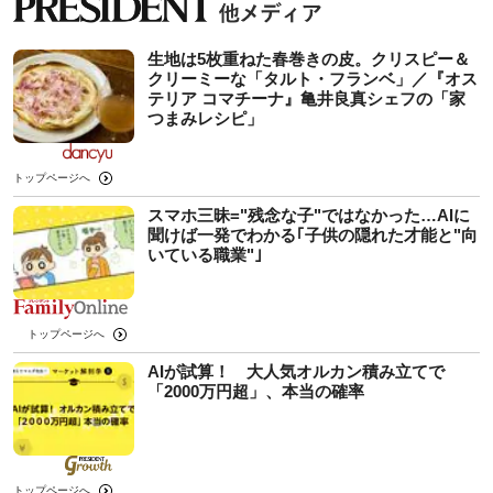
生地は5枚重ねた春巻きの皮。クリスピー＆
クリーミーな「タルト・フランベ」／『オス
テリア コマチーナ』亀井良真シェフの「家
つまみレシピ」
トップページへ
スマホ三昧="残念な子"ではなかった…AIに
聞けば一発でわかる｢子供の隠れた才能と"向
いている職業"｣
トップページへ
AIが試算！ 大人気オルカン積み立てで
「2000万円超」、本当の確率
トップページへ