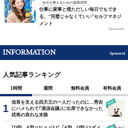
自分を整えるための健康習慣
仕事に家事と慌ただしい毎日でもでき
る、“完璧じゃなくていい”セルフマネジ
メント
Sponsored
INFORMATION
Sponsored
人気記事ランキング
1時間
週間
無料会員
有料会員
信長を支える四天王の一人だったのに…秀吉
にハメられて｢清須会議｣に出席できなかった
武将の哀れな末路
｢O型→A型｣はいいけど､｢A型→O型｣はダメ…