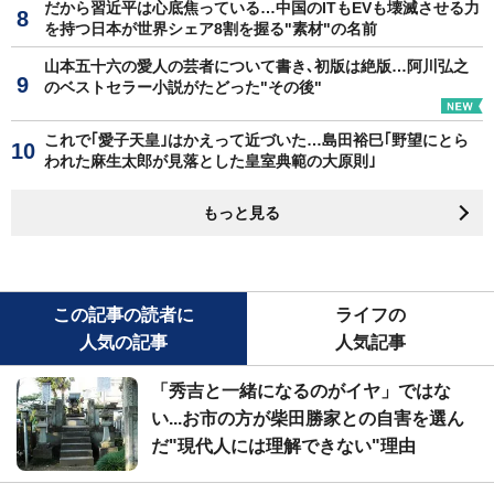
だから習近平は心底焦っている…中国のITもEVも壊滅させる力
を持つ日本が世界シェア8割を握る"素材"の名前
山本五十六の愛人の芸者について書き､初版は絶版…阿川弘之
のベストセラー小説がたどった"その後"
これで｢愛子天皇｣はかえって近づいた…島田裕巳｢野望にとら
われた麻生太郎が見落とした皇室典範の大原則｣
もっと見る
この記事の読者に
ライフの
人気の記事
人気記事
「秀吉と一緒になるのがイヤ」ではな
い...お市の方が柴田勝家との自害を選ん
だ"現代人には理解できない"理由