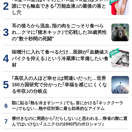
誰にでも輸血できる｢万能血液｣の最後の落と
し穴
耳の後ろから流血､指の肉をごっそり食べら
れ…クマに｢猪木キック｣で応戦した36歳男性
の"数十秒間の死闘"
味噌汁に入れて食べるだけ…医師が｢血糖値ス
パイクを抑える｣という冷蔵庫に常備したい食
材
｢高収入の人ほど幸せ｣は間違いだった…世界
160カ国研究で分かった｢幸福を感じにくくな
る年収｣の分岐点
額に貼る｢熱を冷ますシート｣でも､首にかける｢ネッククーラ
ー｣でもない…熱中症対策に最も効果的なアイテム
襟付きなのに周囲から｢だらしない｣と思われる…帰省の際に選
んではいけない｢ユニクロの2990円のポロシャツ｣