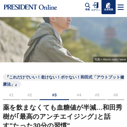
会員登録
検索
ログイン
写真＝iStock.com／west
『これだけでいい！老けない！ボケない！和田式「アウトプット健
康法」』
#1
#2
#3
#4
#5
#6
薬を飲まなくても血糖値が半減…和田秀
樹が｢最高のアンチエイジング｣と話
す"たった30分の習慣"