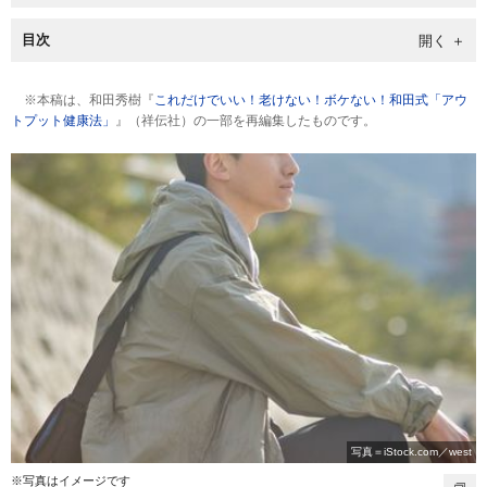
目次
※本稿は、和田秀樹『
これだけでいい！老けない！ボケない！和田式「アウ
トプット健康法」
』（祥伝社）の一部を再編集したものです。
写真＝iStock.com／west
※写真はイメージです