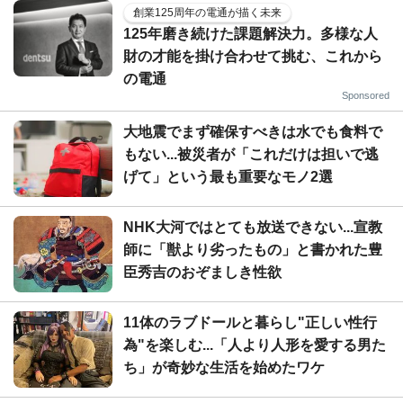
創業125周年の電通が描く未来
125年磨き続けた課題解決力。多様な人
財の才能を掛け合わせて挑む、これから
の電通
Sponsored
大地震でまず確保すべきは水でも食料で
もない...被災者が「これだけは担いで逃
げて」という最も重要なモノ2選
NHK大河ではとても放送できない...宣教
師に「獣より劣ったもの」と書かれた豊
臣秀吉のおぞましき性欲
11体のラブドールと暮らし"正しい性行
為"を楽しむ...「人より人形を愛する男た
ち」が奇妙な生活を始めたワケ