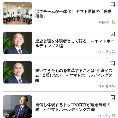
涙でチームが一体化！ ヤマト運輸の「感動
研修」
中原 淳
歴史と理を体現者として語る ～ヤマトホー
ルディングス編
竹内 秀太郎
築いてきたものを変革することは“小倉イズ
ム”に反しない ～ヤマトホールディングス
編
竹内 秀太郎
発信し体現するトップの存在が理念浸透の
鍵 ～ヤマトホールディングス編
竹内 秀太郎