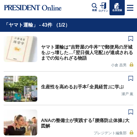
会員登録
検索
ログイン
「ヤマト運輸」 - 43件 （1/2）
ヤマト運輸は"吉野屋の牛丼"で郵便局の牙城
をぶっ壊した…｢翌日個人宅配｣が達成される
までの知られざる物語
小倉 昌男
生産性を高めるお手本｢全員経営｣に学ぶ
瀬戸 薫
ANAの整備士が実践する｢腰痛防止体操｣大
図解
プレジデント編集部