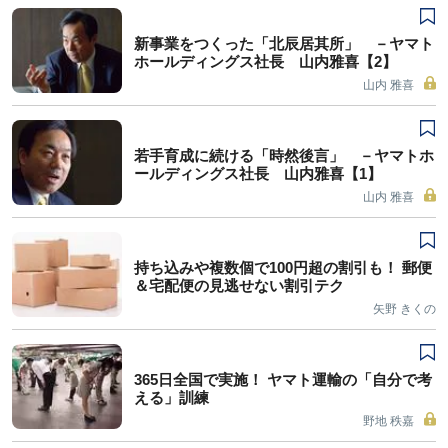
新事業をつくった「北辰居其所」 －ヤマト
ホールディングス社長 山内雅喜【2】
山内 雅喜
若手育成に続ける「時然後言」 －ヤマトホ
ールディングス社長 山内雅喜【1】
山内 雅喜
持ち込みや複数個で100円超の割引も！ 郵便
＆宅配便の見逃せない割引テク
矢野 きくの
365日全国で実施！ ヤマト運輸の「自分で考
える」訓練
野地 秩嘉