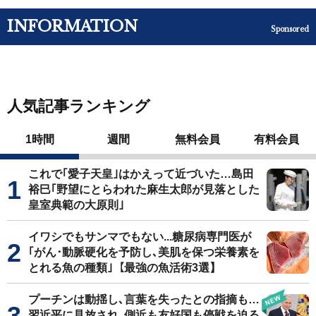
INFORMATION
Sponsored
人気記事ランキング
1時間
週間
無料会員
有料会員
これで｢愛子天皇｣はかえって近づいた…島田
裕巳｢野望にとらわれた麻生太郎が見落とした
皇室典範の大原則｣
イワシでもサンマでもない...糖尿病専門医が
｢がん･動脈硬化を予防し､美肌を保つ栄養素を
とれる魚の種類｣【最強の魚活術3選】
プーチンは動揺し､言葉を失ったとの指摘も…
習近平に見放され､側近も友好国も停戦を迫る