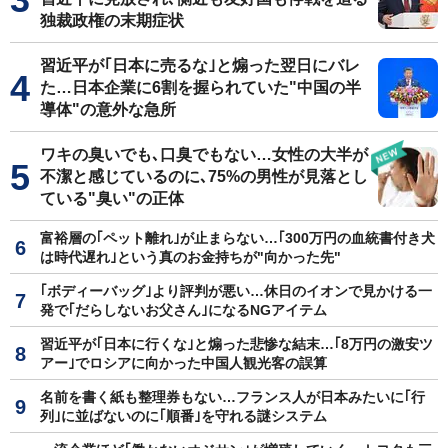
独裁政権の末期症状
習近平が｢日本に売るな｣と煽った翌日にバレ
た…日本企業に6割を握られていた"中国の半
導体"の意外な急所
ワキの臭いでも､口臭でもない…女性の大半が
不潔と感じているのに､75%の男性が見落とし
ている"臭い"の正体
富裕層の｢ペット離れ｣が止まらない…｢300万円の血統書付き犬
は時代遅れ｣という真のお金持ちが"向かった先"
｢ボディーバッグ｣より評判が悪い…休日のイオンで見かける一
発で｢だらしないお父さん｣になるNGアイテム
習近平が｢日本に行くな｣と煽った悲惨な結末…｢8万円の激安ツ
アー｣でロシアに向かった中国人観光客の誤算
名前を書く紙も整理券もない…フランス人が日本みたいに｢行
列｣に並ばないのに｢順番｣を守れる謎システム