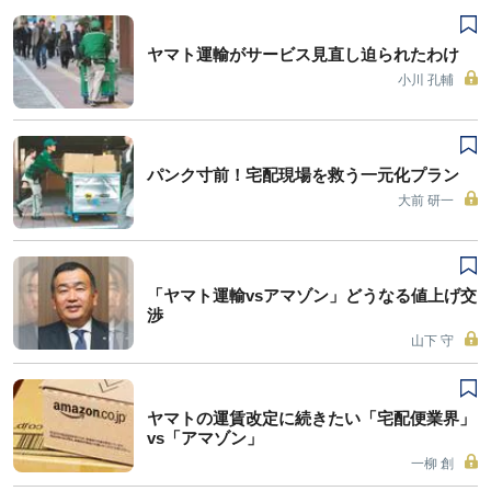
ヤマト運輸がサービス見直し迫られたわけ
小川 孔輔
パンク寸前！宅配現場を救う一元化プラン
大前 研一
「ヤマト運輸vsアマゾン」どうなる値上げ交
渉
山下 守
ヤマトの運賃改定に続きたい「宅配便業界」
vs「アマゾン」
一柳 創