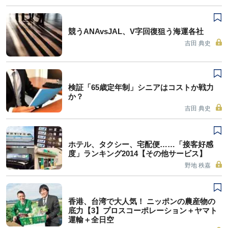
競うANAvsJAL、V字回復狙う海運各社
吉田 典史
検証「65歳定年制」シニアはコストか戦力
か？
吉田 典史
ホテル、タクシー、宅配便……「接客好感
度」ランキング2014【その他サービス】
野地 秩嘉
香港、台湾で大人気！ ニッポンの農産物の
底力【3】プロスコーポレーション＋ヤマト
運輸＋全日空