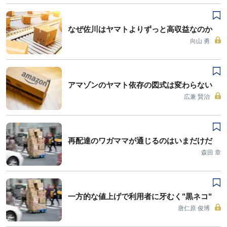
なぜ佐川はヤマトよりずっと高収益なのか
向山 勇
アマゾンのヤマト依存の図式は変わらない
広兼 賢治
再配達のワガママが通じるのはいまだけだ
森田 章
一方的な値上げで利用者に牙むく"黒ネコ"
唐仁原 俊博