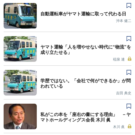
自動運転車がヤマト運輸に取って代わる日
沖本 健二
ヤマト運輸「人を増やせない時代に“物流”を
成り立たせる」
稲泉 連
学歴ではない。「会社で何ができるか」が問
われている
吉田 典史
私がこの本を「座右の書にする理由」 －ヤ
マトホールディングス会長 木川 眞
木川 眞