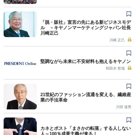
「脱・販社」宣言の先にある新ビジネスモデ
ル －キヤノンマーケティングジャパン社長
川崎正己
川崎 正己
堅調ながら未来に不安材料も抱えるキヤノン
和田木 哲哉
21世紀のファッション流通を変える、繊維産
業の手法革命
川田 達男
カネとポスト「まさかの転落」する人しない
人～100％成果主義が来る！