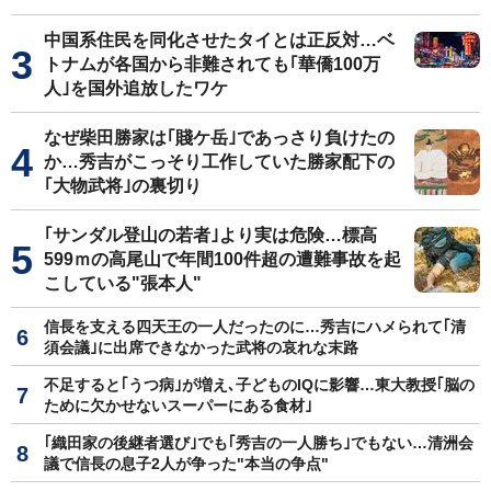
中国系住民を同化させたタイとは正反対…ベ
トナムが各国から非難されても｢華僑100万
人｣を国外追放したワケ
なぜ柴田勝家は｢賤ケ岳｣であっさり負けたの
か…秀吉がこっそり工作していた勝家配下の
｢大物武将｣の裏切り
｢サンダル登山の若者｣より実は危険…標高
599ｍの高尾山で年間100件超の遭難事故を起
こしている"張本人"
信長を支える四天王の一人だったのに…秀吉にハメられて｢清
須会議｣に出席できなかった武将の哀れな末路
不足すると｢うつ病｣が増え､子どものIQに影響…東大教授｢脳の
ために欠かせないスーパーにある食材｣
｢織田家の後継者選び｣でも｢秀吉の一人勝ち｣でもない…清洲会
議で信長の息子2人が争った"本当の争点"