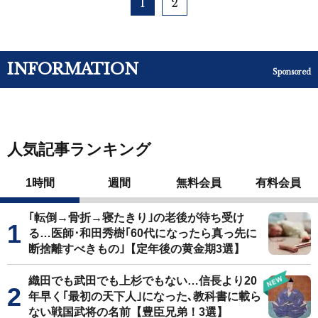
1
2
INFORMATION
Sponsored
人気記事ランキング
1時間
週間
無料会員
有料会員
｢転倒→骨折→寝たきり｣の老後が待ち受け
る…医師･和田秀樹｢60代になったら真っ先に
断捨離すべきもの｣【定年後の黄金期3選】
織田でも武田でも上杉でもない…信長より20
年早く｢最初の天下人｣になった､教科書に載ら
ない戦国武将の名前【豊臣兄弟！3選】