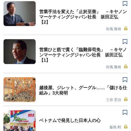
営業手法を変えた「止於至善」 －キヤノン
マーケティングジャパン社長 坂田正弘
【2】
街風 隆雄
営業ひと筋で貫く「臨難毋苟免」 －キヤノ
ンマーケティングジャパン社長 坂田正弘
【1】
街風 隆雄
越後屋、ジレット、グーグル……「儲ける仕
組み」3大発明
三谷 宏治
ベトナムで発見した日本人の心
飯島 勲