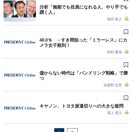
分析「無能でも役員になれる人、やり手でも
躓く人」
福田 俊之
40.0％ －すき間狙った「ミラーレス」にカ
メラ女子殺到！
岡村 繁雄
儲からない時代は「バンドリング戦略」で勝
つ
加護野 忠男
キヤノン、トヨタ派遣切りへの大きな疑問
溝上 憲文