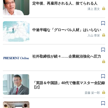
定年後、再雇用される人、捨てられる人
溝上 憲文
中途半端な「グローバル人材」はいらない
入山 章栄
社外取締役が続々……企業統治強化へ圧力
「英語＆中国語」40代で徹底マスター全記録
【2】
斎藤 栄一郎