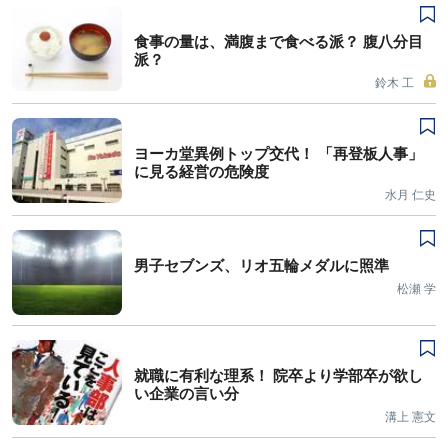
食事の量は、満腹まで食べる派？ 腹八分目
派？
鈴木 工
ヨーカ堂異例トップ交代！ 「再登板人事」
に見る経営の危険度
水月 仁史
男子セブンズ、リオ五輪メダルに照準
松瀬 学
就職に有利な理系！ 院卒より学部卒が欲し
い企業の言い分
溝上 憲文