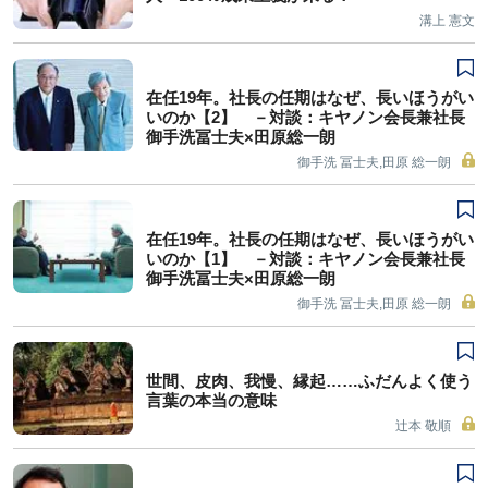
溝上 憲文
在任19年。社長の任期はなぜ、長いほうがい
いのか【2】 －対談：キヤノン会長兼社長
御手洗冨士夫×田原総一朗
御手洗 冨士夫,田原 総一朗
在任19年。社長の任期はなぜ、長いほうがい
いのか【1】 －対談：キヤノン会長兼社長
御手洗冨士夫×田原総一朗
御手洗 冨士夫,田原 総一朗
世間、皮肉、我慢、縁起……ふだんよく使う
言葉の本当の意味
辻本 敬順