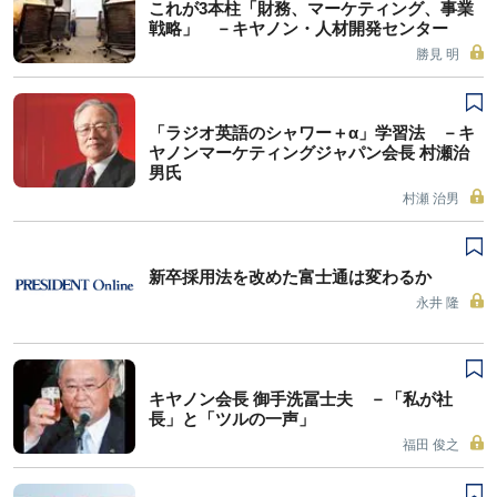
これが3本柱「財務、マーケティング、事業
戦略」 －キヤノン・人材開発センター
勝見 明
「ラジオ英語のシャワー＋α」学習法 －キ
ヤノンマーケティングジャパン会長 村瀬治
男氏
村瀬 治男
新卒採用法を改めた富士通は変わるか
永井 隆
キヤノン会長 御手洗冨士夫 －「私が社
長」と「ツルの一声」
福田 俊之