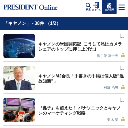
会員登録
検索
ログイン
「キヤノン」 - 38件 （1/2）
キヤノンの米国開拓記｢こうして私はカメラ
シェアのトップに押し上げた｣
御手洗 冨士夫
キヤノンMJ会長「手書きの手帳は個人版“温
故知新”」
村瀬 治男
『孫子』を超えた！ パナソニックとキヤノ
ンのマーケティング戦略
栗木 契