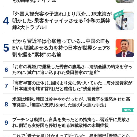
も効果的なアイテム
｢外国人観光客や子連れ｣より厄介…JR東海が
明かした､乗客をイライラさせる｢令和の新幹
線2大トラブル｣
だから習近平は心底焦っている…中国のITも
EVも壊滅させる力を持つ日本が世界シェア8
割を握る"素材"の名前
｢お市の再婚｣で露呈した秀吉の腹黒さ…清須会議の約束を守っ
たのに､滅亡に追い込まれた柴田勝家の"急所"
｢高市早苗の正体｣に国民より先に気づいていた…海外投資家が
｢日本経済を壊す首相｣だと確信した"残念発言"
米国は曖昧､韓国は冷ややかだったが…習近平を激怒させた高
市発言に｢無言の支持｣を示した国の｢大胆な手法｣
プーチンは動揺し､言葉を失ったとの指摘も…習近平に見放さ
れ､側近も友好国も停戦を迫る独裁政権の末期症状
これで｢愛子天皇｣はかえって近づいた…島田裕巳｢野望にとら