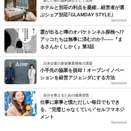
新しい形の福利厚生として活用
ホテルと別荘の利点を凝縮…経営者が選
ぶシェア別荘｢GLAMDAY STYLE｣
Sponsored
霊が出ると噂のオバケトンネル探検へ!?️
アッコたちは無事に済むのか?――『ま
るさんかくしかく』第3話
日本企業の新規事業開発の課題
小手先の協業を脱却！オープンイノベー
ションを経営アジェンダにする方法
Sponsored
自分を整えるための健康習慣
仕事に家事と慌ただしい毎日でもでき
る、“完璧じゃなくていい”セルフマネジ
メント
Sponsored