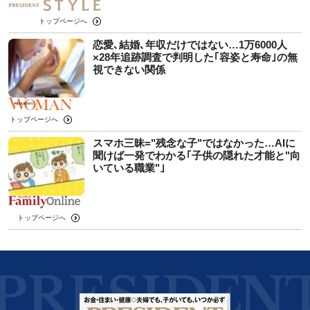
トップページへ
恋愛､結婚､年収だけではない…1万6000人
×28年追跡調査で判明した｢容姿と寿命｣の無
視できない関係
トップページへ
スマホ三昧="残念な子"ではなかった…AIに
聞けば一発でわかる｢子供の隠れた才能と"向
いている職業"｣
トップページへ