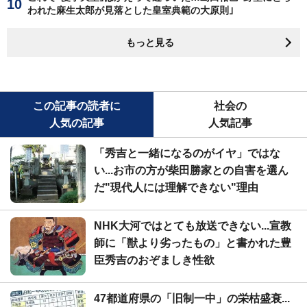
われた麻生太郎が見落とした皇室典範の大原則｣
もっと見る
この記事の読者に
社会の
人気の記事
人気記事
「秀吉と一緒になるのがイヤ」ではな
い...お市の方が柴田勝家との自害を選ん
だ"現代人には理解できない"理由
NHK大河ではとても放送できない...宣教
師に「獣より劣ったもの」と書かれた豊
臣秀吉のおぞましき性欲
47都道府県の「旧制一中」の栄枯盛衰...