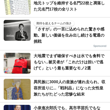
地元トップを維持する名門22校と凋落し
た元名門17校の全リスト
期待を超えるチームの強さ
「さすが」の一言に込められた驚きや感
動。新しい価値を生み出し続ける電通の
挑戦
Sponsored
大地震でまず確保すべきは水でも食料で
もない...被災者が「これだけは担いで逃
げて」という最も重要なモノ2選
異民族に3000人の皇族が連れ去られ、収
容所送りに...「戦利品」になった女性皇
族たちがたどった悲惨な結末
小泉進次郎氏でも、高市早苗氏でもな