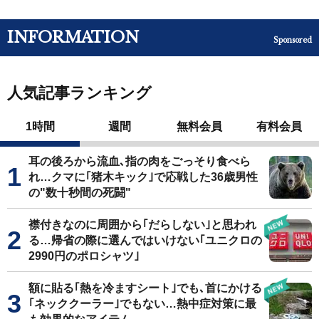
INFORMATION
Sponsored
人気記事ランキング
1時間
週間
無料会員
有料会員
耳の後ろから流血､指の肉をごっそり食べら
れ…クマに｢猪木キック｣で応戦した36歳男性
の"数十秒間の死闘"
襟付きなのに周囲から｢だらしない｣と思われ
る…帰省の際に選んではいけない｢ユニクロの
2990円のポロシャツ｣
額に貼る｢熱を冷ますシート｣でも､首にかける
｢ネッククーラー｣でもない…熱中症対策に最