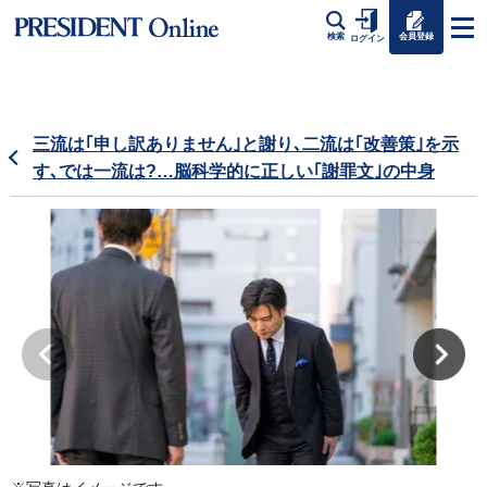
会員登録
検索
ログイン
三流は｢申し訳ありません｣と謝り､二流は｢改善策｣を示
す､では一流は?…脳科学的に正しい｢謝罪文｣の中身