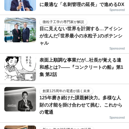
に最適な「名刺管理の延長」で進めるDX
Sponsored
微粒子工学の専門家が解説
目に見えない世界を計測する…アイシン
が生んだ｢世界最小の水粒子｣のポテンシ
ャル
Sponsored
表面上順調な事業だが...社長が覚える違
和感とは?――『コンクリートの船』第1
集 第2話
創業125周年の電通が描く未来
125年磨き続けた課題解決力。多様な人
財の才能を掛け合わせて挑む、これから
の電通
Sponsored