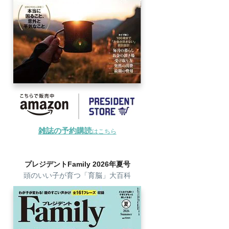
雑誌の予約購読
はこちら
プレジデントFamily 2026年夏号
頭のいい子が育つ「育脳」大百科