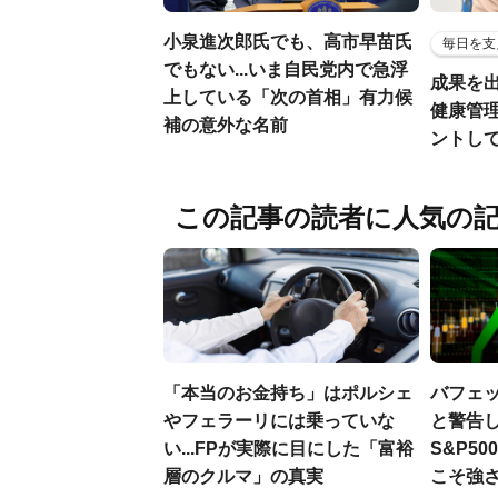
小泉進次郎氏でも、高市早苗氏
毎日を支
でもない...いま自民党内で急浮
成果を
上している「次の首相」有力候
健康管
補の意外な名前
ントし
この記事の読者に人気の
「本当のお金持ち」はポルシェ
バフェ
やフェラーリには乗っていな
と警告し
い...FPが実際に目にした「富裕
S&P5
層のクルマ」の真実
こそ強