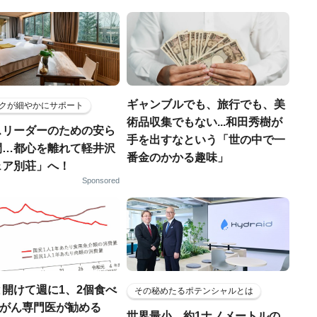
ギャンブルでも、旅行でも、美
クが細やかにサポート
術品収集でもない...和田秀樹が
スリーダーのための安ら
手を出すなという「世の中で一
間…都心を離れて軽井沢
番金のかかる趣味」
ェア別荘」へ！
Sponsored
開けて週に1、2個食べ
その秘めたるポテンシャルとは
..がん専門医が勧める
世界最小、約1ナノメートルの