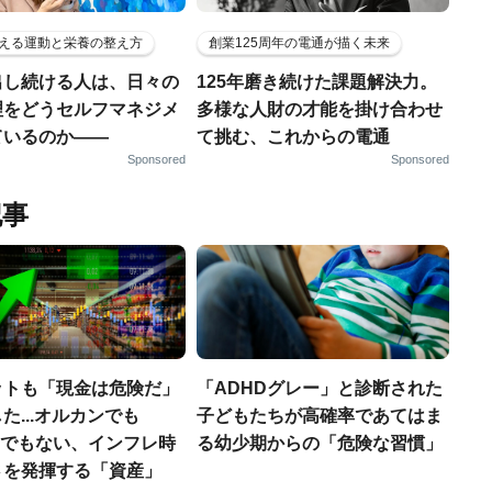
える運動と栄養の整え方
創業125周年の電通が描く未来
出し続ける人は、日々の
125年磨き続けた課題解決力。
理をどうセルフマネジメ
多様な人財の才能を掛け合わせ
ているのか——
て挑む、これからの電通
Sponsored
Sponsored
記事
ットも「現金は危険だ」
「ADHDグレー」と診断された
た...オルカンでも
子どもたちが高確率であてはま
00でもない、インフレ時
る幼少期からの「危険な習慣」
さを発揮する「資産」