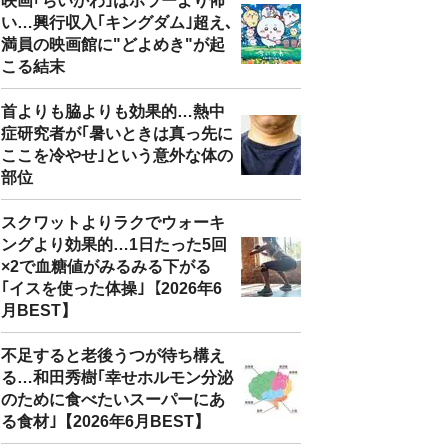
映画｢ちいかわ｣はホラーより怖
い…興行収入｢キングダム｣超え､
満員の映画館に"どよめき"が起
こる結末
首よりも脇よりも効果的…熱中
症研究者が｢暑いときは真っ先に
ここを冷やせ｣という意外な体の
部位
スクワットよりラクでウォーキ
ングより効果的…1日たった5回
×2で血糖値がみるみる下がる
｢イスを使った体操｣【2026年6
月BEST】
不足すると老後うつが待ち構え
る…和田秀樹｢幸せホルモン分泌
のために食べたいスーパーにあ
る食材｣【2026年6月BEST】