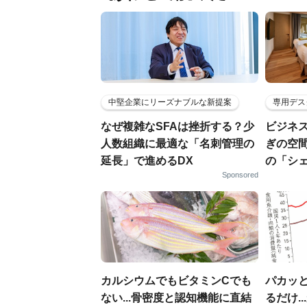
中堅企業にリーズナブルな新提案
専用デス
なぜ複雑なSFAは挫折する？少
ビジネ
人数組織に最適な「名刺管理の
ぎの空
延長」で進めるDX
の「シ
Sponsored
カルシウムでもビタミンCでも
パカッと
ない...骨密度と認知機能に直結
るだけ.