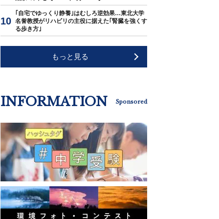
｢自宅でゆっくり静養｣はむしろ逆効果…東北大学
名誉教授がリハビリの主役に据えた｢腎臓を強くす
る歩き方｣
もっと見る
INFORMATION
Sponsored