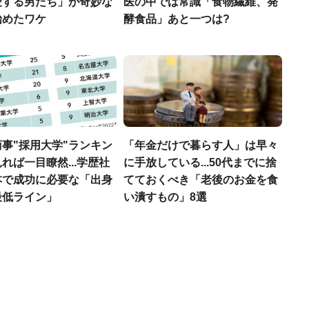
愛する男たち」が奇妙な
医の中では常識「食物繊維、発
始めたワケ
酵食品」あと一つは?
事"採用大学"ランキン
「年金だけで暮らす人」は早々
れば一目瞭然...学歴社
に手放している...50代までに捨
本で成功に必要な「出身
てておくべき「老後のお金を食
最低ライン」
い潰すもの」8選