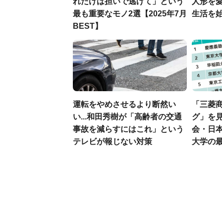
れだけは担いで逃げて」という
人形を
最も重要なモノ2選【2025年7月
生活を
BEST】
運転をやめさせるより断然い
「三菱商
い...和田秀樹が「高齢者の交通
グ」を見
事故を減らすにはこれ」という
会・日
テレビが報じない対策
大学の