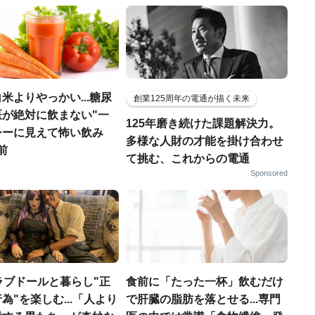
米よりやっかい...糖尿
創業125周年の電通が描く未来
医が絶対に飲まない"一
125年磨き続けた課題解決力。
シーに見えて怖い飲み
多様な人財の才能を掛け合わせ
前
て挑む、これからの電通
Sponsored
ラブドールと暮らし"正
食前に「たった一杯」飲むだけ
為"を楽しむ...「人より
で肝臓の脂肪を落とせる...専門