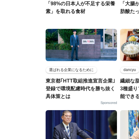
「98%の日本人が不足する栄養
「大腸
素」を取れる食材
肪酸た
選ばれる企業になるために
dancyu
東京都｢HTT取組推進宣言企業｣
繊細な
登録で環境配慮時代を勝ち抜く
3種盛
具体策とは
能でき
Sponsored