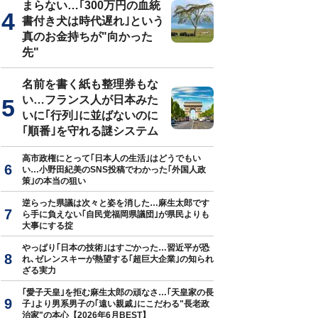
まらない…｢300万円の血統
書付き犬は時代遅れ｣という
真のお金持ちが"向かった
先"
まんが美術館の最寄り駅であるJR奥羽本線の十文字駅には
、釣りキチ三
名前を書く紙も整理券もな
い…フランス人が日本みた
いに｢行列｣に並ばないのに
｢順番｣を守れる謎システム
高市政権にとって｢日本人の生活｣はどうでもい
い…小野田紀美のSNS投稿でわかった｢外国人政
策｣の本当の狙い
逆らった県議は次々と姿を消した…麻生太郎です
ら手に負えない｢自民党福岡県議団｣が県民よりも
大事にする掟
やっぱり｢日本の技術｣はすごかった…習近平が恐
れ､ゼレンスキーが熱望する｢超巨大企業｣の知られ
ざる実力
｢愛子天皇｣を拒む麻生太郎の頑なさ…｢天皇家の長
子｣より男系男子の｢遠い親戚｣にこだわる"長老政
治家"の本心【2026年6月BEST】