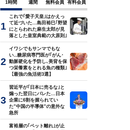
1時間
週間
無料会員
有料会員
これで｢愛子天皇｣はかえっ
て近づいた…島田裕巳｢野望
にとらわれた麻生太郎が見
落とした皇室典範の大原則｣
イワシでもサンマでもな
い...糖尿病専門医が｢がん･
動脈硬化を予防し､美背を保
つ栄養素をとれる魚の種類｣
【最強の魚活術3選】
習近平が｢日本に売るな｣と
煽った翌日にバレた…日本
企業に6割を握られてい
た"中国の半導体"の意外な
急所
富裕層の｢ペット離れ｣が止