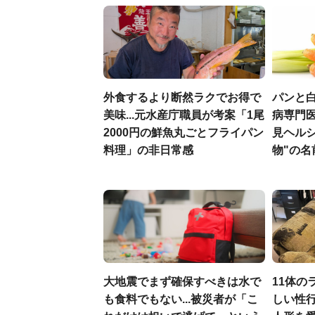
外食するより断然ラクでお得で
パンと白
美味...元水産庁職員が考案「1尾
病専門
2000円の鮮魚丸ごとフライパン
見ヘル
料理」の非日常感
物"の名
大地震でまず確保すべきは水で
11体の
も食料でもない...被災者が「こ
しい性行