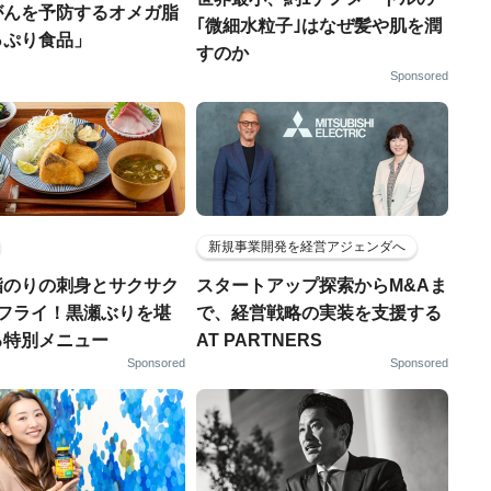
がんを予防するオメガ脂
｢微細水粒子｣はなぜ髪や肌を潤
っぷり食品」
すのか
Sponsored
新規事業開発を経営アジェンダへ
脂のりの刺身とサクサク
スタートアップ探索からM&Aま
りフライ！黒瀬ぶりを堪
で、経営戦略の実装を支援する
る特別メニュー
AT PARTNERS
Sponsored
Sponsored