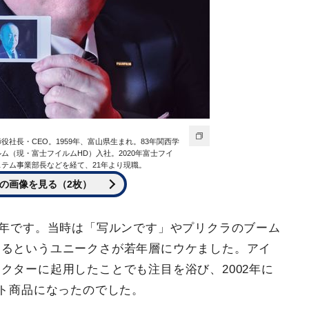
社長・CEO。1959年、富山県生まれ。83年関西学
ム（現・富士フイルムHD）入社。2020年富士フイ
テム事業部長などを経て、21年より現職。
の画像を見る（2枚）
8年です。当時は「写ルンです」やプリクラのブーム
きるというユニークさが若年層にウケました。アイ
クターに起用したことでも注目を浴び、2002年に
ット商品になったのでした。