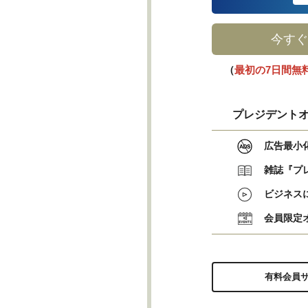
今すぐ
（
最初の7日間無
プレジデントオ
広告最小
雑誌『プ
ビジネス
会員限定
有料会員