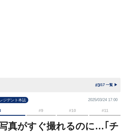
#3
/17 一覧
▶
2025/03/24 17:00
プレジデント本誌
8
#9
#10
#11
写真がすぐ撮れるのに…｢チ