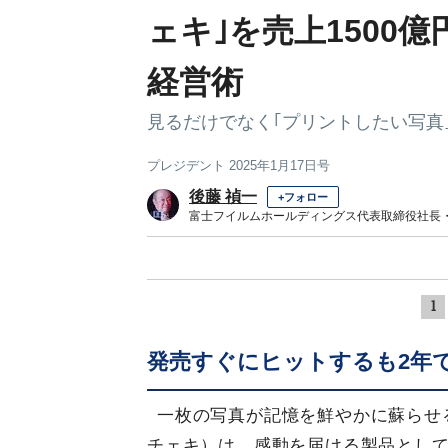
ェキ｣を売上1500
経営術
見るだけでなく｢プリントしたい写真
プレジデント 2025年1月17日号
後藤 禎一
+フォロー
富士フイルムホールディングス代表取締役社長・
1
発売すぐにヒットするも2年で
一枚の写真が記憶を鮮やかに蘇らせる
チェキ）は、感動を届ける製品として