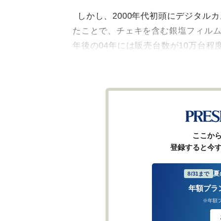
しかし、2000年代初頭にデジタル
たことで、チェキを含む銀塩フィルム
年後の04年には販売台数が10万台
ここか
登録すると今
夏
8/31まで
年額プラ
※年額