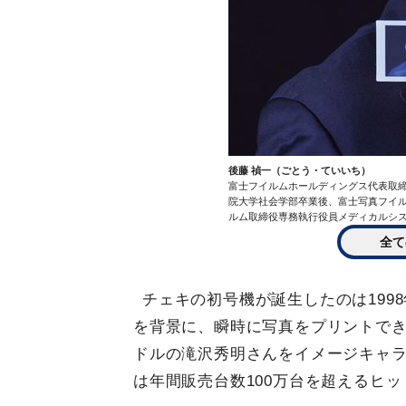
後藤 禎一（ごとう・ていいち）
富士フイルムホールディングス代表取締役
院大学社会学部卒業後、富士写真フイル
ルム取締役専務執行役員メディカルシス
全て
チェキの初号機が誕生したのは199
を背景に、瞬時に写真をプリントで
ドルの滝沢秀明さんをイメージキャラ
は年間販売台数100万台を超えるヒ