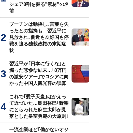
シェア8割を握る"素材"の名
前
プーチンは動揺し､言葉を失
ったとの指摘も…習近平に
見放され､側近も友好国も停
戦を迫る独裁政権の末期症
状
習近平が｢日本に行くな｣と
煽った悲惨な結末…｢8万円
の激安ツアー｣でロシアに向
かった中国人観光客の誤算
これで｢愛子天皇｣はかえっ
て近づいた…島田裕巳｢野望
にとらわれた麻生太郎が見
落とした皇室典範の大原則｣
一流企業ほど｢働かないオジ