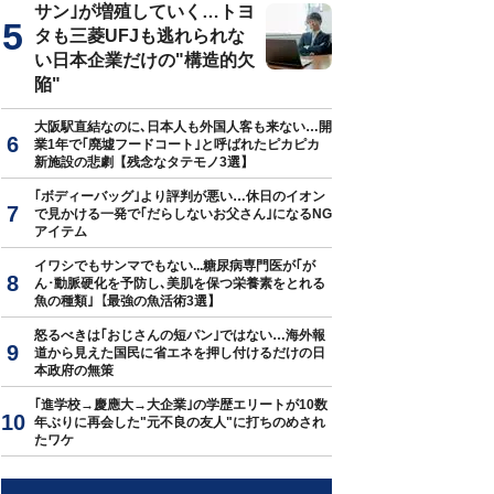
サン｣が増殖していく…トヨ
タも三菱UFJも逃れられな
い日本企業だけの"構造的欠
陥"
大阪駅直結なのに､日本人も外国人客も来ない…開
業1年で｢廃墟フードコート｣と呼ばれたピカピカ
新施設の悲劇【残念なタテモノ3選】
｢ボディーバッグ｣より評判が悪い…休日のイオン
で見かける一発で｢だらしないお父さん｣になるNG
アイテム
イワシでもサンマでもない...糖尿病専門医が｢が
ん･動脈硬化を予防し､美肌を保つ栄養素をとれる
魚の種類｣【最強の魚活術3選】
怒るべきは｢おじさんの短パン｣ではない…海外報
道から見えた国民に省エネを押し付けるだけの日
本政府の無策
｢進学校→慶應大→大企業｣の学歴エリートが10数
年ぶりに再会した"元不良の友人"に打ちのめされ
たワケ