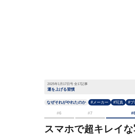
2025年1月17日号 全17記事
運を上げる習慣
なぜそれがやれたのか
#メーカー
#写真
#
#6
#7
#
スマホで超キレイな