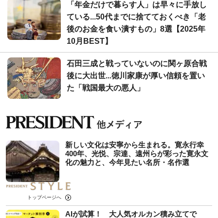
「年金だけで暮らす人」は早々に手放し
ている...50代までに捨てておくべき「老
後のお金を食い潰すもの」8選【2025年
10月BEST】
石田三成と戦っていないのに関ヶ原合戦
後に大出世...徳川家康が厚い信頼を置い
た「戦国最大の悪人」
新しい文化は安寧から生まれる。寛永行幸
400年、光悦、宗達、遠州らが彩った寛永文
化の魅力と、今年見たい名所・名作選
トップページへ
AIが試算！ 大人気オルカン積み立てで