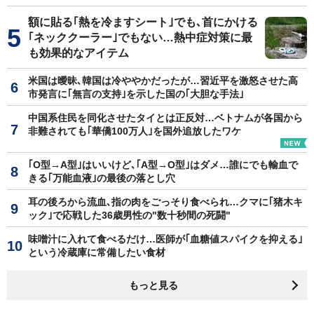
額に貼る｢熱を冷ますシート｣でも､首にかける
｢ネッククーラー｣でもない…熱中症対策に最
も効果的なアイテム
米国は曖昧､韓国は冷ややかだったが…習近平を激怒させた高
市発言に｢無言の支持｣を示した国の｢大胆な手法｣
中国系住民を同化させたタイとは正反対…ベトナムが各国から
非難されても｢華僑100万人｣を国外追放したワケ
｢O型→A型｣はいいけど､｢A型→O型｣はダメ…誰にでも輸血で
きる｢万能血液｣の最後の落とし穴
耳の後ろから流血､指の肉をごっそり食べられ…クマに｢猪木キ
ック｣で応戦した36歳男性の"数十秒間の死闘"
味噌汁に入れて食べるだけ…医師が｢血糖値スパイクを抑える｣
という冷蔵庫に常備したい食材
もっと見る