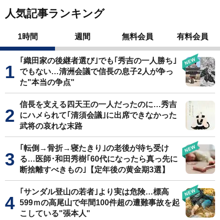
人気記事ランキング
1時間
週間
無料会員
有料会員
｢織田家の後継者選び｣でも｢秀吉の一人勝ち｣
でもない…清洲会議で信長の息子2人が争っ
た"本当の争点"
信長を支える四天王の一人だったのに…秀吉
にハメられて｢清須会議｣に出席できなかった
武将の哀れな末路
｢転倒→骨折→寝たきり｣の老後が待ち受け
る…医師･和田秀樹｢60代になったら真っ先に
断捨離すべきもの｣【定年後の黄金期3選】
｢サンダル登山の若者｣より実は危険…標高
599ｍの高尾山で年間100件超の遭難事故を起
こしている"張本人"