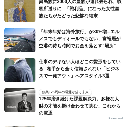
異民族に3000人の皇族が連れ去られ、収
容所送りに...「戦利品」になった女性皇
族たちがたどった悲惨な結末
「年末年始は海外旅行」が30%増...エル
メスでもディオールでもない、富裕層が
空港の待ち時間でお金を落とす"場所"
仕事のデキない人ほどこの髪形をしてい
る...相手から全く信頼されない「ビジネ
スで一発アウト」ヘアスタイル3選
創業125周年の電通が描く未来
125年磨き続けた課題解決力。多様な人
財の才能を掛け合わせて挑む、これから
の電通
Sponsored