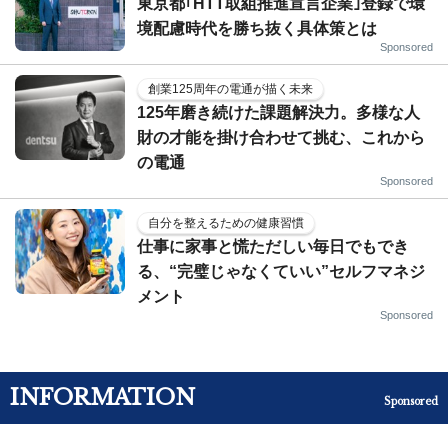
東京都｢HTT取組推進宣言企業｣登録で環
境配慮時代を勝ち抜く具体策とは
Sponsored
創業125周年の電通が描く未来
125年磨き続けた課題解決力。多様な人
財の才能を掛け合わせて挑む、これから
の電通
Sponsored
自分を整えるための健康習慣
仕事に家事と慌ただしい毎日でもでき
る、“完璧じゃなくていい”セルフマネジ
メント
Sponsored
INFORMATION
Sponsored