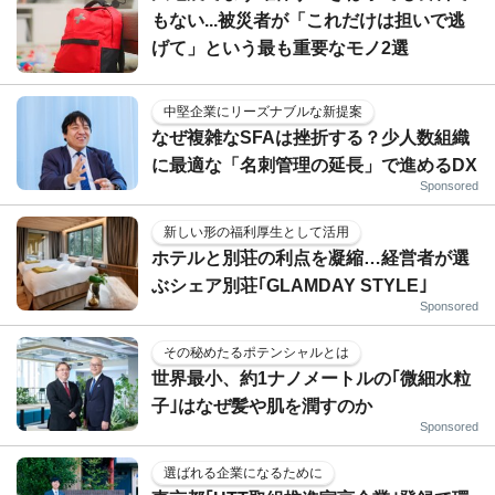
もない...被災者が「これだけは担いで逃
げて」という最も重要なモノ2選
中堅企業にリーズナブルな新提案
なぜ複雑なSFAは挫折する？少人数組織
に最適な「名刺管理の延長」で進めるDX
Sponsored
新しい形の福利厚生として活用
ホテルと別荘の利点を凝縮…経営者が選
ぶシェア別荘｢GLAMDAY STYLE｣
Sponsored
その秘めたるポテンシャルとは
世界最小、約1ナノメートルの｢微細水粒
子｣はなぜ髪や肌を潤すのか
Sponsored
選ばれる企業になるために