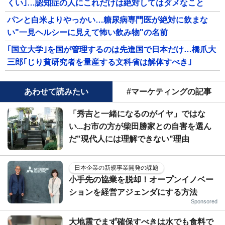
くい｣…認知症の人にこれだけは絶対してはダメなこと
パンと白米よりやっかい…糖尿病専門医が絶対に飲まな
い"一見ヘルシーに見えて怖い飲み物"の名前
｢国立大学｣を国が管理するのは先進国で日本だけ…橋爪大
三郎｢じり貧研究者を量産する文科省は解体すべき｣
あわせて読みたい
#マーケティングの記事
「秀吉と一緒になるのがイヤ」ではな
い...お市の方が柴田勝家との自害を選ん
だ"現代人には理解できない"理由
日本企業の新規事業開発の課題
小手先の協業を脱却！オープンイノベー
ションを経営アジェンダにする方法
Sponsored
大地震でまず確保すべきは水でも食料で