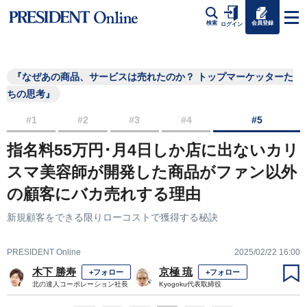
会員登録
検索
ログイン
『なぜあの商品、サービスは売れたのか？ トップマーケッターた
ちの思考』
#1
#2
#3
#4
#5
指名料55万円･月4日しか店に出ないカリ
スマ美容師が開発した商品がファン以外
の顧客にバカ売れする理由
新規顧客をできる限りローコストで獲得する秘訣
PRESIDENT Online
2025/02/22 16:00
木下 勝寿
京極 琉
+フォロー
+フォロー
北の達人コーポレーション社長
Kyogoku代表取締役