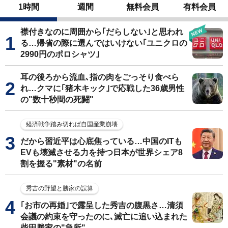
1時間
週間
無料会員
有料会員
襟付きなのに周囲から｢だらしない｣と思われ
る…帰省の際に選んではいけない｢ユニクロの
2990円のポロシャツ｣
耳の後ろから流血､指の肉をごっそり食べら
れ…クマに｢猪木キック｣で応戦した36歳男性
の"数十秒間の死闘"
経済戦争踏み切れば自国産業崩壊
だから習近平は心底焦っている…中国のITも
EVも壊滅させる力を持つ日本が世界シェア8
割を握る"素材"の名前
秀吉の野望と勝家の誤算
｢お市の再婚｣で露呈した秀吉の腹黒さ…清須
会議の約束を守ったのに､滅亡に追い込まれた
柴田勝家の"急所"