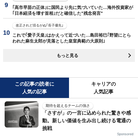
｢高市早苗の正体｣に国民より先に気づいていた…海外投資家が
｢日本経済を壊す首相｣だと確信した"残念発言"
改正されど揺るがぬ｢長子優先｣
これで｢愛子天皇｣はかえって近づいた…島田裕巳｢野望にとら
われた麻生太郎が見落とした皇室典範の大原則｣
もっと見る
この記事の読者に
キャリアの
人気の記事
人気記事
期待を超えるチームの強さ
「さすが」の一言に込められた驚きや感
動。新しい価値を生み出し続ける電通の
挑戦
Sponsored