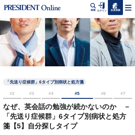
会員登録
検索
ログイン
「先送り症候群」6タイプ別病状と処方箋
#2
#3
#4
#5
#6
#7
なぜ、英会話の勉強が続かないのか －
「先送り症候群」6タイプ別病状と処方
箋【5】自分探しタイプ