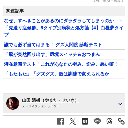
（川本聖哉＝撮影）
関連記事
なぜ、すべきことがあるのにダラダラしてしまうのか －
「先送り症候群」6タイプ別病状と処方箋【4】白昼夢タイ
プ
誰でも必ず当てはまる！ グズ人間度 診断テスト
「脳が突然回り出す」環境スイッチ＆おつまみ
潜在意識テスト「これがあなたの弱み、歪み、悪い癖！」
「もたもた」「グズグズ」脳は訓練で変えられるか
山田 清機（やまだ・せいき）
ノンフィクションライター