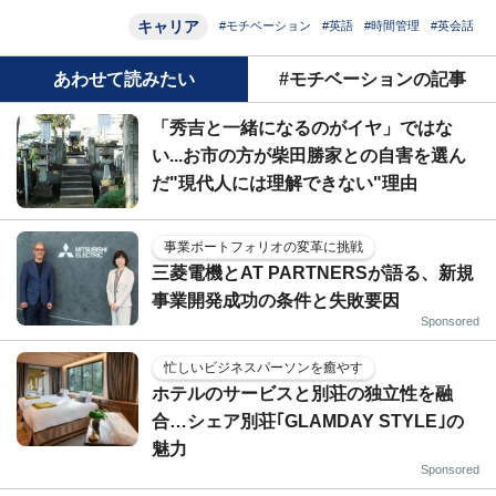
キャリア
#モチベーション
#英語
#時間管理
#英会話
あわせて読みたい
#モチベーションの記事
「秀吉と一緒になるのがイヤ」ではな
い...お市の方が柴田勝家との自害を選ん
だ"現代人には理解できない"理由
事業ポートフォリオの変革に挑戦
三菱電機とAT PARTNERSが語る、新規
事業開発成功の条件と失敗要因
Sponsored
忙しいビジネスパーソンを癒やす
ホテルのサービスと別荘の独立性を融
合…シェア別荘｢GLAMDAY STYLE｣の
魅力
Sponsored