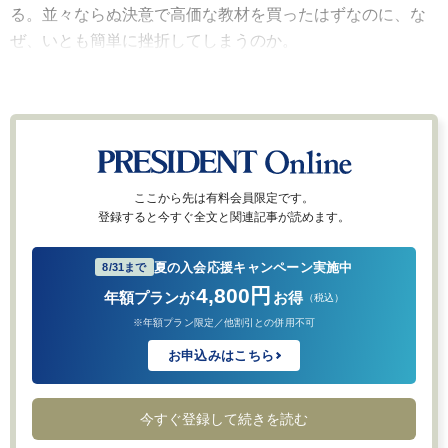
る。並々ならぬ決意で高価な教材を買ったはずなのに、な
ぜ、いとも簡単に挫折してしまうのか。
ここから先は有料会員限定です。
登録すると今すぐ全文と関連記事が読めます。
夏の入会応援キャンペーン実施中
8/31まで
4,800円
年額プランが
お得
（税込）
※年額プラン限定／他割引との併用不可
お申込みはこちら
今すぐ登録して続きを読む