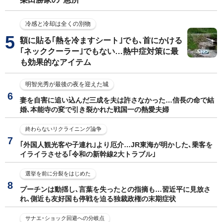
冷感と冷却は全くの別物
額に貼る｢熱を冷ますシート｣でも､首にかける
｢ネッククーラー｣でもない…熱中症対策に最
も効果的なアイテム
明智光秀が最後の夜を迎えた城
妻を自害に追い込んだ三成を夫は許さなかった…信長の命で結
婚､本能寺の変で引き裂かれた戦国一の熱愛夫婦
終わらないリクライニング論争
｢外国人観光客や子連れ｣より厄介…JR東海が明かした､乗客を
イライラさせる｢令和の新幹線2大トラブル｣
選挙を前に分裂をはじめた
プーチンは動揺し､言葉を失ったとの指摘も…習近平に見放さ
れ､側近も友好国も停戦を迫る独裁政権の末期症状
サナエ･ショック回避への分岐点