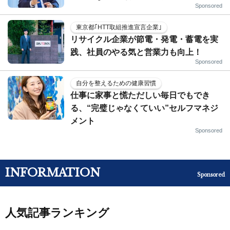
Sponsored
東京都｢HTT取組推進宣言企業｣
リサイクル企業が節電・発電・蓄電を実
践、社員のやる気と営業力も向上！
Sponsored
自分を整えるための健康習慣
仕事に家事と慌ただしい毎日でもでき
る、“完璧じゃなくていい”セルフマネジ
メント
Sponsored
INFORMATION
Sponsored
人気記事ランキング