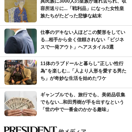
異民族に3000人の皇族が連れ去られ、収
容所送りに...「戦利品」になった女性皇
族たちがたどった悲惨な結末
仕事のデキない人ほどこの髪形をしてい
る...相手から全く信頼されない「ビジネ
スで一発アウト」ヘアスタイル3選
11体のラブドールと暮らし"正しい性行
為"を楽しむ...「人より人形を愛する男た
ち」が奇妙な生活を始めたワケ
ギャンブルでも、旅行でも、美術品収集
でもない...和田秀樹が手を出すなという
「世の中で一番金のかかる趣味」