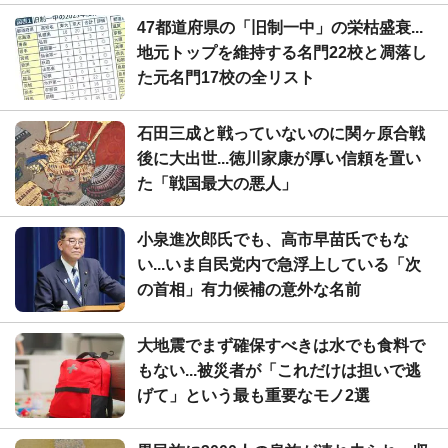
47都道府県の「旧制一中」の栄枯盛衰...
地元トップを維持する名門22校と凋落し
た元名門17校の全リスト
石田三成と戦っていないのに関ヶ原合戦
後に大出世...徳川家康が厚い信頼を置い
た「戦国最大の悪人」
小泉進次郎氏でも、高市早苗氏でもな
い...いま自民党内で急浮上している「次
の首相」有力候補の意外な名前
大地震でまず確保すべきは水でも食料で
もない...被災者が「これだけは担いで逃
げて」という最も重要なモノ2選