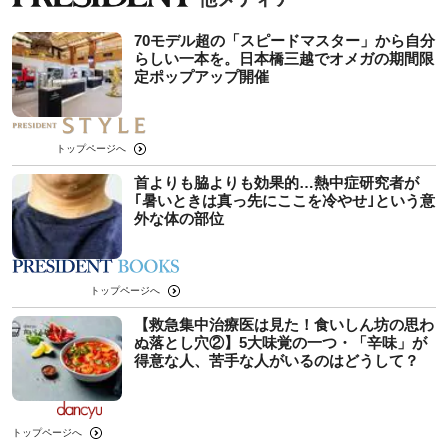
70モデル超の「スピードマスター」から自分
らしい一本を。日本橋三越でオメガの期間限
定ポップアップ開催
トップページへ
首よりも脇よりも効果的…熱中症研究者が
｢暑いときは真っ先にここを冷やせ｣という意
外な体の部位
トップページへ
【救急集中治療医は見た！食いしん坊の思わ
ぬ落とし穴②】5大味覚の一つ・「辛味」が
得意な人、苦手な人がいるのはどうして？
トップページへ