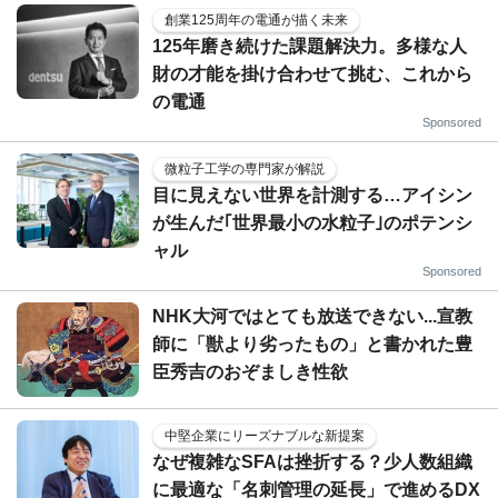
創業125周年の電通が描く未来
125年磨き続けた課題解決力。多様な人
財の才能を掛け合わせて挑む、これから
の電通
Sponsored
微粒子工学の専門家が解説
目に見えない世界を計測する…アイシン
が生んだ｢世界最小の水粒子｣のポテンシ
ャル
Sponsored
NHK大河ではとても放送できない...宣教
師に「獣より劣ったもの」と書かれた豊
臣秀吉のおぞましき性欲
中堅企業にリーズナブルな新提案
なぜ複雑なSFAは挫折する？少人数組織
に最適な「名刺管理の延長」で進めるDX