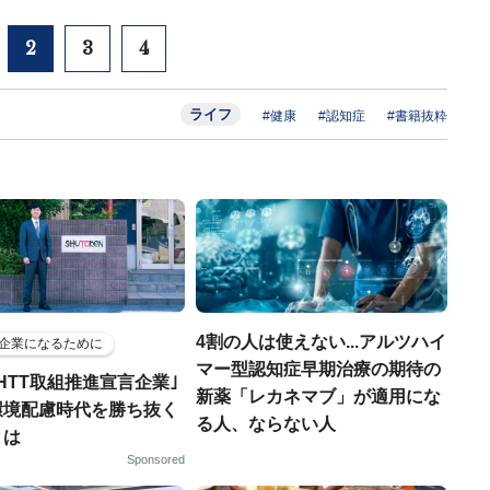
2
3
4
ライフ
#健康
#認知症
#書籍抜粋
4割の人は使えない...アルツハイ
企業になるために
マー型認知症早期治療の期待の
HTT取組推進宣言企業｣
新薬「レカネマブ」が適用にな
環境配慮時代を勝ち抜く
る人、ならない人
とは
Sponsored