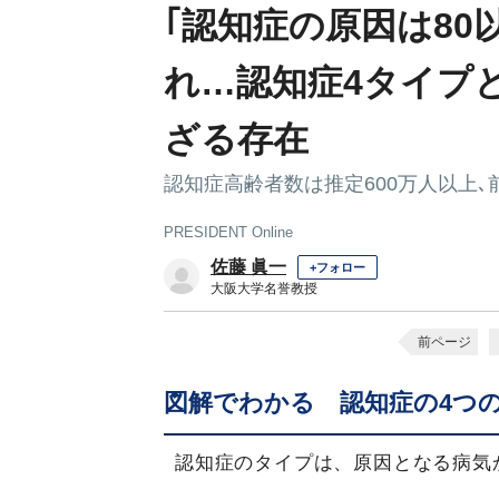
｢認知症の原因は80
れ…認知症4タイプ
ざる存在
認知症高齢者数は推定600万人以上
PRESIDENT Online
佐藤 眞一
+フォロー
大阪大学名誉教授
前ページ
図解でわかる 認知症の4つ
認知症のタイプは、原因となる病気