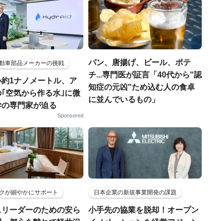
パン、唐揚げ、ビール、ポテ
動車部品メーカーの挑戦
チ...専門医が証言「40代から"認
小約1ナノメートル、ア
知症の元凶"ため込む人の食卓
｢空気から作る水｣に微
に並んでいるもの」
学の専門家が迫る
Sponsored
クが細やかにサポート
日本企業の新規事業開発の課題
スリーダーのための安ら
小手先の協業を脱却！オープン