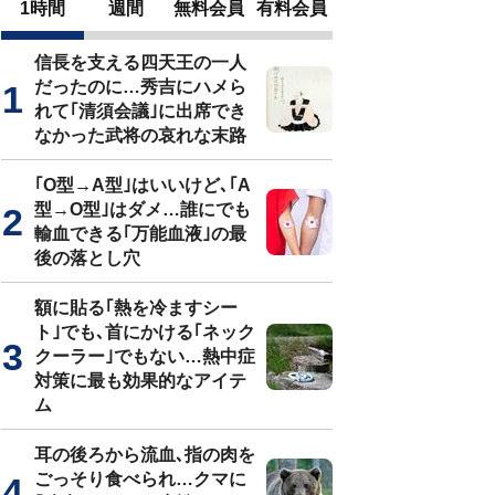
1時間
週間
無料会員
有料会員
信長を支える四天王の一人
だったのに…秀吉にハメら
れて｢清須会議｣に出席でき
なかった武将の哀れな末路
｢O型→A型｣はいいけど､｢A
型→O型｣はダメ…誰にでも
輸血できる｢万能血液｣の最
後の落とし穴
額に貼る｢熱を冷ますシー
ト｣でも､首にかける｢ネック
クーラー｣でもない…熱中症
対策に最も効果的なアイテ
ム
耳の後ろから流血､指の肉を
ごっそり食べられ…クマに