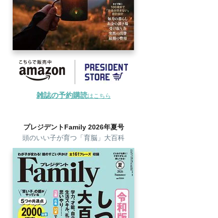
雑誌の予約購読
はこちら
プレジデントFamily 2026年夏号
頭のいい子が育つ「育脳」大百科