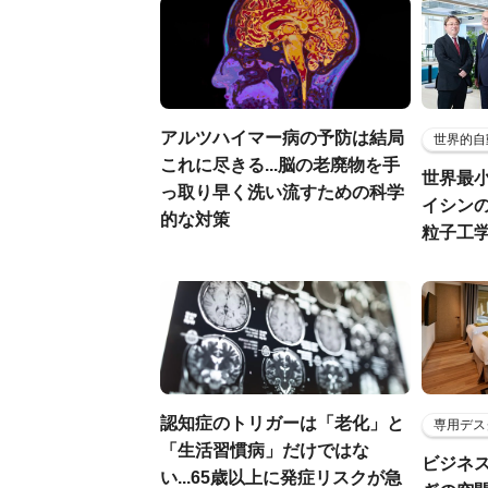
アルツハイマー病の予防は結局
世界的自
これに尽きる...脳の老廃物を手
世界最
っ取り早く洗い流すための科学
イシンの
的な対策
粒子工
認知症のトリガーは「老化」と
専用デス
「生活習慣病」だけではな
ビジネ
い...65歳以上に発症リスクが急