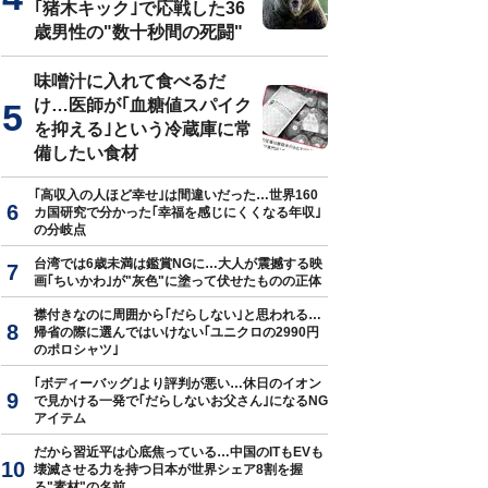
｢猪木キック｣で応戦した36
歳男性の"数十秒間の死闘"
味噌汁に入れて食べるだ
け…医師が｢血糖値スパイク
を抑える｣という冷蔵庫に常
備したい食材
｢高収入の人ほど幸せ｣は間違いだった…世界160
カ国研究で分かった｢幸福を感じにくくなる年収｣
の分岐点
台湾では6歳未満は鑑賞NGに…大人が震撼する映
画｢ちいかわ｣が"灰色"に塗って伏せたものの正体
襟付きなのに周囲から｢だらしない｣と思われる…
帰省の際に選んではいけない｢ユニクロの2990円
のポロシャツ｣
｢ボディーバッグ｣より評判が悪い…休日のイオン
で見かける一発で｢だらしないお父さん｣になるNG
アイテム
だから習近平は心底焦っている…中国のITもEVも
壊滅させる力を持つ日本が世界シェア8割を握
る"素材"の名前