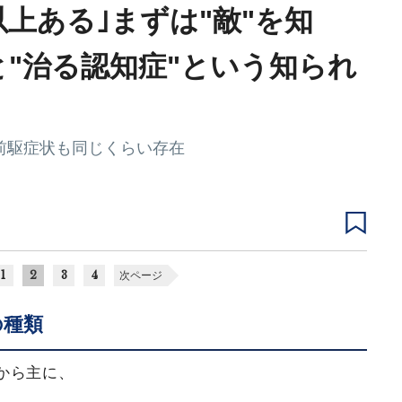
以上ある｣まずは"敵"を知
と"治る認知症"という知られ
､前駆症状も同じくらい存在
1
2
3
4
次ページ
の種類
から主に、