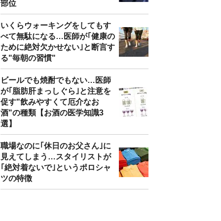
部位
いくらウォーキングをしてもす
べて無駄になる…医師が｢健康の
ために絶対欠かせない｣と断言す
る"毎朝の習慣"
ビールでも焼酎でもない…医師
が｢脂肪肝まっしぐら｣と注意を
促す"飲みやすくて厄介なお
酒"の種類【お酒の医学知識3
選】
職場なのに｢休日のお父さん｣に
見えてしまう…スタイリストが
｢絶対着ないで｣というポロシャ
ツの特徴