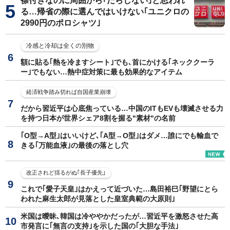
襟付きなのに周囲から｢だらしない｣と思われ
る…帰省の際に選んではいけない｢ユニクロの
2990円のポロシャツ｣
冷感と冷却は全くの別物
額に貼る｢熱を冷ますシート｣でも､首にかける｢ネッククーラ
ー｣でもない…熱中症対策に最も効果的なアイテム
経済戦争踏み切れば自国産業崩壊
だから習近平は心底焦っている…中国のITもEVも壊滅させる力
を持つ日本が世界シェア8割を握る"素材"の名前
｢O型→A型｣はいいけど､｢A型→O型｣はダメ…誰にでも輸血で
きる｢万能血液｣の最後の落とし穴
改正されど揺るがぬ｢長子優先｣
これで｢愛子天皇｣はかえって近づいた…島田裕巳｢野望にとら
われた麻生太郎が見落とした皇室典範の大原則｣
米国は曖昧､韓国は冷ややかだったが…習近平を激怒させた高
市発言に｢無言の支持｣を示した国の｢大胆な手法｣