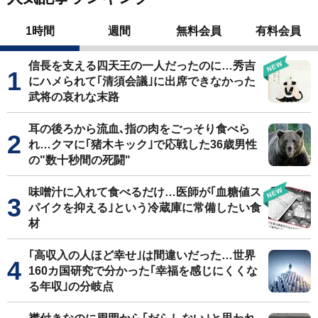
1時間
週間
無料会員
有料会員
信長を支える四天王の一人だったのに…秀吉
にハメられて｢清須会議｣に出席できなかった
武将の哀れな末路
耳の後ろから流血､指の肉をごっそり食べら
れ…クマに｢猪木キック｣で応戦した36歳男性
の"数十秒間の死闘"
味噌汁に入れて食べるだけ…医師が｢血糖値ス
パイクを抑える｣という冷蔵庫に常備したい食
材
｢高収入の人ほど幸せ｣は間違いだった…世界
160カ国研究で分かった｢幸福を感じにくくな
る年収｣の分岐点