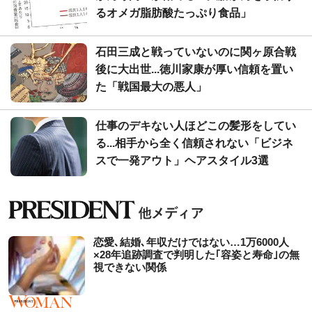
るオメガ脂肪酸たっぷり食品」
石田三成と戦っていないのに関ヶ原合戦
後に大出世...徳川家康が厚い信頼を置い
た「戦国最大の悪人」
仕事のデキない人ほどこの髪形をしてい
る...相手から全く信頼されない「ビジネ
スで一発アウト」ヘアスタイル3選
恋愛､結婚､年収だけではない…1万6000人
×28年追跡調査で判明した｢容姿と寿命｣の無
視できない関係