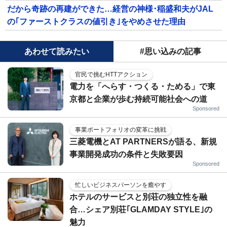
だから奇跡の再建ができた…経営の神様･稲盛和夫がJAL
の｢ファーストクラスの値引き｣をやめさせた理由
あわせて読みたい
#思い込みの記事
官民で挑むHTTアクション
電力を「へらす・つくる・ためる」で東
京都と企業が歩む持続可能社会への道
Sponsored
事業ポートフォリオの変革に挑戦
三菱電機とAT PARTNERSが語る、新規
事業開発成功の条件と失敗要因
Sponsored
忙しいビジネスパーソンを癒やす
ホテルのサービスと別荘の独立性を融
合…シェア別荘｢GLAMDAY STYLE｣の
魅力