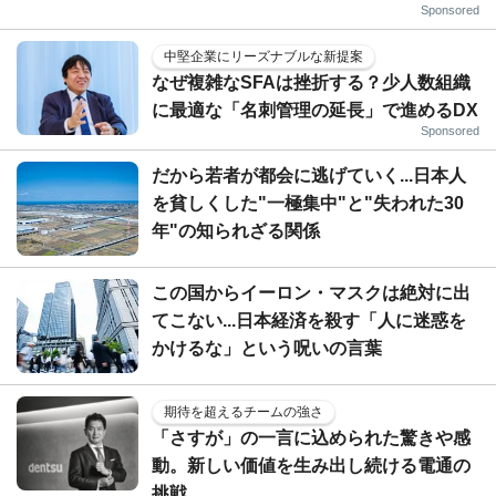
Sponsored
中堅企業にリーズナブルな新提案
なぜ複雑なSFAは挫折する？少人数組織
に最適な「名刺管理の延長」で進めるDX
Sponsored
だから若者が都会に逃げていく...日本人
を貧しくした"一極集中"と"失われた30
年"の知られざる関係
この国からイーロン・マスクは絶対に出
てこない...日本経済を殺す「人に迷惑を
かけるな」という呪いの言葉
期待を超えるチームの強さ
「さすが」の一言に込められた驚きや感
動。新しい価値を生み出し続ける電通の
挑戦