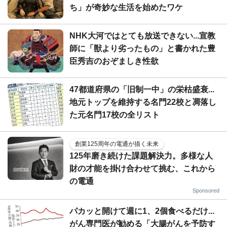
ち」が奇妙な生活を始めたワケ
NHK大河ではとても放送できない...宣教
師に「獣より劣ったもの」と書かれた豊
臣秀吉のおぞましき性欲
47都道府県の「旧制一中」の栄枯盛衰...
地元トップを維持する名門22校と凋落し
た元名門17校の全リスト
創業125周年の電通が描く未来
125年磨き続けた課題解決力。多様な人
財の才能を掛け合わせて挑む、これから
の電通
Sponsored
パカッと開けて週に1、2個食べるだけ...
がん専門医が勧める「大腸がんを予防す