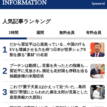
INFORMATION
Sponsored
人気記事ランキング
1時間
週間
無料会員
有料会員
だから習近平は心底焦っている…中国のITも
EVも壊滅させる力を持つ日本が世界シェア8
割を握る"素材"の名前
プーチンは動揺し､言葉を失ったとの指摘も…
習近平に見放され､側近も友好国も停戦を迫る
独裁政権の末期症状
これで｢愛子天皇｣はかえって近づいた…島田
裕巳｢野望にとらわれた麻生太郎が見落とした
皇室典範の大原則｣