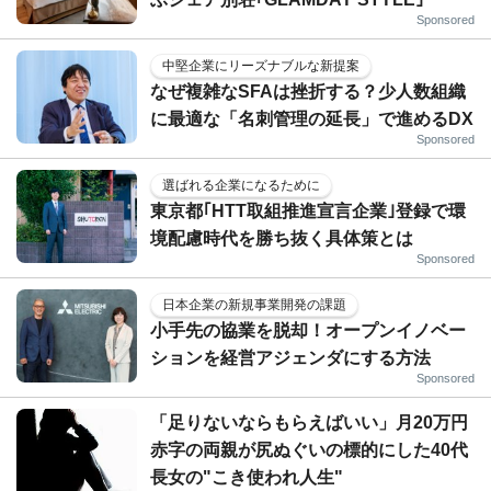
Sponsored
中堅企業にリーズナブルな新提案
なぜ複雑なSFAは挫折する？少人数組織
に最適な「名刺管理の延長」で進めるDX
Sponsored
選ばれる企業になるために
東京都｢HTT取組推進宣言企業｣登録で環
境配慮時代を勝ち抜く具体策とは
Sponsored
日本企業の新規事業開発の課題
小手先の協業を脱却！オープンイノベー
ションを経営アジェンダにする方法
Sponsored
「足りないならもらえばいい」月20万円
赤字の両親が尻ぬぐいの標的にした40代
長女の"こき使われ人生"