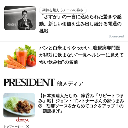
期待を超えるチームの強さ
「さすが」の一言に込められた驚きや感
動。新しい価値を生み出し続ける電通の
挑戦
Sponsored
パンと白米よりやっかい...糖尿病専門医
が絶対に飲まない"一見ヘルシーに見えて
怖い飲み物"の名前
【日本酒達人たちの、家呑み「リピートつま
み」帖】ジョン・ゴントナーさんの家つまみ
➁ 胡麻ソースをからめてコクをアップ！の
「鶏唐揚げ」
トップページへ