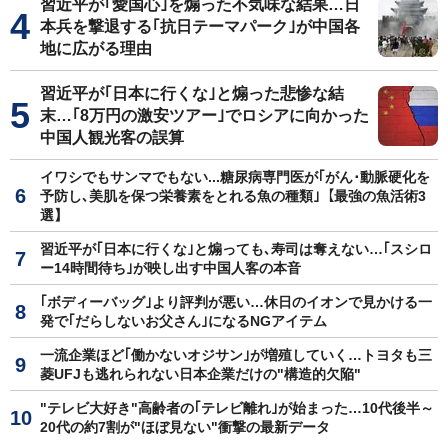
習近平が｢愛国心｣を煽った不気味な結果…日
本兵を撃退する｢抗日テーマパーク｣が中国各
地に広がる理由
習近平が｢日本に行くな｣と煽った悲惨な結
末…｢8万円の激安ツアー｣でロシアに向かった
中国人観光客の誤算
イワシでもサンマでもない...糖尿病専門医が｢がん･動脈硬化を
予防し､美肌を保つ栄養素をとれる魚の種類｣【最強の魚活術3
選】
習近平が｢日本に行くな｣と煽っても､寿司は奪えない…｢スシロ
ー14時間待ち｣が映し出す中国人客の本音
｢ボディーバッグ｣より評判が悪い…休日のイオンで見かける一
発で｢だらしないお父さん｣になるNGアイテム
一流企業ほど｢働かないオジサン｣が増殖していく…トヨタも三
菱UFJも逃れられない日本企業だけの"構造的欠陥"
"テレビ大好き"高齢者の｢テレビ離れ｣が始まった…10代後半～
20代の約7割が"ほぼ見ない"衝撃の最新データ