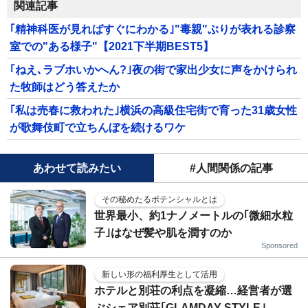
関連記事
｢精神科医が見ればすぐにわかる｣"毒親"ぶりが表れる診察
室での"ある様子"【2021下半期BEST5】
｢ねえ､ラブホいかへん?｣夜の街で家出少女に声をかけられ
た牧師はどう答えたか
｢私は売春に救われた｣横浜の高級住宅街で育った31歳女性
が歌舞伎町で立ちんぼを続けるワケ
あわせて読みたい
#人間関係の記事
その秘めたるポテンシャルとは
世界最小、約1ナノメートルの｢微細水粒
子｣はなぜ髪や肌を潤すのか
Sponsored
新しい形の福利厚生として活用
ホテルと別荘の利点を凝縮…経営者が選
ぶシェア別荘｢GLAMDAY STYLE｣