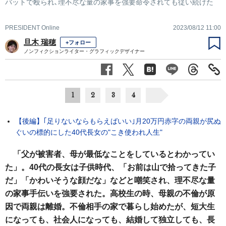
バットで殴られ､理不尽な量の家事を強要命令されても従い続けた
PRESIDENT Online
2023/08/12 11:00
旦木 瑞穂
+フォロー
ノンフィクションライター・グラフィックデザイナー
1
2
3
4
【後編】｢足りないならもらえばいい｣月20万円赤字の両親が尻ぬ
ぐいの標的にした40代長女の"こき使われ人生"
「父が被害者、母が最低なことをしているとわかってい
た」。40代の長女は子供時代、「お前は山で拾ってきた子
だ」「かわいそうな顔だな」などと嘲笑され、理不尽な量
の家事手伝いを強要された。高校生の時、母親の不倫が原
因で両親は離婚。不倫相手の家で暮らし始めたが、短大生
になっても、社会人になっても、結婚して独立しても、長