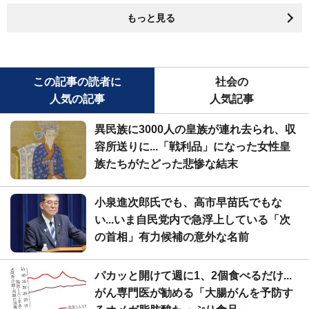
もっと見る
この記事の読者に
社会の
人気の記事
人気記事
異民族に3000人の皇族が連れ去られ、収
容所送りに...「戦利品」になった女性皇
族たちがたどった悲惨な結末
小泉進次郎氏でも、高市早苗氏でもな
い...いま自民党内で急浮上している「次
の首相」有力候補の意外な名前
パカッと開けて週に1、2個食べるだけ...
がん専門医が勧める「大腸がんを予防す