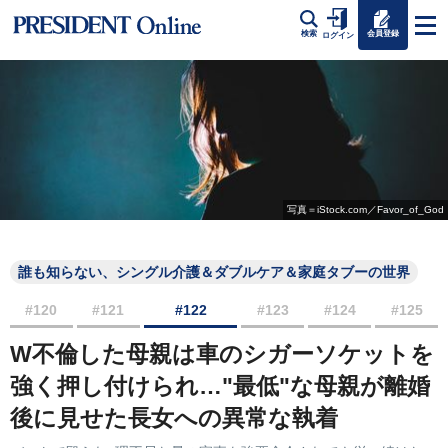
会員登録
検索
ログイン
写真＝iStock.com／Favor_of_God
誰も知らない、シングル介護＆ダブルケア＆家庭タブーの世界
#120
#121
#122
#123
#124
#125
W不倫した母親は車のシガーソケットを
強く押し付けられ…"最低"な母親が離婚
後に見せた長女への異常な執着