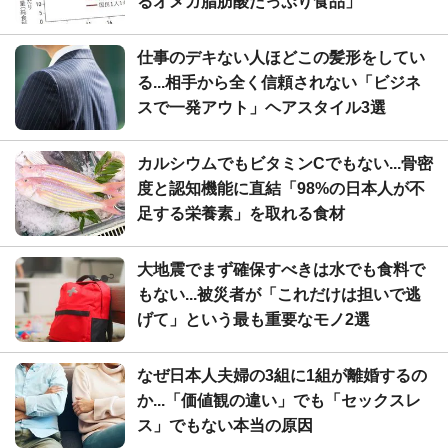
るオメガ脂肪酸たっぷり食品」
仕事のデキない人ほどこの髪形をしてい
る...相手から全く信頼されない「ビジネ
スで一発アウト」ヘアスタイル3選
カルシウムでもビタミンCでもない...骨密
度と認知機能に直結「98%の日本人が不
足する栄養素」を取れる食材
大地震でまず確保すべきは水でも食料で
もない...被災者が「これだけは担いで逃
げて」という最も重要なモノ2選
なぜ日本人夫婦の3組に1組が離婚するの
か...「価値観の違い」でも「セックスレ
ス」でもない本当の原因