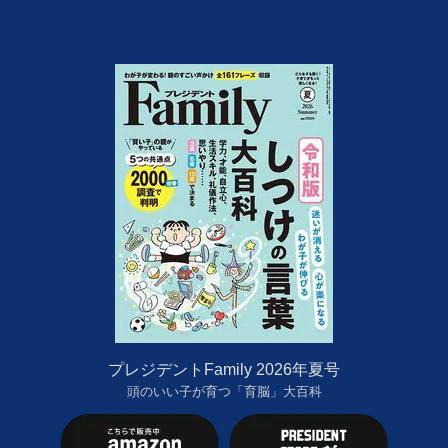
プレジデントFamily 2026年夏号
頭のいい子が育つ「育脳」大百科