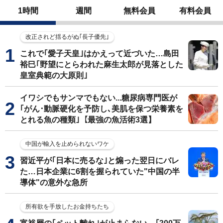
1時間
週間
無料会員
有料会員
改正されど揺るがぬ｢長子優先｣
これで｢愛子天皇｣はかえって近づいた…島田
裕巳｢野望にとらわれた麻生太郎が見落とした
皇室典範の大原則｣
イワシでもサンマでもない...糖尿病専門医が
｢がん･動脈硬化を予防し､美肌を保つ栄養素を
とれる魚の種類｣【最強の魚活術3選】
中国が輸入を止められないワケ
習近平が｢日本に売るな｣と煽った翌日にバレ
た…日本企業に6割を握られていた"中国の半
導体"の意外な急所
所有欲を手放したお金持ちたち