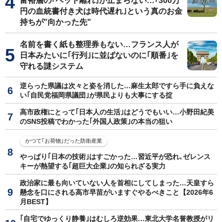
富裕層の｢ペット離れ｣が止まらない…｢300万
円の血統書付き犬は時代遅れ｣という真のお金
持ちが"向かった先"
名前を書く紙も整理券もない…フランス人が
日本みたいに｢行列｣に並ばないのに｢順番｣を
守れる謎システム
逆らった県議は次々と姿を消した…麻生太郎ですら手に負えな
い｢自民党福岡県議団｣が県民よりも大事にする掟
高市政権にとって｢日本人の生活｣はどうでもいい…小野田紀美
のSNS投稿でわかった｢外国人政策｣の本当の狙い
かつて｢お荷物｣だった防衛産業
やっぱり｢日本の技術｣はすごかった…習近平が恐れ､ゼレンス
キーが熱望する｢超巨大企業｣の知られざる実力
政治家に最も向いていない人を首相にしてしまった…天皇すら
懸念を口にされる高市早苗がいますぐやるべきこと【2026年6
月BEST】
｢自宅でゆっくり静養｣はむしろ逆効果…東北大学名誉教授がリ