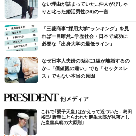
ない理由が詰まっていた...仲人がぴしゃ
りと叱った婚活男性(36)の一言
「三菱商事"採用大学"ランキング」を見
れば一目瞭然...学歴社会・日本で成功に
必要な「出身大学の最低ライン」
なぜ日本人夫婦の3組に1組が離婚するの
か...「価値観の違い」でも「セックスレ
ス」でもない本当の原因
これで｢愛子天皇｣はかえって近づいた…島田
裕巳｢野望にとらわれた麻生太郎が見落とし
た皇室典範の大原則｣