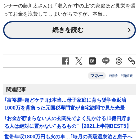
ンナーの藤川太さんは「収入が“中の上”の家庭ほど見栄を張
ってお金を浪費してしまいがちですが、本当…
続きを読む
マネー
#相続
#価値観
関連記事
｢富裕層=超どケチ｣は本当…母子家庭に育ち奨学金返済
1000万を背負った元国税専門官が自宅訪問で見た光景
｢お金が貯まらない人の玄関先でよく見かける｣1億円貯ま
る人は絶対に置かない"あるもの"【2021上半期BEST5】
世帯年収1800万円も火の車…｢毎月の高級温泉泊と息子へ