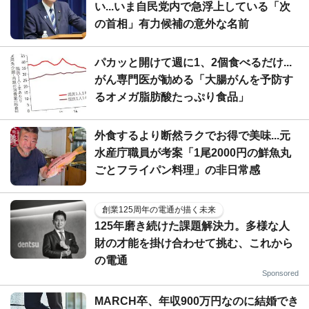
い...いま自民党内で急浮上している「次
の首相」有力候補の意外な名前
パカッと開けて週に1、2個食べるだけ...
がん専門医が勧める「大腸がんを予防す
るオメガ脂肪酸たっぷり食品」
外食するより断然ラクでお得で美味...元
水産庁職員が考案「1尾2000円の鮮魚丸
ごとフライパン料理」の非日常感
創業125周年の電通が描く未来
125年磨き続けた課題解決力。多様な人
財の才能を掛け合わせて挑む、これから
の電通
Sponsored
MARCH卒、年収900万円なのに結婚でき