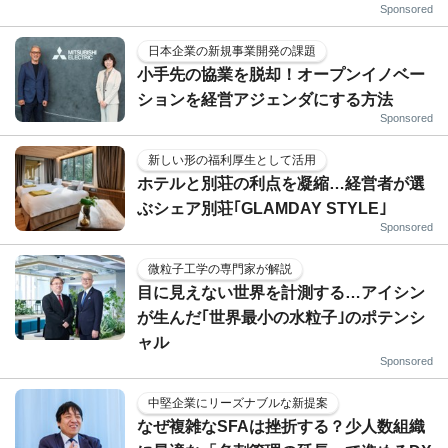
Sponsored
日本企業の新規事業開発の課題
小手先の協業を脱却！オープンイノベー
ションを経営アジェンダにする方法
Sponsored
新しい形の福利厚生として活用
ホテルと別荘の利点を凝縮…経営者が選
ぶシェア別荘｢GLAMDAY STYLE｣
Sponsored
微粒子工学の専門家が解説
目に見えない世界を計測する…アイシン
が生んだ｢世界最小の水粒子｣のポテンシ
ャル
Sponsored
中堅企業にリーズナブルな新提案
なぜ複雑なSFAは挫折する？少人数組織