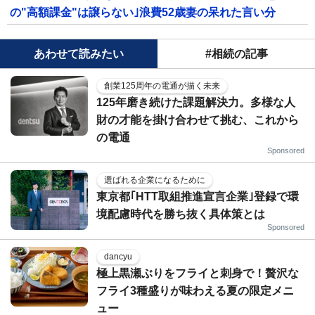
の"高額課金"は譲らない｣浪費52歳妻の呆れた言い分
あわせて読みたい
#相続の記事
創業125周年の電通が描く未来
125年磨き続けた課題解決力。多様な人
財の才能を掛け合わせて挑む、これから
の電通
Sponsored
選ばれる企業になるために
東京都｢HTT取組推進宣言企業｣登録で環
境配慮時代を勝ち抜く具体策とは
Sponsored
dancyu
極上黒瀬ぶりをフライと刺身で！贅沢な
フライ3種盛りが味わえる夏の限定メニ
ュー