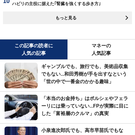
ハビリの主役に据えた｢腎臓を強くする歩き方｣
もっと見る
この記事の読者に
マネーの
人気の記事
人気記事
ギャンブルでも、旅行でも、美術品収集
でもない...和田秀樹が手を出すなという
「世の中で一番金のかかる趣味」
「本当のお金持ち」はポルシェやフェラ
ーリには乗っていない...FPが実際に目に
した「富裕層のクルマ」の真実
小泉進次郎氏でも、高市早苗氏でもな