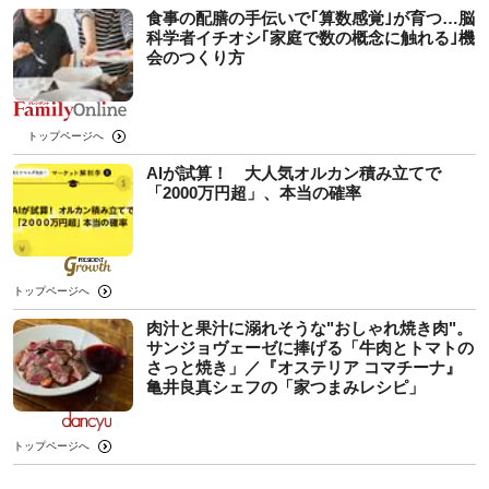
食事の配膳の手伝いで｢算数感覚｣が育つ…脳
科学者イチオシ｢家庭で数の概念に触れる｣機
会のつくり方
トップページへ
AIが試算！ 大人気オルカン積み立てで
「2000万円超」、本当の確率
トップページへ
肉汁と果汁に溺れそうな"おしゃれ焼き肉"。
サンジョヴェーゼに捧げる「牛肉とトマトの
さっと焼き」／『オステリア コマチーナ』
亀井良真シェフの「家つまみレシピ」
トップページへ