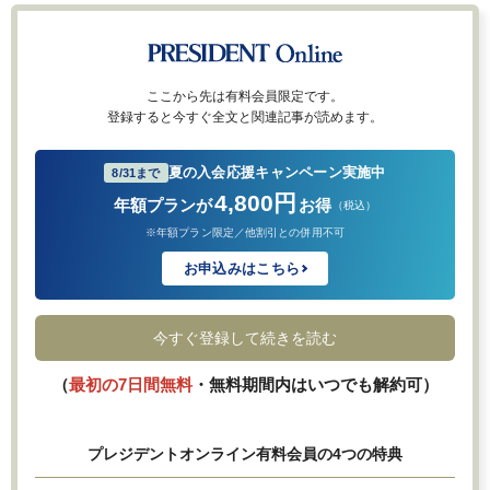
ここから先は有料会員限定です。
登録すると今すぐ全文と関連記事が読めます。
夏の入会応援キャンペーン実施中
8/31まで
4,800円
年額プランが
お得
（税込）
※年額プラン限定／他割引との併用不可
お申込みはこちら
今すぐ登録して続きを読む
（
最初の7日間無料
・無料期間内はいつでも解約可）
プレジデントオンライン有料会員の4つの特典