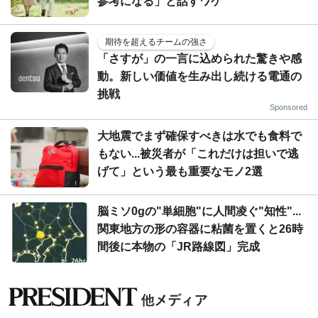
参考になる」と話すワケ
期待を超えるチームの強さ
「さすが」の一言に込められた驚きや感
動。新しい価値を生み出し続ける電通の
挑戦
Sponsored
大地震でまず確保すべきは水でも食料で
もない...被災者が「これだけは担いで逃
げて」という最も重要なモノ2選
脳ミソ0gの"単細胞"に人間凌ぐ"知性"...
関東地方の形の容器に粘菌を置くと26時
間後に本物の「JR路線図」完成