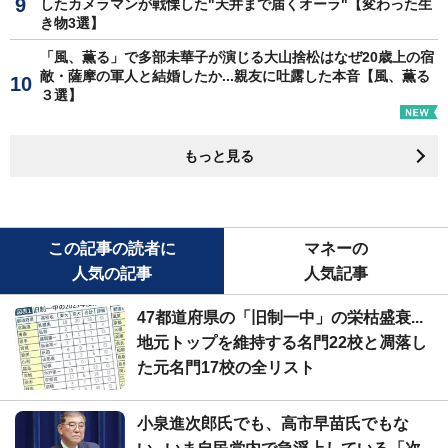
したカメラマンが戦慄した"天井まで届くオーラ"【変わった生
き物3選】
「風、薫る」で多部未華子が演じる大山捨松はなぜ20歳上の宿
敵・薩摩の軍人と結婚したか...親友に吐露した本音【風、薫る
３選】
もっと見る
この記事の読者に
マネーの
人気の記事
人気記事
47都道府県の「旧制一中」の栄枯盛衰...
地元トップを維持する名門22校と凋落し
た元名門17校の全リスト
小泉進次郎氏でも、高市早苗氏でもな