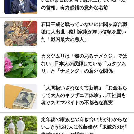
い...いま自民党内で急浮上している「次
の首相」有力候補の意外な名前
石田三成と戦っていないのに関ヶ原合戦
後に大出世...徳川家康が厚い信頼を置い
た「戦国最大の悪人」
カタツムリは「殻のあるナメクジ」では
ない...日本人が誤解している「カタツム
リ」と「ナメクジ」の意外な関係
「人間扱いされなくて新鮮」「お金もら
って大人のキッザニア体験」...正社員も
稼ぐスキマバイトの不都合な真実
定年後の家族との向き合い方がわからな
い...そう悩む人に佐藤優が「鬼滅の刃が