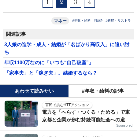
1
2
3
4
マネー
#年収・給料
#結婚
#解雇・リストラ
関連記事
3人娘の進学・成人・結婚が「名ばかり高収入」に追い討
ち
年収1100万なのに「いつも“自己破産”」
「家事夫」と「稼ぎ夫」。結婚するなら？
あわせて読みたい
#年収・給料の記事
官民で挑むHTTアクション
電力を「へらす・つくる・ためる」で東
京都と企業が歩む持続可能社会への道
Sponsored