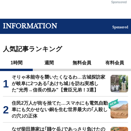
Sponsored
INFORMATION
Sponsored
人気記事ランキング
1時間
週間
無料会員
有料会員
そりゃ本能寺を襲いたくなるわ…古城探訪家
が岐阜に2つある｢あけち城｣を訪ね実感し
た"光秀→信長の恨み"【豊臣兄弟！3選】
住民2万人が街を捨てた…スマホにも電気自動
車にも欠かせない銅を生む世界最大の｢人殺し
の穴｣の正体
なぜ柴田勝家は｢賤ケ岳｣であっさり負けたの