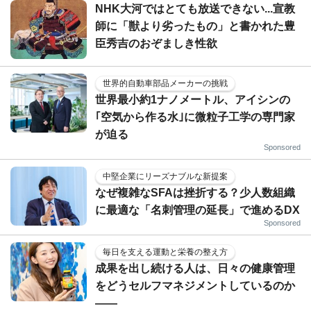
NHK大河ではとても放送できない...宣教
師に「獣より劣ったもの」と書かれた豊
臣秀吉のおぞましき性欲
世界的自動車部品メーカーの挑戦
世界最小約1ナノメートル、アイシンの
｢空気から作る水｣に微粒子工学の専門家
が迫る
Sponsored
中堅企業にリーズナブルな新提案
なぜ複雑なSFAは挫折する？少人数組織
に最適な「名刺管理の延長」で進めるDX
Sponsored
毎日を支える運動と栄養の整え方
成果を出し続ける人は、日々の健康管理
をどうセルフマネジメントしているのか
——