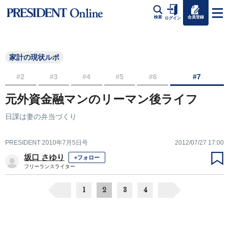
会員登録
検索
ログイン
家計の現状ルポ
#2
#3
#4
#5
#6
#7
元外資金融マンのリーマン後ライフ
日課は妻の弁当づくり
PRESIDENT 2010年7月5日号
2012/07/27 17:00
坂口 さゆり
+フォロー
フリーランスライター
1
2
3
4