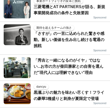
事業ポートフォリオの変革に挑戦
三菱電機とAT PARTNERSが語る、新規
事業開発成功の条件と失敗要因
Sponsored
期待を超えるチームの強さ
「さすが」の一言に込められた驚きや感
動。新しい価値を生み出し続ける電通の
挑戦
Sponsored
「秀吉と一緒になるのがイヤ」ではな
い...お市の方が柴田勝家との自害を選ん
だ"現代人には理解できない"理由
dancyu
黒瀬ぶりの魅力を味わい尽くす！フライ
の豪華3種盛りと刺身が夏限定で登場
Sponsored