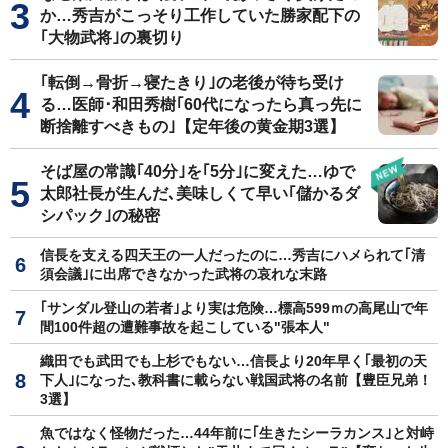
か…秀吉がこっそり工作していた勝家配下の
｢大物武将｣の裏切り
｢転倒→骨折→寝たきり｣の老後が待ち受け
る…医師･和田秀樹｢60代になったら真っ先に
断捨離すべきもの｣【定年後の黄金期3選】
そば屋の常識｢40分｣を｢5分｣に変えた…ゆで
太郎社長が生んだ､美味しくて早い｢儲かるダ
シパック｣の秘密
信長を支える四天王の一人だったのに…秀吉にハメられて｢清
須会議｣に出席できなかった武将の哀れな末路
｢サンダル登山の若者｣より実は危険…標高599ｍの高尾山で年
間100件超の遭難事故を起こしている"張本人"
織田でも武田でも上杉でもない…信長より20年早く｢最初の天
下人｣になった､教科書に載らない戦国武将の名前【豊臣兄弟！
3選】
魚ではなく怪物だった…44年前に｢生きたシーラカンス｣と対峙