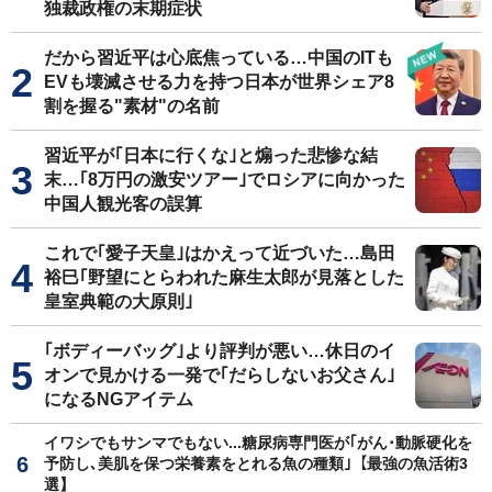
独裁政権の末期症状
だから習近平は心底焦っている…中国のITも
EVも壊滅させる力を持つ日本が世界シェア8
割を握る"素材"の名前
習近平が｢日本に行くな｣と煽った悲惨な結
末…｢8万円の激安ツアー｣でロシアに向かった
中国人観光客の誤算
これで｢愛子天皇｣はかえって近づいた…島田
裕巳｢野望にとらわれた麻生太郎が見落とした
皇室典範の大原則｣
｢ボディーバッグ｣より評判が悪い…休日のイ
オンで見かける一発で｢だらしないお父さん｣
になるNGアイテム
イワシでもサンマでもない...糖尿病専門医が｢がん･動脈硬化を
予防し､美肌を保つ栄養素をとれる魚の種類｣【最強の魚活術3
選】