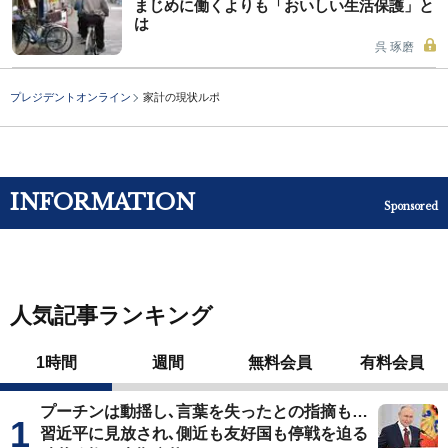
まじめに働くよりも「おいしい生活保護」と
は
呉 琢磨
プレジデントオンライン
家計の現状ルポ
INFORMATION
Sponsored
人気記事ランキング
1時間
週間
無料会員
有料会員
プーチンは動揺し､言葉を失ったとの指摘も…
習近平に見放され､側近も友好国も停戦を迫る