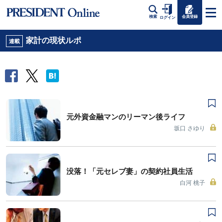
会員登録
検索
ログイン
家計の現状ルポ
連載
元外資金融マンのリーマン後ライフ
坂口 さゆり
没落！「元セレブ妻」の契約社員生活
白河 桃子