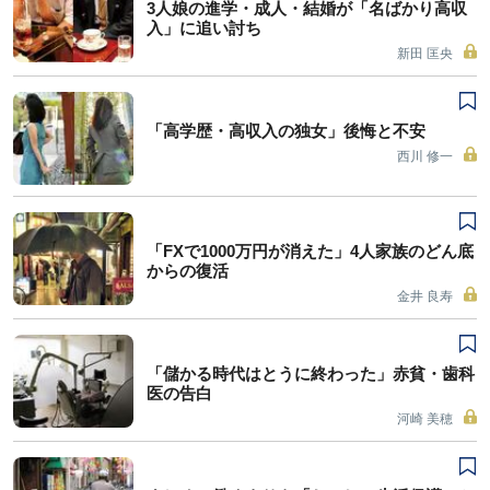
3人娘の進学・成人・結婚が「名ばかり高収
入」に追い討ち
新田 匡央
「高学歴・高収入の独女」後悔と不安
西川 修一
「FXで1000万円が消えた」4人家族のどん底
からの復活
金井 良寿
「儲かる時代はとうに終わった」赤貧・歯科
医の告白
河崎 美穂