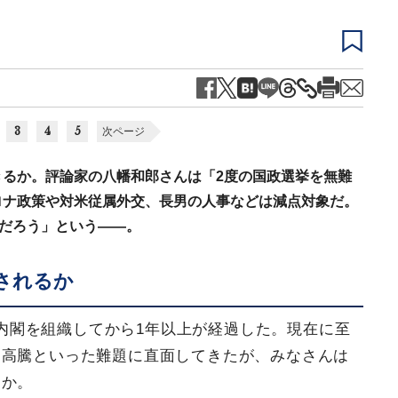
3
4
5
次ページ
きるか。評論家の八幡和郎さんは「2度の国政選挙を無難
ロナ政策や対米従属外交、長男の人事などは減点対象だ。
ろだろう」という――。
されるか
0代内閣を組織してから1年以上が経過した。現在に至
価高騰といった難題に直面してきたが、みなさんは
うか。