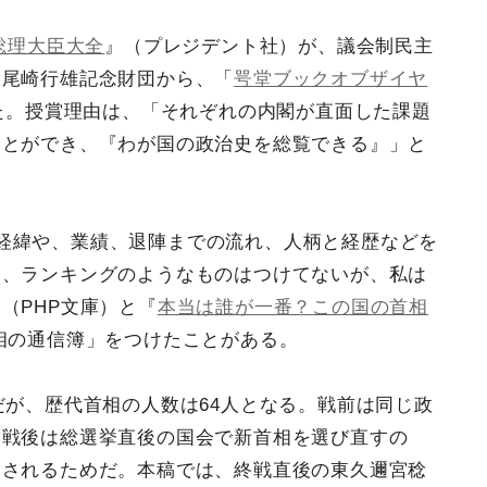
総理大臣大全
』（プレジデント社）が、議会制民主
す尾崎行雄記念財団から、「
咢堂ブックオブザイヤ
た。授賞理由は、「それぞれの内閣が直面した課題
ことができ、『わが国の政治史を総覧できる』」と
経緯や、業績、退陣までの流れ、人柄と経歴などを
め、ランキングのようなものはつけてないが、私は
（PHP文庫）と『
本当は誰が一番？この国の首相
相の通信簿」をつけたことがある。
だが、歴代首相の人数は64人となる。戦前は同じ政
、戦後は総選挙直後の国会で新首相を選び直すの
定されるためだ。本稿では、終戦直後の東久邇宮稔