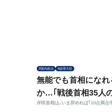
#国内政治
#総理大臣
無能でも首相になれ
か…｢戦後首相35人
岸田首相は､いま辞めれば｢10点満点中