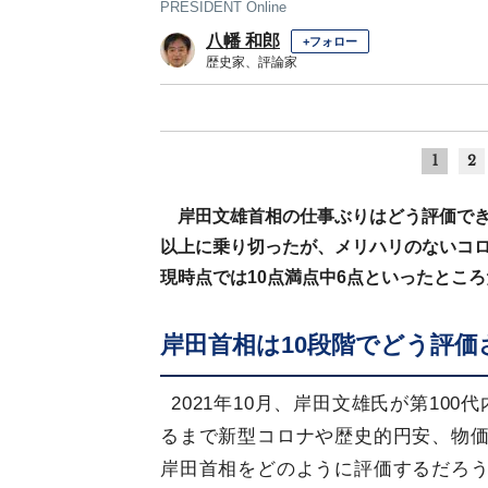
PRESIDENT Online
八幡 和郎
+フォロー
歴史家、評論家
1
2
岸田文雄首相の仕事ぶりはどう評価で
以上に乗り切ったが、メリハリのないコ
現時点では10点満点中6点といったとこ
岸田首相は10段階でどう評価
2021年10月、岸田文雄氏が第10
るまで新型コロナや歴史的円安、物
岸田首相をどのように評価するだろ