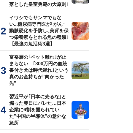
落とした皇室典範の大原則｣
イワシでもサンマでもな
い...糖尿病専門医が｢がん･
動脈硬化を予防し､美背を保
つ栄養素をとれる魚の種類｣
【最強の魚活術3選】
富裕層の｢ペット離れ｣が止
まらない…｢300万円の血統
書付き犬は時代遅れ｣という
真のお金持ちが"向かった
先"
習近平が｢日本に売るな｣と
煽った翌日にバレた…日本
企業に6割を握られてい
た"中国の半導体"の意外な
急所