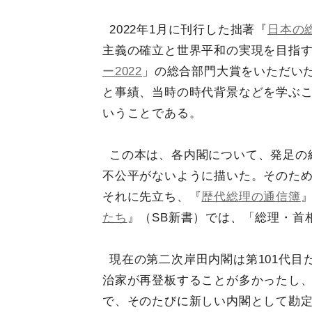
2022年1月に刊行した拙著『
日本の
主義の確立と世界平和の実現を目指
ー2022
」の総合部門大賞をいただい
と事績、当時の時代背景などを学ぶ
いうことである。
この本は、各内閣について、発足の
不公平がないように描いた。そのた
それに先立ち、『
歴代総理の通信簿
』
たち
』（SB新書）では、「総理・首
現在の第二次岸田内閣は第101代目
治家が再登板することが多かったし
で、そのたびに新しい内閣として勘