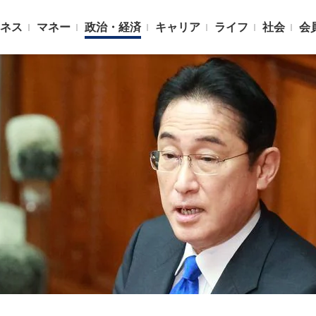
ネス
マネー
政治・経済
キャリア
ライフ
社会
会