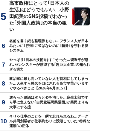
高市政権にとって｢日本人の
生活｣はどうでもいい…小野
田紀美のSNS投稿でわかっ
た｢外国人政策｣の本当の狙
い
名前を書く紙も整理券もない…フランス人が日本
みたいに｢行列｣に並ばないのに｢順番｣を守れる謎
システム
やっぱり｢日本の技術｣はすごかった…習近平が恐
れ､ゼレンスキーが熱望する｢超巨大企業｣の知られ
ざる実力
政治家に最も向いていない人を首相にしてしまっ
た…天皇すら懸念を口にされる高市早苗がいます
ぐやるべきこと【2026年6月BEST】
逆らった県議は次々と姿を消した…麻生太郎です
ら手に負えない｢自民党福岡県議団｣が県民よりも
大事にする掟
そりゃ仕事のことを一瞬で忘れられるわ…グーグ
ル共同創業者が仕事終わりに没頭していた"特殊な
運動"の正体