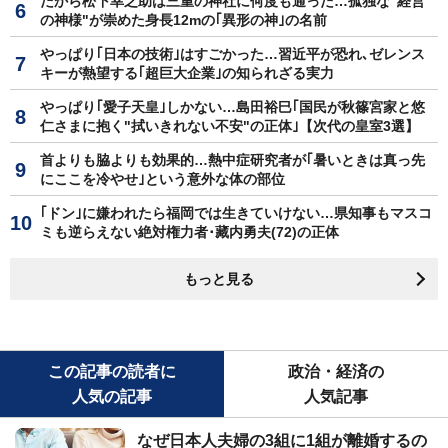
だから松下幸之助は三重の神社に何度も通った…孤独な"経営
の神様"が崇めた身長12mの｢異形の神｣の名前
やっぱり｢日本の技術｣はすごかった…習近平が恐れ､ゼレンス
キーが熱望する｢超巨大企業｣の知られざる実力
やっぱり｢愛子天皇｣しかない…島田裕巳｢国民が秋篠宮家と悠
仁さまに抱く"拭いきれない不安"の正体｣【次代の皇室3選】
首よりも脇よりも効果的…熱中症研究者が｢暑いときは真っ先
にここを冷やせ｣という意外な体の部位
｢ドン｣に嫌われたら福岡では生きていけない…県知事もマスコ
ミも逆らえない絶対権力者･藏内勇夫(72)の正体
もっと見る
この記事の読者に
政治・経済の
人気の記事
人気記事
なぜ日本人夫婦の3組に1組が離婚するの