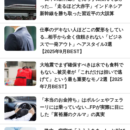
った...「走るほど大赤字」インドネシア
新幹線を勝ち取った習近平の大誤算
仕事のデキない人ほどこの髪形をしてい
る...相手から全く信頼されない「ビジネ
スで一発アウト」ヘアスタイル3選
【2025年9月BEST】
大地震でまず確保すべきは水でも食料で
もない...被災者が「これだけは担いで逃
げて」という最も重要なモノ2選【2025
年7月BEST】
「本当のお金持ち」はポルシェやフェラ
ーリには乗っていない...FPが実際に目に
した「富裕層のクルマ」の真実