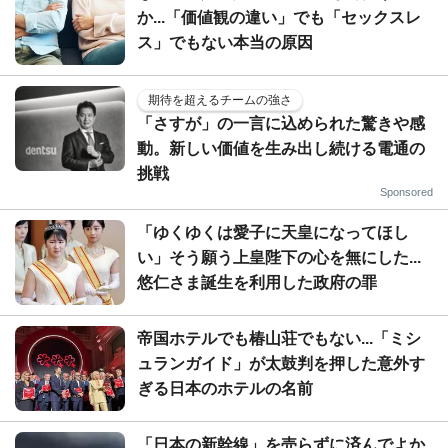
か...「価値観の違い」でも「セックスレ
ス」でもない本当の原因
期待を超えるチームの強さ
「さすが」の一言に込められた驚きや感
動。新しい価値を生み出し続ける電通の
挑戦
Sponsored
「ゆくゆくは愛子に天皇になってほし
い」そう願う上皇陛下の心を無にした...
悠仁さま誕生を利用した政府の罪
帝国ホテルでも椿山荘でもない...「ミシ
ュランガイド」が太鼓判を押した意外す
ぎる日本のホテルの名前
「日本の新幹線」を売らずに済んでよか