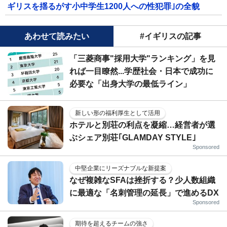
ギリスを揺るがす小中学生1200人への性犯罪｣の全貌
あわせて読みたい
#イギリスの記事
「三菱商事"採用大学"ランキング」を見
れば一目瞭然...学歴社会・日本で成功に
必要な「出身大学の最低ライン」
新しい形の福利厚生として活用
ホテルと別荘の利点を凝縮…経営者が選
ぶシェア別荘｢GLAMDAY STYLE｣
Sponsored
中堅企業にリーズナブルな新提案
なぜ複雑なSFAは挫折する？少人数組織
に最適な「名刺管理の延長」で進めるDX
Sponsored
期待を超えるチームの強さ