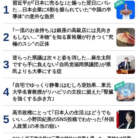
習近平が｢日本に売るな｣と煽った翌日にバレ
た…日本企業に6割を握られていた"中国の半
導体"の意外な急所
｢一流のお金持ち｣は銀座の高級店には見向き
もしない…"本物"を知る富裕層が行きつく"究
極のスシ"の正体
逆らった県議は次々と姿を消した…麻生太郎
ですら手に負えない｢自民党福岡県議団｣が県
民よりも大事にする掟
｢自宅でゆっくり静養｣はむしろ逆効果…東北
大学名誉教授がリハビリの主役に据えた｢腎臓
を強くする歩き方｣
高市政権にとって｢日本人の生活｣はどうでも
いい…小野田紀美のSNS投稿でわかった｢外国
人政策｣の本当の狙い