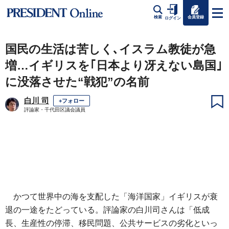
会員登録
検索
ログイン
国民の生活は苦しく､イスラム教徒が急
増…イギリスを｢日本より冴えない島国｣
に没落させた“戦犯”の名前
白川 司
+フォロー
評論家・千代田区議会議員
かつて世界中の海を支配した「海洋国家」イギリスが衰
退の一途をたどっている。評論家の白川司さんは「低成
長、生産性の停滞、移民問題、公共サービスの劣化といっ