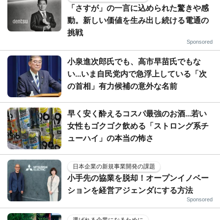
「さすが」の一言に込められた驚きや感
動。新しい価値を生み出し続ける電通の
挑戦
Sponsored
小泉進次郎氏でも、高市早苗氏でもな
い...いま自民党内で急浮上している「次
の首相」有力候補の意外な名前
早く安く酔えるコスパ最強のお酒...若い
女性もゴクゴク飲める「ストロング系チ
ューハイ」の本当の怖さ
日本企業の新規事業開発の課題
小手先の協業を脱却！オープンイノベー
ションを経営アジェンダにする方法
Sponsored
選ばれる企業になるために