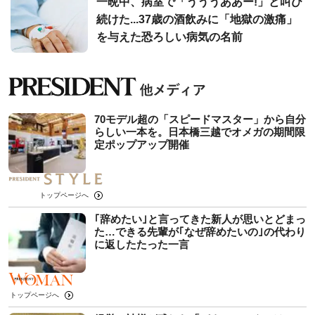
一晩中、病室で「うううああー!」と叫び
続けた...37歳の酒飲みに「地獄の激痛」
を与えた恐ろしい病気の名前
70モデル超の「スピードマスター」から自分
らしい一本を。日本橋三越でオメガの期間限
定ポップアップ開催
トップページへ
｢辞めたい｣と言ってきた新人が思いとどまっ
た…できる先輩が｢なぜ辞めたいの｣の代わり
に返したたった一言
トップページへ